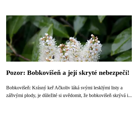
Pozor: Bobkovišeň a její skryté nebezpečí!
Bobkovišeň: Krásný keř Ačkoliv láká svými lesklými listy a
zářivými plody, je důležité si uvědomit, že bobkovišeň skrývá i...