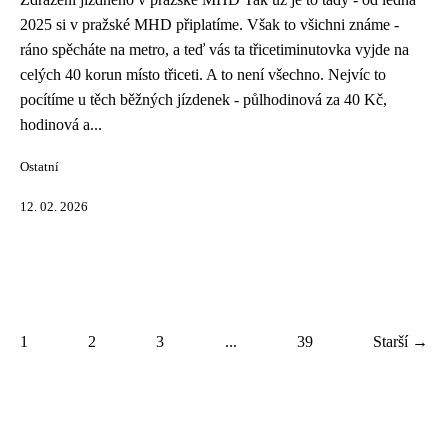
2025 si v pražské MHD připlatíme. Však to všichni známe -
ráno spěcháte na metro, a teď vás ta třicetiminutovka vyjde na
celých 40 korun místo třiceti. A to není všechno. Nejvíc to
pocítíme u těch běžných jízdenek - půlhodinová za 40 Kč,
hodinová a...
Ostatní
12. 02. 2026
1
2
3
...
39
Starší →