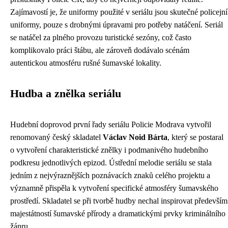
Zajímavostí je, že uniformy použité v seriálu jsou skutečné policejní
uniformy, pouze s drobnými úpravami pro potřeby natáčení. Seriál
se natáčel za plného provozu turistické sezóny, což často
komplikovalo práci štábu, ale zároveň dodávalo scénám
autentickou atmosféru rušné šumavské lokality.
Hudba a znělka seriálu
Hudební doprovod první řady seriálu Policie Modrava vytvořil
renomovaný český skladatel
Václav Noid Bárta
, který se postaral
o vytvoření charakteristické znělky i podmanivého hudebního
podkresu jednotlivých epizod. Ústřední melodie seriálu se stala
jedním z nejvýraznějších poznávacích znaků celého projektu a
významně přispěla k vytvoření specifické atmosféry šumavského
prostředí. Skladatel se při tvorbě hudby nechal inspirovat především
majestátností šumavské přírody a dramatickými prvky kriminálního
žánru.