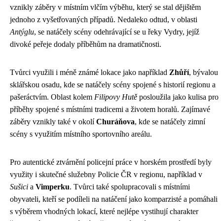
vznikly záběry v místním vlčím výběhu, který se stal dějištěm
jednoho z vyšetřovaných případů. Nedaleko odtud, v oblasti
Antýglu
, se natáčely scény odehrávající se u řeky Vydry, jejíž
divoké peřeje dodaly příběhům na dramatičnosti.
Tvůrci využili i méně známé lokace jako například
Zhůří
, bývalou
sklářskou osadu, kde se natáčely scény spojené s historií regionu a
pašeráctvím. Oblast kolem
Filipovy Hutě
posloužila jako kulisa pro
příběhy spojené s místními tradicemi a životem horalů. Zajímavé
záběry vznikly také v okolí
Churáňova
, kde se natáčely zimní
scény s využitím místního sportovního areálu.
Pro autentické ztvárnění policejní práce v horském prostředí byly
využity i skutečné služebny Policie ČR v regionu, například v
Sušici
a
Vimperku
. Tvůrci také spolupracovali s místními
obyvateli, kteří se podíleli na natáčení jako komparzisté a pomáhali
s výběrem vhodných lokací, které nejlépe vystihují charakter