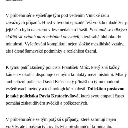
V průběhu série vyšetřuje tým pod vedením Vinické řadu
závažných případů. Hned v úvodní epizodě řeší vraždu mladé ženy,
jejíž tělo bylo nalezeno v lese nedaleko Prášil.
Postupně se odkrývá
složitá síť vztahů mezi místními obyvateli
, která sahá hluboko do
minulosti. Vyšetřování komplikují nejen složité mezilidské vztahy,
ale i drsné šumavské podmínky a rozlehlost území.
K týmu patří zkušený policista František Mráz, který zná každý
kámen v okolí a disponuje cennými kontakty mezi místními. Mladý
ambiciózní policista David Krásenský přináší do týmu moderní
vyšetřovací metody a technologické znalosti.
Důležitou postavou
je také policistka Pavla Kratochvílová
, která svou empatií často
pomáhá získat důvěru svědků a poškozených.
V průběhu série se tým potýká s případy, které zahrnují nejen
vraždy, ale i pašeráctví, pytláctví a přeshraniční kriminalitu.