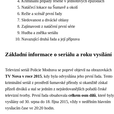
Kriminální případy řešené v jednotlivých epizodách
Natáčecí lokace na Šumavě a okolí
Režie a scénář první řady
Sledovanost a divácké ohlasy
Zajímavosti z natáčení první série
Hudba a znělka seriálu
Navazující druhá řada a její příprava
Základní informace o seriálu a roku vysílání
Televizní seriál Policie Modrava se poprvé objevil na obrazovkách
TV Nova v roce 2015
, kdy byla odvysílána jeho první řada. Tento
kriminální seriál z prostředí šumavské přírody si okamžitě získal
přízeň diváků a stal se jedním z nejsledovanějších pořadů české
televizní tvorby. První řada obsahovala
celkem osm dílů
, které byly
vysílány od 30. srpna do 18. října 2015, vždy v nedělním hlavním
vysílacím čase ve 20:20 hodin.