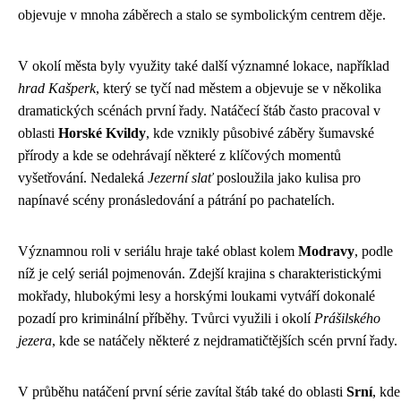
objevuje v mnoha záběrech a stalo se symbolickým centrem děje.
V okolí města byly využity také další významné lokace, například
hrad Kašperk
, který se tyčí nad městem a objevuje se v několika
dramatických scénách první řady. Natáčecí štáb často pracoval v
oblasti
Horské Kvildy
, kde vznikly působivé záběry šumavské
přírody a kde se odehrávají některé z klíčových momentů
vyšetřování. Nedaleká
Jezerní slať
posloužila jako kulisa pro
napínavé scény pronásledování a pátrání po pachatelích.
Významnou roli v seriálu hraje také oblast kolem
Modravy
, podle
níž je celý seriál pojmenován. Zdejší krajina s charakteristickými
mokřady, hlubokými lesy a horskými loukami vytváří dokonalé
pozadí pro kriminální příběhy. Tvůrci využili i okolí
Prášilského
jezera
, kde se natáčely některé z nejdramatičtějších scén první řady.
V průběhu natáčení první série zavítal štáb také do oblasti
Srní
, kde