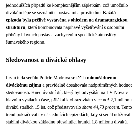
jednodušších případů ke komplexnějším zápletkám, což umožnilo
divákům lépe se seznámit s postavami a prostředím.
Každá
epizoda byla pečlivě vystavěna s ohledem na dramaturgickou
strukturu
, která kombinovala napínavé vyšetřování s osobními
příběhy hlavních postav a zachycením specifické atmosféry
šumavského regionu.
Sledovanost a divácké ohlasy
První řada seriálu Policie Modrava se těšila
mimořádnému
diváckému zájmu
a pravidelně dosahovala nadprůměrných hodnot
sledovanosti. Hned úvodní díl, který byl odvysílán na TV Nova v
hlavním vysílacím čase, přilákal k obrazovkám více než 2,1 milionu
diváků starších 15 let, což představovalo
share 44,73 procent
. Tento
trend pokračoval i v následujících epizodách, kdy si seriál udržoval
stabilní diváckou základnu přesahující hranici 1,8 milionu diváků.