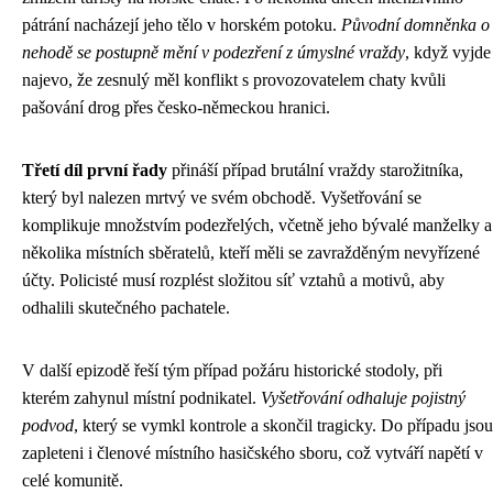
pátrání nacházejí jeho tělo v horském potoku.
Původní domněnka o
nehodě se postupně mění v podezření z úmyslné vraždy
, když vyjde
najevo, že zesnulý měl konflikt s provozovatelem chaty kvůli
pašování drog přes česko-německou hranici.
Třetí díl první řady
přináší případ brutální vraždy starožitníka,
který byl nalezen mrtvý ve svém obchodě. Vyšetřování se
komplikuje množstvím podezřelých, včetně jeho bývalé manželky a
několika místních sběratelů, kteří měli se zavražděným nevyřízené
účty. Policisté musí rozplést složitou síť vztahů a motivů, aby
odhalili skutečného pachatele.
V další epizodě řeší tým případ požáru historické stodoly, při
kterém zahynul místní podnikatel.
Vyšetřování odhaluje pojistný
podvod
, který se vymkl kontrole a skončil tragicky. Do případu jsou
zapleteni i členové místního hasičského sboru, což vytváří napětí v
celé komunitě.