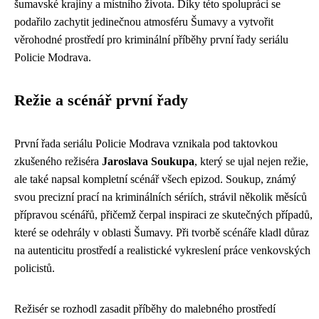
šumavské krajiny a místního života. Díky této spolupráci se
podařilo zachytit jedinečnou atmosféru Šumavy a vytvořit
věrohodné prostředí pro kriminální příběhy první řady seriálu
Policie Modrava.
Režie a scénář první řady
První řada seriálu Policie Modrava vznikala pod taktovkou
zkušeného režiséra
Jaroslava Soukupa
, který se ujal nejen režie,
ale také napsal kompletní scénář všech epizod. Soukup, známý
svou precizní prací na kriminálních sériích, strávil několik měsíců
přípravou scénářů, přičemž čerpal inspiraci ze skutečných případů,
které se odehrály v oblasti Šumavy. Při tvorbě scénáře kladl důraz
na autenticitu prostředí a realistické vykreslení práce venkovských
policistů.
Režisér se rozhodl zasadit příběhy do malebného prostředí