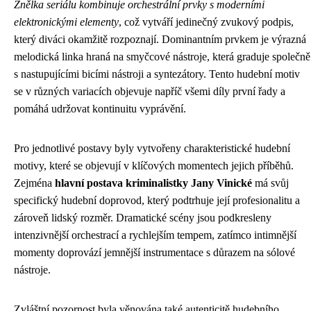
Znělka seriálu kombinuje orchestrální prvky s moderními
elektronickými elementy
, což vytváří jedinečný zvukový podpis,
který diváci okamžitě rozpoznají. Dominantním prvkem je výrazná
melodická linka hraná na smyčcové nástroje, která graduje společně
s nastupujícími bicími nástroji a syntezátory. Tento hudební motiv
se v různých variacích objevuje napříč všemi díly první řady a
pomáhá udržovat kontinuitu vyprávění.
Pro jednotlivé postavy byly vytvořeny charakteristické hudební
motivy, které se objevují v klíčových momentech jejich příběhů.
Zejména
hlavní postava kriminalistky Jany Vinické
má svůj
specifický hudební doprovod, který podtrhuje její profesionalitu a
zároveň lidský rozměr. Dramatické scény jsou podkresleny
intenzivnější orchestrací a rychlejším tempem, zatímco intimnější
momenty doprovází jemnější instrumentace s důrazem na sólové
nástroje.
Zvláštní pozornost byla věnována také autenticitě hudebního