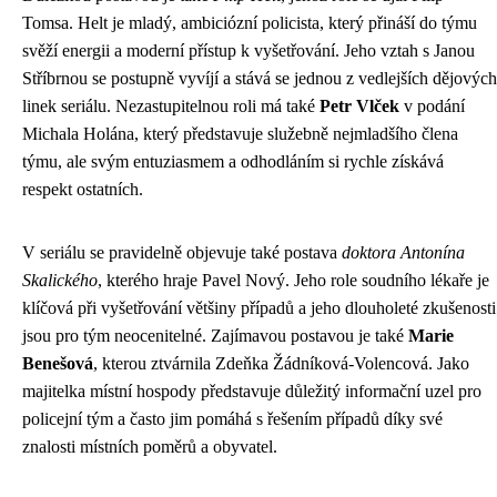
Tomsa. Helt je mladý, ambiciózní policista, který přináší do týmu
svěží energii a moderní přístup k vyšetřování. Jeho vztah s Janou
Stříbrnou se postupně vyvíjí a stává se jednou z vedlejších dějových
linek seriálu. Nezastupitelnou roli má také
Petr Vlček
v podání
Michala Holána, který představuje služebně nejmladšího člena
týmu, ale svým entuziasmem a odhodláním si rychle získává
respekt ostatních.
V seriálu se pravidelně objevuje také postava
doktora Antonína
Skalického
, kterého hraje Pavel Nový. Jeho role soudního lékaře je
klíčová při vyšetřování většiny případů a jeho dlouholeté zkušenosti
jsou pro tým neocenitelné. Zajímavou postavou je také
Marie
Benešová
, kterou ztvárnila Zdeňka Žádníková-Volencová. Jako
majitelka místní hospody představuje důležitý informační uzel pro
policejní tým a často jim pomáhá s řešením případů díky své
znalosti místních poměrů a obyvatel.