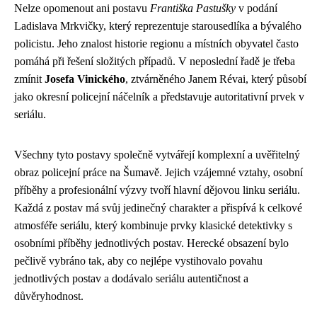
Nelze opomenout ani postavu
Františka Pastušky
v podání
Ladislava Mrkvičky, který reprezentuje starousedlíka a bývalého
policistu. Jeho znalost historie regionu a místních obyvatel často
pomáhá při řešení složitých případů. V neposlední řadě je třeba
zmínit
Josefa Vinického
, ztvárněného Janem Révai, který působí
jako okresní policejní náčelník a představuje autoritativní prvek v
seriálu.
Všechny tyto postavy společně vytvářejí komplexní a uvěřitelný
obraz policejní práce na Šumavě. Jejich vzájemné vztahy, osobní
příběhy a profesionální výzvy tvoří hlavní dějovou linku seriálu.
Každá z postav má svůj jedinečný charakter a přispívá k celkové
atmosféře seriálu, který kombinuje prvky klasické detektivky s
osobními příběhy jednotlivých postav. Herecké obsazení bylo
pečlivě vybráno tak, aby co nejlépe vystihovalo povahu
jednotlivých postav a dodávalo seriálu autentičnost a
důvěryhodnost.