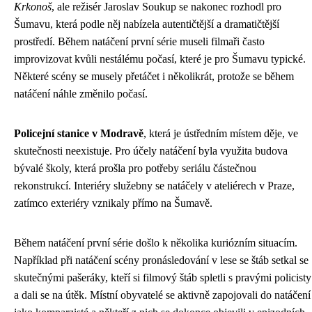
Krkonoš
, ale režisér Jaroslav Soukup se nakonec rozhodl pro
Šumavu, která podle něj nabízela autentičtější a dramatičtější
prostředí. Během natáčení první série museli filmaři často
improvizovat kvůli nestálému počasí, které je pro Šumavu typické.
Některé scény se musely přetáčet i několikrát, protože se během
natáčení náhle změnilo počasí.
Policejní stanice v Modravě
, která je ústředním místem děje, ve
skutečnosti neexistuje. Pro účely natáčení byla využita budova
bývalé školy, která prošla pro potřeby seriálu částečnou
rekonstrukcí. Interiéry služebny se natáčely v ateliérech v Praze,
zatímco exteriéry vznikaly přímo na Šumavě.
Během natáčení první série došlo k několika kuriózním situacím.
Například při natáčení scény pronásledování v lese se štáb setkal se
skutečnými pašeráky, kteří si filmový štáb spletli s pravými policisty
a dali se na útěk. Místní obyvatelé se aktivně zapojovali do natáčení