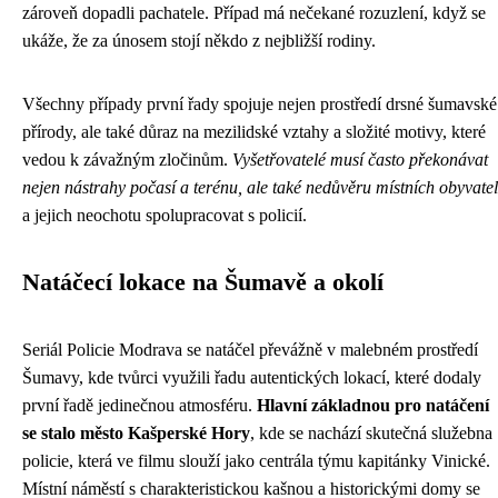
zároveň dopadli pachatele. Případ má nečekané rozuzlení, když se
ukáže, že za únosem stojí někdo z nejbližší rodiny.
Všechny případy první řady spojuje nejen prostředí drsné šumavské
přírody, ale také důraz na mezilidské vztahy a složité motivy, které
vedou k závažným zločinům.
Vyšetřovatelé musí často překonávat
nejen nástrahy počasí a terénu, ale také nedůvěru místních obyvatel
a jejich neochotu spolupracovat s policií.
Natáčecí lokace na Šumavě a okolí
Seriál Policie Modrava se natáčel převážně v malebném prostředí
Šumavy, kde tvůrci využili řadu autentických lokací, které dodaly
první řadě jedinečnou atmosféru.
Hlavní základnou pro natáčení
se stalo město Kašperské Hory
, kde se nachází skutečná služebna
policie, která ve filmu slouží jako centrála týmu kapitánky Vinické.
Místní náměstí s charakteristickou kašnou a historickými domy se