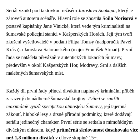
Seriál vznikl pod taktovkou režiséra
Jaroslava Soukupa
, který je
zároveň autorem scénáře. Hlavní role se zhostila
Soňa Norisová
v
postavě kapitánky Jane Vinické, která vede tým kriminalistů na
šumavské policejní stanici v Kašperských Horách. Její tým tvoří
zkušení vyšetřovatelé v podání Filipa Tomsy (nadporučík Pavel
Krása) a Jaroslava Satoranského (major František Strnad). První
řada se natáčela převážně v autentických lokacích Šumavy,
především v okolí Kašperských Hor, Modravy, Srní a dalších
malebných šumavských míst.
Každý díl první řady přinesl divákům napínavý kriminální příběh
zasazený do nádherné šumavské krajiny.
Tvůrci se snažili
maximálně využít specifickou atmosféru Šumavy
, její tajemná
zákoutí, hluboké lesy a drsné přírodní podmínky, které dodávají
seriálu jedinečný charakter. První série se setkala s mimořádným
diváckým ohlasem, když
průměrná sledovanost dosahovala více
než 1,8 milionu diváků
v cílové skupině 15+.