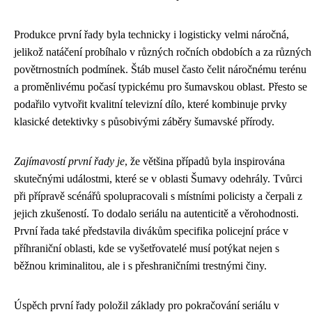
Produkce první řady byla technicky i logisticky velmi náročná,
jelikož natáčení probíhalo v různých ročních obdobích a za různých
povětrnostních podmínek. Štáb musel často čelit náročnému terénu
a proměnlivému počasí typickému pro šumavskou oblast. Přesto se
podařilo vytvořit kvalitní televizní dílo, které kombinuje prvky
klasické detektivky s působivými záběry šumavské přírody.
Zajímavostí první řady je
, že většina případů byla inspirována
skutečnými událostmi, které se v oblasti Šumavy odehrály. Tvůrci
při přípravě scénářů spolupracovali s místními policisty a čerpali z
jejich zkušeností. To dodalo seriálu na autenticitě a věrohodnosti.
První řada také představila divákům specifika policejní práce v
příhraniční oblasti, kde se vyšetřovatelé musí potýkat nejen s
běžnou kriminalitou, ale i s přeshraničními trestnými činy.
Úspěch první řady položil základy pro pokračování seriálu v