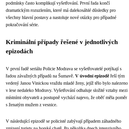
podmínky často komplikují vyšetřování. První řada končí
dramatickým rozuzlením, které má dalekosáhlé důsledky pro
všechny hlavní postavy a nastoluje nové otázky pro případné
pokračování série.
Kriminální případy řešené v jednotlivých
epizodách
V první řadě seriálu Policie Modrava se vyšetřovatelé potýkají s
řadou závažných případů na Šumavě.
V úvodní epizodě
řeší tým
vedený Janou Vinickou vraždu mladé ženy, jejíž tělo bylo nalezeno
v lese nedaleko Modravy. Vyšetřování odhaluje složité vztahy mezi
místními obyvateli a postupně vychází najevo, že oběť měla poměr
s ženatým mužem z vesnice.
V následující epizodě se policisté zabývají případem záhadného
zmizení turisty na horské chatě. Po několika dnech intenzivního