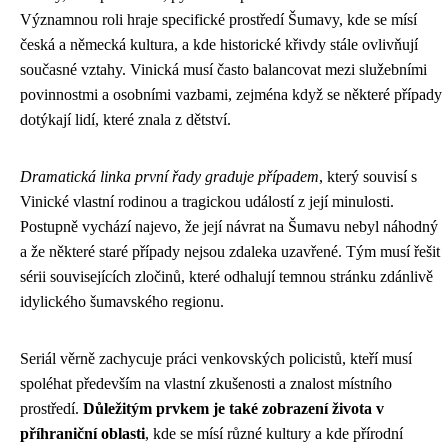
Významnou roli hraje specifické prostředí Šumavy, kde se mísí
česká a německá kultura, a kde historické křivdy stále ovlivňují
současné vztahy. Vinická musí často balancovat mezi služebními
povinnostmi a osobními vazbami, zejména když se některé případy
dotýkají lidí, které znala z dětství.
Dramatická linka první řady graduje případem
, který souvisí s
Vinické vlastní rodinou a tragickou událostí z její minulosti.
Postupně vychází najevo, že její návrat na Šumavu nebyl náhodný
a že některé staré případy nejsou zdaleka uzavřené. Tým musí řešit
sérii souvisejících zločinů, které odhalují temnou stránku zdánlivě
idylického šumavského regionu.
Seriál věrně zachycuje práci venkovských policistů, kteří musí
spoléhat především na vlastní zkušenosti a znalost místního
prostředí.
Důležitým prvkem je také zobrazení života v
příhraniční oblasti
, kde se mísí různé kultury a kde přírodní