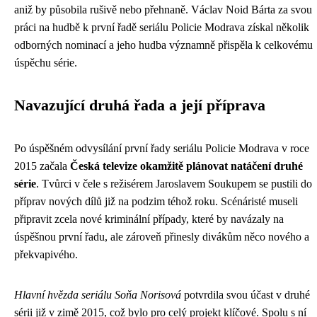
aniž by působila rušivě nebo přehnaně. Václav Noid Bárta za svou
práci na hudbě k první řadě seriálu Policie Modrava získal několik
odborných nominací a jeho hudba významně přispěla k celkovému
úspěchu série.
Navazující druhá řada a její příprava
Po úspěšném odvysílání první řady seriálu Policie Modrava v roce
2015 začala
Česká televize okamžitě plánovat natáčení druhé
série
. Tvůrci v čele s režisérem Jaroslavem Soukupem se pustili do
příprav nových dílů již na podzim téhož roku. Scénáristé museli
připravit zcela nové kriminální případy, které by navázaly na
úspěšnou první řadu, ale zároveň přinesly divákům něco nového a
překvapivého.
Hlavní hvězda seriálu Soňa Norisová
potvrdila svou účast v druhé
sérii již v zimě 2015, což bylo pro celý projekt klíčové. Spolu s ní