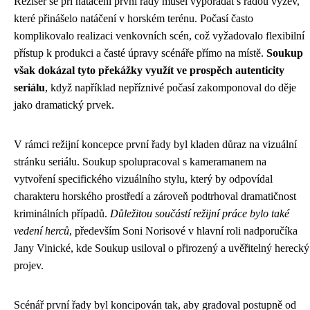
Režisér se při natáčení první řady musel vypořádat s řadou výzev,
které přinášelo natáčení v horském terénu. Počasí často
komplikovalo realizaci venkovních scén, což vyžadovalo flexibilní
přístup k produkci a časté úpravy scénáře přímo na místě.
Soukup
však dokázal tyto překážky využít ve prospěch autenticity
seriálu
, když například nepříznivé počasí zakomponoval do děje
jako dramatický prvek.
V rámci režijní koncepce první řady byl kladen důraz na vizuální
stránku seriálu. Soukup spolupracoval s kameramanem na
vytvoření specifického vizuálního stylu, který by odpovídal
charakteru horského prostředí a zároveň podtrhoval dramatičnost
kriminálních případů.
Důležitou součástí režijní práce bylo také
vedení herců
, především Soni Norisové v hlavní roli nadporučíka
Jany Vinické, kde Soukup usiloval o přirozený a uvěřitelný herecký
projev.
Scénář první řady byl koncipován tak, aby gradoval postupně od