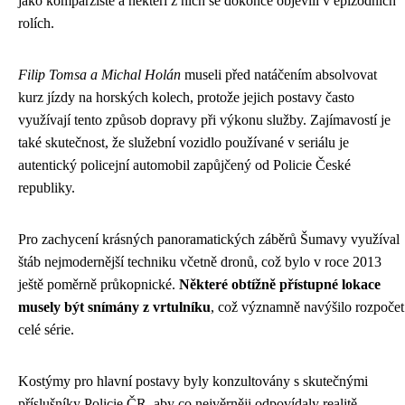
jako komparzisté a někteří z nich se dokonce objevili v epizodních
rolích.
Filip Tomsa a Michal Holán
museli před natáčením absolvovat
kurz jízdy na horských kolech, protože jejich postavy často
využívají tento způsob dopravy při výkonu služby. Zajímavostí je
také skutečnost, že služební vozidlo používané v seriálu je
autentický policejní automobil zapůjčený od Policie České
republiky.
Pro zachycení krásných panoramatických záběrů Šumavy využíval
štáb nejmodernější techniku včetně dronů, což bylo v roce 2013
ještě poměrně průkopnické.
Některé obtížně přístupné lokace
musely být snímány z vrtulníku
, což významně navýšilo rozpočet
celé série.
Kostýmy pro hlavní postavy byly konzultovány s skutečnými
příslušníky Policie ČR, aby co nejvěrněji odpovídaly realitě.