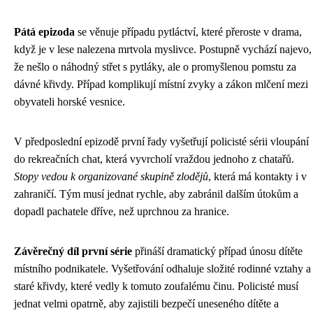
Pátá epizoda
se věnuje případu pytláctví, které přeroste v drama,
když je v lese nalezena mrtvola myslivce. Postupně vychází najevo,
že nešlo o náhodný střet s pytláky, ale o promyšlenou pomstu za
dávné křivdy. Případ komplikují místní zvyky a zákon mlčení mezi
obyvateli horské vesnice.
V předposlední epizodě první řady vyšetřují policisté sérii vloupání
do rekreačních chat, která vyvrcholí vraždou jednoho z chatařů.
Stopy vedou k organizované skupině zlodějů
, která má kontakty i v
zahraničí. Tým musí jednat rychle, aby zabránil dalším útokům a
dopadl pachatele dříve, než uprchnou za hranice.
Závěrečný díl první série
přináší dramatický případ únosu dítěte
místního podnikatele. Vyšetřování odhaluje složité rodinné vztahy a
staré křivdy, které vedly k tomuto zoufalému činu. Policisté musí
jednat velmi opatrně, aby zajistili bezpečí uneseného dítěte a