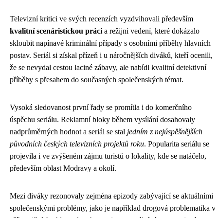
Televizní kritici ve svých recenzích vyzdvihovali především
kvalitní scenáristickou práci
a režijní vedení, které dokázalo
skloubit napínavé kriminální případy s osobními příběhy hlavních
postav. Seriál si získal přízeň i u náročnějších diváků, kteří ocenili,
že se nevydal cestou laciné zábavy, ale nabídl kvalitní detektivní
příběhy s přesahem do současných společenských témat.
Vysoká sledovanost první řady se promítla i do komerčního
úspěchu seriálu. Reklamní bloky během vysílání dosahovaly
nadprůměrných hodnot a seriál se stal
jedním z nejúspěšnějších
původních českých televizních projektů roku
. Popularita seriálu se
projevila i ve zvýšeném zájmu turistů o lokality, kde se natáčelo,
především oblast Modravy a okolí.
Mezi diváky rezonovaly zejména epizody zabývající se aktuálními
společenskými problémy, jako je například drogová problematika v