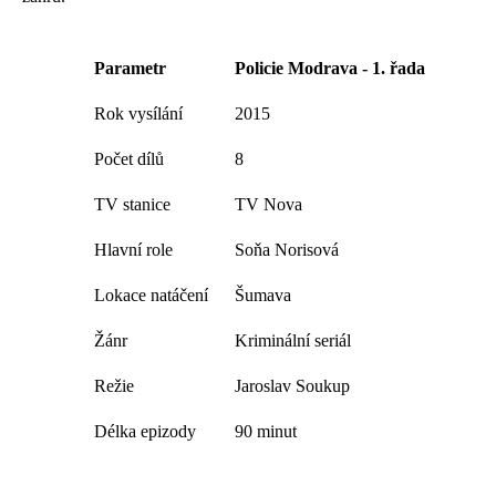
Parametr
Policie Modrava - 1. řada
Rok vysílání
2015
Počet dílů
8
TV stanice
TV Nova
Hlavní role
Soňa Norisová
Lokace natáčení
Šumava
Žánr
Kriminální seriál
Režie
Jaroslav Soukup
Délka epizody
90 minut