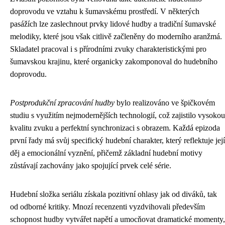
doprovodu ve vztahu k šumavskému prostředí. V některých
pasážích lze zaslechnout prvky lidové hudby a tradiční šumavské
melodiky, které jsou však citlivě začleněny do moderního aranžmá.
Skladatel pracoval i s přírodními zvuky charakteristickými pro
šumavskou krajinu, které organicky zakomponoval do hudebního
doprovodu.
Postprodukční zpracování hudby
bylo realizováno ve špičkovém
studiu s využitím nejmodernějších technologií, což zajistilo vysokou
kvalitu zvuku a perfektní synchronizaci s obrazem. Každá epizoda
první řady má svůj specifický hudební charakter, který reflektuje její
děj a emocionální vyznění, přičemž základní hudební motivy
zůstávají zachovány jako spojující prvek celé série.
Hudební složka seriálu získala pozitivní ohlasy jak od diváků, tak
od odborné kritiky. Mnozí recenzenti vyzdvihovali především
schopnost hudby vytvářet napětí a umocňovat dramatické momenty,