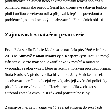
příhraničních oblastech nebo environmentální témata spojená s
ochranou šumavské přírody. Seriál tak kromě své zábavní funkce
plnil i určitou osvětovou roli a přispíval k lepšímu povědomí o
problémech, s nimiž se potýkají obyvatelé příhraničních oblastí.
Zajímavosti z natáčení první série
První řada seriálu Policie Modrava se natáčela převážně v létě roku
2013 na
Šumavě v okolí Modravy a Kašperských Hor
. Filmový
štáb strávil v této malebné lokalitě několik měsíců a musel se
vypořádat s řadou výzev, které natáčení v horském prostředí přináší.
Soňa Norisová, představitelka hlavní role Jany Vinické, musela
absolvovat speciální policejní výcvik, aby její ztvárnění policistky
působilo co nejvěrohodněji. Herečka se naučila zacházet se
služební zbraní a osvojila si základní policejní postupy.
Zajímavostí je, že
původně měl být seriál zasazen do prostředí