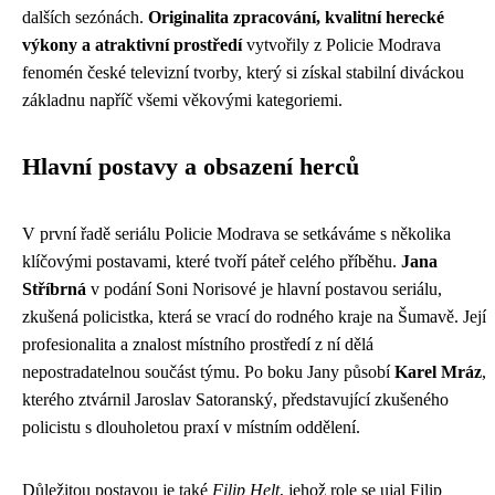
dalších sezónách.
Originalita zpracování, kvalitní herecké
výkony a atraktivní prostředí
vytvořily z Policie Modrava
fenomén české televizní tvorby, který si získal stabilní diváckou
základnu napříč všemi věkovými kategoriemi.
Hlavní postavy a obsazení herců
V první řadě seriálu Policie Modrava se setkáváme s několika
klíčovými postavami, které tvoří páteř celého příběhu.
Jana
Stříbrná
v podání Soni Norisové je hlavní postavou seriálu,
zkušená policistka, která se vrací do rodného kraje na Šumavě. Její
profesionalita a znalost místního prostředí z ní dělá
nepostradatelnou součást týmu. Po boku Jany působí
Karel Mráz
,
kterého ztvárnil Jaroslav Satoranský, představující zkušeného
policistu s dlouholetou praxí v místním oddělení.
Důležitou postavou je také
Filip Helt
, jehož role se ujal Filip