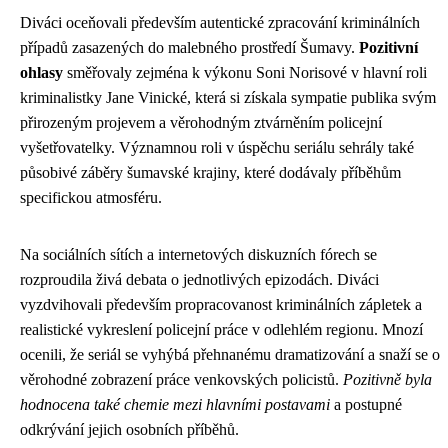
Diváci oceňovali především autentické zpracování kriminálních
případů zasazených do malebného prostředí Šumavy.
Pozitivní
ohlasy
směřovaly zejména k výkonu Soni Norisové v hlavní roli
kriminalistky Jane Vinické, která si získala sympatie publika svým
přirozeným projevem a věrohodným ztvárněním policejní
vyšetřovatelky. Významnou roli v úspěchu seriálu sehrály také
působivé záběry šumavské krajiny, které dodávaly příběhům
specifickou atmosféru.
Na sociálních sítích a internetových diskuzních fórech se
rozproudila živá debata o jednotlivých epizodách. Diváci
vyzdvihovali především propracovanost kriminálních zápletek a
realistické vykreslení policejní práce v odlehlém regionu. Mnozí
ocenili, že seriál se vyhýbá přehnanému dramatizování a snaží se o
věrohodné zobrazení práce venkovských policistů.
Pozitivně byla
hodnocena také chemie mezi hlavními postavami
a postupné
odkrývání jejich osobních příběhů.