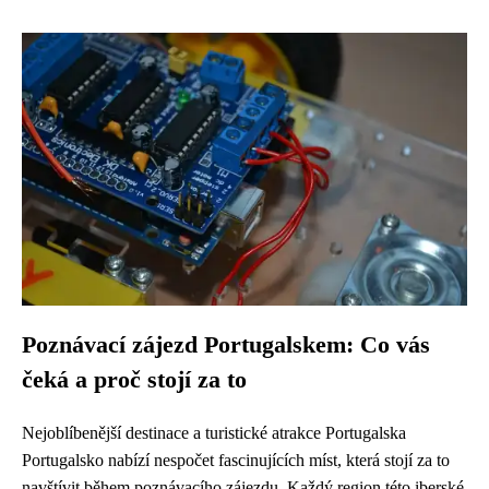
Poznávací zájezd Portugalskem: Co vás
čeká a proč stojí za to
Nejoblíbenější destinace a turistické atrakce Portugalska
Portugalsko nabízí nespočet fascinujících míst, která stojí za to
navštívit během poznávacího zájezdu. Každý region této iberské