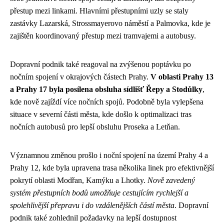
přestup mezi linkami. Hlavními přestupními uzly se staly
zastávky Lazarská, Strossmayerovo náměstí a Palmovka, kde je
zajištěn koordinovaný přestup mezi tramvajemi a autobusy.
Dopravní podnik také reagoval na zvýšenou poptávku po
nočním spojení v okrajových částech Prahy.
V oblasti Prahy 13
a Prahy 17 byla posílena obsluha sídlišť Řepy a Stodůlky
,
kde nově zajíždí více nočních spojů. Podobně byla vylepšena
situace v severní části města, kde došlo k optimalizaci tras
nočních autobusů pro lepší obsluhu Proseka a Letňan.
Významnou změnou prošlo i noční spojení na území Prahy 4 a
Prahy 12, kde byla upravena trasa několika linek pro efektivnější
pokrytí oblasti Modřan, Kamýku a Lhotky.
Nově zavedený
systém přestupních bodů umožňuje cestujícím rychlejší a
spolehlivější přepravu i do vzdálenějších částí města
. Dopravní
podnik také zohlednil požadavky na lepší dostupnost