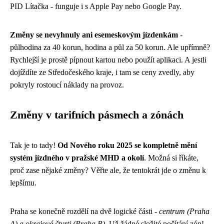
PID Lítačka - funguje i s Apple Pay nebo Google Pay.
Změny se nevyhnuly ani esemeskovým jízdenkám
-
půlhodina za 40 korun, hodina a půl za 50 korun. Ale upřímně?
Rychlejší je prostě pípnout kartou nebo použít aplikaci. A jestli
dojíždíte ze Středočeského kraje, i tam se ceny zvedly, aby
pokryly rostoucí náklady na provoz.
Změny v tarifních pásmech a zónách
Tak je to tady!
Od Nového roku 2025 se kompletně mění
systém jízdného v pražské MHD a okolí
. Možná si říkáte,
proč zase nějaké změny? Věřte ale, že tentokrát jde o změnu k
lepšímu.
Praha se konečně rozdělí na dvě logické části -
centrum (Praha
A) a okrajové čtvrti (Praha B)
. Už žádné složité počítání zón!