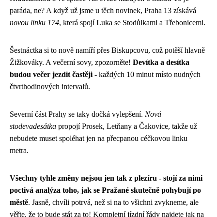
paráda, ne? A když už jsme u těch novinek, Praha 13 získává
novou linku 174
, která spojí Luka se Stodůlkami a Třebonicemi.
Šestnáctka si to nově namíří přes Biskupcovu, což potěší hlavně
Žižkováky. A večerní sovy, zpozorněte!
Devítka a desítka
budou večer jezdit častěji
- každých 10 minut místo nudných
čtvrthodinových intervalů.
Severní část Prahy se taky dočká vylepšení.
Nová
stodevadesátka
propojí Prosek, Letňany a Čakovice, takže už
nebudete muset spoléhat jen na přecpanou céčkovou linku
metra.
Všechny tyhle změny nejsou jen tak z plezíru - stojí za nimi
poctivá analýza toho, jak se Pražané skutečně pohybují po
městě
. Jasně, chvíli potrvá, než si na to všichni zvykneme, ale
věřte, že to bude stát za to! Kompletní jízdní řády najdete jak na