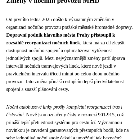
Změny v nočním provozu MHD
Od prvního ledna 2025 došlo k významným změnám v
organizaci nočního provozu pražské městské hromadné dopravy.
Dopravní podnik hlavního města Prahy přistoupil k
rozsáhlé reorganizaci nočních linek
, která má za cíl zlepšit
dostupnost nočního spojení a optimalizovat vytíženost
jednotlivých spojů. Mezi nejvýznamnější změny patří úprava
intervalů nočních tramvajových linek, které nově jezdí v
pravidelném intervalu třiceti minut po celou dobu nočního
provozu. Tato změna přináší cestujícím lepší předvídatelnost
spojení a snazší plánování cesty.
Noční autobusové linky prošly kompletní reorganizací tras i
číslování
. Nově jsou označeny čísly v rozmezí 901-915, což
přináší lepší přehlednost systému pro cestující. Významnou
novinkou je zavedení garantovaných přestupních bodů, kde na
sebe jednotlivé noční spoje čekají a umožňují tak bezpečný