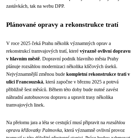
zastávkách, tak na webu DPP.
Plánované opravy a rekonstrukce tratí
V roce 2025 čeká Prahu několik významných oprav a
rekonstrukcí tramvajových tratí, které
výrazně ovlivní dopravu
v hlavním městě
. Dopravní podnik hlavního města Prahy
plánuje rozsáhlou modernizaci několika klíčových úseků.
Nejvýznamnější změnou bude
kompletní rekonstrukce trati v
ulici Francouzská
, která započne v březnu 2025 a potrvá
přibližně šest měsíců. Během této doby bude nutné zavést
náhradní autobusovou dopravu a upravit trasy několika
tramvajových linek.
Na přelomu jara a léta se cestující musí připravit na
rozsáhlou
opravu křižovatky Palmovka
, která významně ovlivní provoz
tramvají v této důležité přestupní stanici. Práce budou zahrnovat