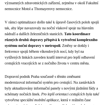
významných zdravotnických zařízení, zejména v okolí Fakultní
nemocnice Motol a Thomayerovy nemocnice.
V rámci optimalizace došlo také k úpravě časových poloh spojů
tak, aby lépe navazovaly na noční vlakové spoje na hlavním
nádraží a dalších železničních stanicích.
Tato koordinace
různých druhů dopravy přispívá k vytvoření komplexního
systému noční dopravy v metropoli
. Změny se dotkly i
frekvence spojů během víkendových nocí, kdy byl na
vytížených linkách zaveden kratší interval pro lepší odbavení
cestujících vracejících se z nočního života v centru města.
Dopravní podnik Praha současně s těmito změnami
modernizoval informační systém pro cestující. Na zastávkách
byly aktualizovány informační panely s novými jízdními řády a
schématy nočních linek.
Pro lepší orientaci cestujících byla také
vytvořena speciální mobilní aplikace
, která v reálném čase