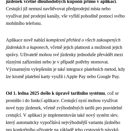
jízdenek včetně dlouhodobých kuponů přímo v aplikaci
.
Cestující již nemusí navštěvovat předprodejní místa nebo
využívat jiné prodejní kanály, vše vyřídí pohodlně pomocí svého
mobilního telefonu.
Aplikace nově nabízí
komplexní přehled o všech zakoupených
jízdenkách a kuponech
, včetně jejich platnosti a možnosti jejich
správy. Uživatelé mohou své jízdenky jednoduše převádět mezi
různými zařízeními nebo je v případě potřeby stornovat.
Významným vylepšením je také integrace platebních metod, kdy
lze kromě platební karty využít i Apple Pay nebo Google Pay.
Od 1. ledna 2025 došlo k úpravě tarifního systému
, což se
promítlo i do funkcí aplikace. Cestující nyní mohou využívat
nové typy jízdenek, včetně zvýhodněných tarifů pro pravidelné
cestující. V aplikaci je implementován také nový systém slev,
který automaticky vypočítává nejvýhodnější variantu jízdného
pro konkrétního uživatele na základě jeho cestovních návyků.