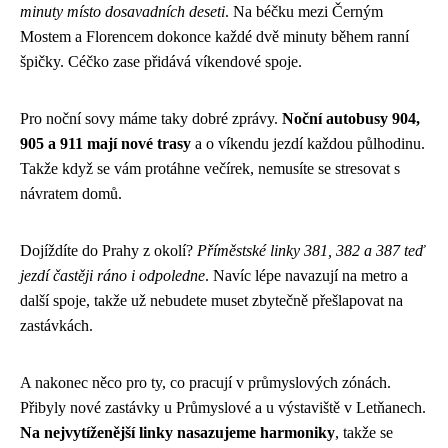
minuty místo dosavadních deseti
. Na béčku mezi Černým
Mostem a Florencem dokonce každé dvě minuty během ranní
špičky. Céčko zase přidává víkendové spoje.
Pro noční sovy máme taky dobré zprávy.
Noční autobusy 904,
905 a 911 mají nové trasy
a o víkendu jezdí každou půlhodinu.
Takže když se vám protáhne večírek, nemusíte se stresovat s
návratem domů.
Dojíždíte do Prahy z okolí?
Příměstské linky 381, 382 a 387 teď
jezdí častěji ráno i odpoledne
. Navíc lépe navazují na metro a
další spoje, takže už nebudete muset zbytečně přešlapovat na
zastávkách.
A nakonec něco pro ty, co pracují v průmyslových zónách.
Přibyly nové zastávky u Průmyslové a u výstaviště v Letňanech.
Na nejvytíženější linky nasazujeme harmoniky
, takže se