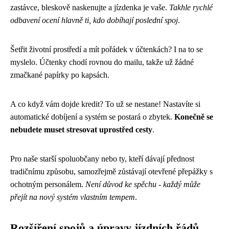
zastávce, bleskově naskenujte a jízdenka je vaše.
Takhle rychlé
odbavení ocení hlavně ti, kdo dobíhají poslední spoj
.
Šetřit životní prostředí a mít pořádek v účtenkách? I na to se
myslelo. Účtenky chodí rovnou do mailu, takže už žádné
zmačkané papírky po kapsách.
A co když vám dojde kredit? To už se nestane! Nastavíte si
automatické dobíjení a systém se postará o zbytek.
Konečně se
nebudete muset stresovat uprostřed cesty
.
Pro naše starší spoluobčany nebo ty, kteří dávají přednost
tradičnímu způsobu, samozřejmě zůstávají otevřené přepážky s
ochotným personálem.
Není důvod ke spěchu - každý může
přejít na nový systém vlastním tempem
.
Rozšíření spojů a úpravy jízdních řádů