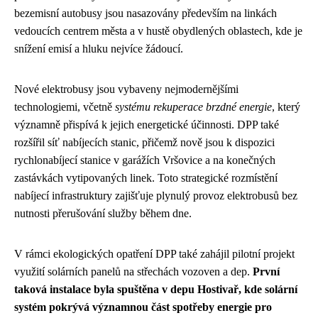
bezemisní autobusy jsou nasazovány především na linkách
vedoucích centrem města a v hustě obydlených oblastech, kde je
snížení emisí a hluku nejvíce žádoucí.
Nové elektrobusy jsou vybaveny nejmodernějšími
technologiemi, včetně
systému rekuperace brzdné energie
, který
významně přispívá k jejich energetické účinnosti. DPP také
rozšířil síť nabíjecích stanic, přičemž nově jsou k dispozici
rychlonabíjecí stanice v garážích Vršovice a na konečných
zastávkách vytipovaných linek. Toto strategické rozmístění
nabíjecí infrastruktury zajišťuje plynulý provoz elektrobusů bez
nutnosti přerušování služby během dne.
V rámci ekologických opatření DPP také zahájil pilotní projekt
využití solárních panelů na střechách vozoven a dep.
První
taková instalace byla spuštěna v depu Hostivař, kde solární
systém pokrývá významnou část spotřeby energie pro