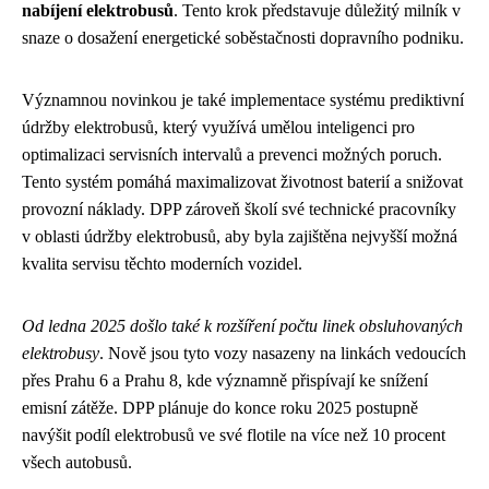
nabíjení elektrobusů
. Tento krok představuje důležitý milník v
snaze o dosažení energetické soběstačnosti dopravního podniku.
Významnou novinkou je také implementace systému prediktivní
údržby elektrobusů, který využívá umělou inteligenci pro
optimalizaci servisních intervalů a prevenci možných poruch.
Tento systém pomáhá maximalizovat životnost baterií a snižovat
provozní náklady. DPP zároveň školí své technické pracovníky
v oblasti údržby elektrobusů, aby byla zajištěna nejvyšší možná
kvalita servisu těchto moderních vozidel.
Od ledna 2025 došlo také k rozšíření počtu linek obsluhovaných
elektrobusy
. Nově jsou tyto vozy nasazeny na linkách vedoucích
přes Prahu 6 a Prahu 8, kde významně přispívají ke snížení
emisní zátěže. DPP plánuje do konce roku 2025 postupně
navýšit podíl elektrobusů ve své flotile na více než 10 procent
všech autobusů.