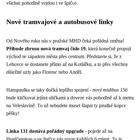
všichni pohodlně vejdou i ve špičce.
Nové tramvajové a autobusové linky
Od Nového roku nás v pražské MHD čeká pořádná změna!
Přibude zbrusu nová tramvaj číslo 19
, která konečně propojí
východ se západem města přes centrum. Představte si, že z
Lehovce se dostanete přímo až na Kotlářku, a to přes všechny
důležité uzly jako Florenc nebo Anděl.
Hanspaulka se taky dočká lepšího spojení -
nový midibus 156
bude kličkovat jejími uličkami a doveze vás pohodlně až k metru
na Veleslavíně. To už nebudete muset šlapat ty prudké kopce
pěšky!
Linka 131 dostává pořádný upgrade
- pojede až na
Hradčanskou a ve špičce vás sveze každých 6 minut. To je