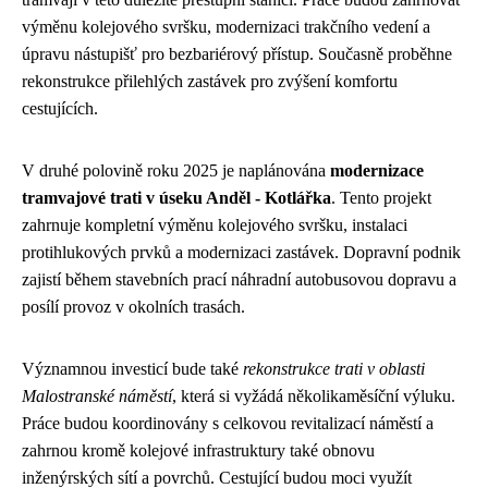
výměnu kolejového svršku, modernizaci trakčního vedení a
úpravu nástupišť pro bezbariérový přístup. Současně proběhne
rekonstrukce přilehlých zastávek pro zvýšení komfortu
cestujících.
V druhé polovině roku 2025 je naplánována
modernizace
tramvajové trati v úseku Anděl - Kotlářka
. Tento projekt
zahrnuje kompletní výměnu kolejového svršku, instalaci
protihlukových prvků a modernizaci zastávek. Dopravní podnik
zajistí během stavebních prací náhradní autobusovou dopravu a
posílí provoz v okolních trasách.
Významnou investicí bude také
rekonstrukce trati v oblasti
Malostranské náměstí
, která si vyžádá několikaměsíční výluku.
Práce budou koordinovány s celkovou revitalizací náměstí a
zahrnou kromě kolejové infrastruktury také obnovu
inženýrských sítí a povrchů. Cestující budou moci využít