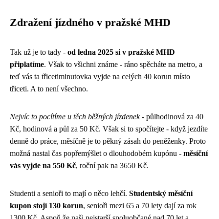
Zdražení jízdného v pražské MHD
Tak už je to tady -
od ledna 2025 si v pražské MHD
připlatíme
. Však to všichni známe - ráno spěcháte na metro, a
teď vás ta třicetiminutovka vyjde na celých 40 korun místo
třiceti. A to není všechno.
Nejvíc to pocítíme u těch běžných jízdenek
- půlhodinová za 40
Kč, hodinová a půl za 50 Kč. Však si to spočítejte - když jezdíte
denně do práce, měsíčně je to pěkný zásah do peněženky. Proto
možná nastal čas popřemýšlet o dlouhodobém kupónu -
měsíční
vás vyjde na 550 Kč
, roční pak na 3650 Kč.
Studenti a senioři to mají o něco lehčí.
Studentský měsíční
kupon stojí 130 korun
, senioři mezi 65 a 70 lety dají za rok
1300 Kč. Aspoň že naši nejstarší spoluobčané nad 70 let a