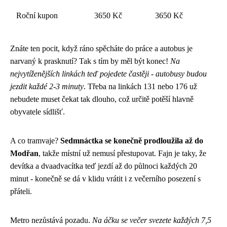
Roční kupon
3650 Kč
3650 Kč
Znáte ten pocit, když ráno spěcháte do práce a autobus je
narvaný k prasknutí? Tak s tím by měl být konec!
Na
nejvytíženějších linkách teď pojedete častěji - autobusy budou
jezdit každé 2-3 minuty
. Třeba na linkách 131 nebo 176 už
nebudete muset čekat tak dlouho, což určitě potěší hlavně
obyvatele sídlišť.
A co tramvaje?
Sedmnáctka se konečně prodloužila až do
Modřan
, takže místní už nemusí přestupovat. Fajn je taky, že
devítka a dvaadvacítka teď jezdí až do půlnoci každých 20
minut - konečně se dá v klidu vrátit i z večerního posezení s
přáteli.
Metro nezůstává pozadu.
Na áčku se večer svezete každých 7,5