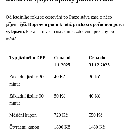
Od letošního roku se cestování po Praze stává zase o něco
příjemnější.
Dopravní podnik totiž přichází s pořádnou porcí
vylepšení
, která nám všem usnadní každodenní přesuny po
městě.
Typ jízdného DPP
Cena od
Cena do
1.1.2025
31.12.2025
Základní jízdné 30
40 Kč
30 Kč
minut
Základní jízdné 90
50 Kč
40 Kč
minut
Měsíční kupon
720 Kč
550 Kč
Čtvrtletní kupon
1800 Kč
1480 Kč