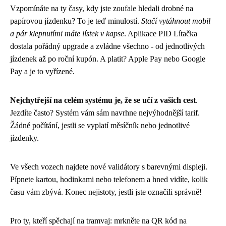
Vzpomínáte na ty časy, kdy jste zoufale hledali drobné na
papírovou jízdenku? To je teď minulostí.
Stačí vytáhnout mobil
a pár klepnutími máte lístek v kapse
. Aplikace PID Lítačka
dostala pořádný upgrade a zvládne všechno - od jednotlivých
jízdenek až po roční kupón. A platit? Apple Pay nebo Google
Pay a je to vyřízené.
Nejchytřejší na celém systému je, že se učí z vašich cest
.
Jezdíte často? Systém vám sám navrhne nejvýhodnější tarif.
Žádné počítání, jestli se vyplatí měsíčník nebo jednotlivé
jízdenky.
Ve všech vozech najdete nové validátory s barevnými displeji.
Pípnete kartou, hodinkami nebo telefonem a hned vidíte, kolik
času vám zbývá. Konec nejistoty, jestli jste označili správně!
Pro ty, kteří spěchají na tramvaj: mrkněte na QR kód na