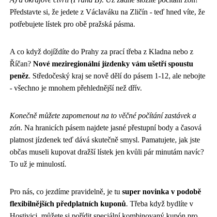
Představte si, že jedete z Václaváku na Zličín - teď hned víte, že
potřebujete lístek pro obě pražská pásma.
A co když dojíždíte do Prahy za prací třeba z Kladna nebo z
Říčan?
Nové meziregionální jízdenky vám ušetří spoustu
peněz
. Středočeský kraj se nově dělí do pásem 1-12, ale nebojte
- všechno je mnohem přehlednější než dřív.
Konečně můžete zapomenout na to věčné počítání zastávek a
zón
. Na hranicích pásem najdete jasné přestupní body a časová
platnost jízdenek teď dává skutečně smysl. Pamatujete, jak jste
občas museli kupovat dražší lístek jen kvůli pár minutám navíc?
To už je minulostí.
Pro nás, co jezdíme pravidelně, je tu
super novinka v podobě
flexibilnějších předplatních kuponů
. Třeba když bydlíte v
Hostivici, můžete si pořídit speciální kombinovaný kupón pro