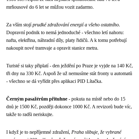
mrňousové do 6 let se můžou vozit zadarmo.
Za vším stojí
prudké zdražování energií a všeho ostatního
.
Dopravní podnik to nemá jednoduché - všechno letí nahoru:
nafta, elektřina, náhradní díly, platy řidičů. A k tomu potřebují
nakoupit nové tramvaje a opravit stanice metra.
Turisté si taky připlatí - den ježdění po Praze je vyjde na 140 Kč,
tři dny na 330 Kč. Aspoň že už nemusíme stát fronty u automatů
- všechno se dá vyřídit přes aplikaci PID Lítačka.
Černým pasažérům přituhne
- pokuta na místě nebo do 15
dnů je 1500 Kč, později dokonce 1000 Kč. A revizorů bude víc,
takže to radši neriskujte.
I když je to nepříjemné zdražení,
Praha slibuje, že vybrané