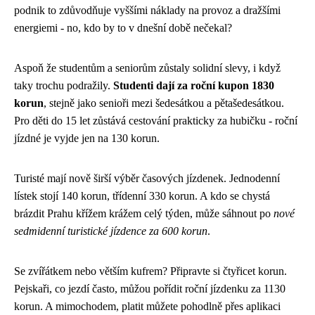
podnik to zdůvodňuje vyššími náklady na provoz a dražšími
energiemi - no, kdo by to v dnešní době nečekal?
Aspoň že studentům a seniorům zůstaly solidní slevy, i když
taky trochu podražily.
Studenti dají za roční kupon 1830
korun
, stejně jako senioři mezi šedesátkou a pětašedesátkou.
Pro děti do 15 let zůstává cestování prakticky za hubičku - roční
jízdné je vyjde jen na 130 korun.
Turisté mají nově širší výběr časových jízdenek. Jednodenní
lístek stojí 140 korun, třídenní 330 korun. A kdo se chystá
brázdit Prahu křížem krážem celý týden, může sáhnout po
nové
sedmidenní turistické jízdence za 600 korun
.
Se zvířátkem nebo větším kufrem? Připravte si čtyřicet korun.
Pejskaři, co jezdí často, můžou pořídit roční jízdenku za 1130
korun. A mimochodem, platit můžete pohodlně přes aplikaci