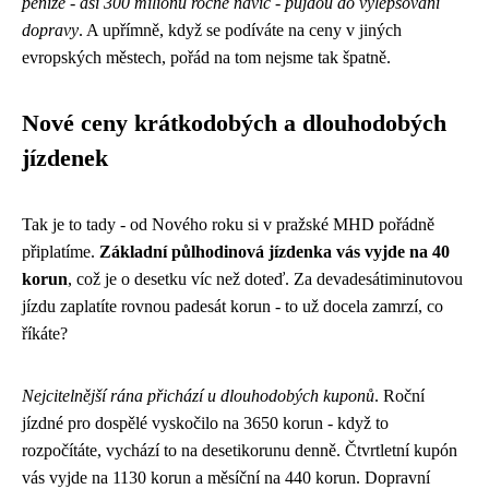
peníze - asi 300 milionů ročně navíc - půjdou do vylepšování
dopravy
. A upřímně, když se podíváte na ceny v jiných
evropských městech, pořád na tom nejsme tak špatně.
Nové ceny krátkodobých a dlouhodobých
jízdenek
Tak je to tady - od Nového roku si v pražské MHD pořádně
připlatíme.
Základní půlhodinová jízdenka vás vyjde na 40
korun
, což je o desetku víc než doteď. Za devadesátiminutovou
jízdu zaplatíte rovnou padesát korun - to už docela zamrzí, co
říkáte?
Nejcitelnější rána přichází u dlouhodobých kuponů
. Roční
jízdné pro dospělé vyskočilo na 3650 korun - když to
rozpočítáte, vychází to na desetikorunu denně. Čtvrtletní kupón
vás vyjde na 1130 korun a měsíční na 440 korun. Dopravní