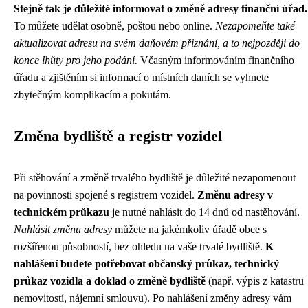
Stejně tak je důležité informovat o změně adresy finanční úřad.
To můžete udělat osobně, poštou nebo online.
Nezapomeňte také
aktualizovat adresu na svém daňovém přiznání, a to nejpozději do
konce lhůty pro jeho podání.
Včasným informováním finančního
úřadu a zjištěním si informací o místních daních se vyhnete
zbytečným komplikacím a pokutám.
Změna bydliště a registr vozidel
Při stěhování a změně trvalého bydliště je důležité nezapomenout
na povinnosti spojené s registrem vozidel.
Změnu adresy v
technickém průkazu
je nutné nahlásit do 14 dnů od nastěhování.
Nahlásit změnu adresy
můžete na jakémkoliv úřadě obce s
rozšířenou působností, bez ohledu na vaše trvalé bydliště.
K
nahlášení budete potřebovat občanský průkaz, technický
průkaz vozidla a doklad o změně bydliště
(např. výpis z katastru
nemovitostí, nájemní smlouvu). Po nahlášení změny adresy vám