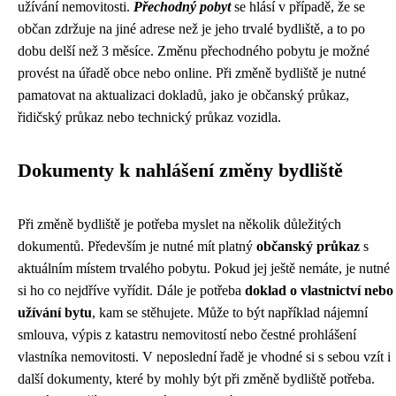
užívání nemovitosti.
Přechodný pobyt
se hlásí v případě, že se
občan zdržuje na jiné adrese než je jeho trvalé bydliště, a to po
dobu delší než 3 měsíce. Změnu přechodného pobytu je možné
provést na úřadě obce nebo online. Při změně bydliště je nutné
pamatovat na aktualizaci dokladů, jako je občanský průkaz,
řidičský průkaz nebo technický průkaz vozidla.
Dokumenty k nahlášení změny bydliště
Při změně bydliště je potřeba myslet na několik důležitých
dokumentů. Především je nutné mít platný
občanský průkaz
s
aktuálním místem trvalého pobytu. Pokud jej ještě nemáte, je nutné
si ho co nejdříve vyřídit. Dále je potřeba
doklad o vlastnictví nebo
užívání bytu
, kam se stěhujete. Může to být například nájemní
smlouva, výpis z katastru nemovitostí nebo čestné prohlášení
vlastníka nemovitosti. V neposlední řadě je vhodné si s sebou vzít i
další dokumenty, které by mohly být při změně bydliště potřeba.