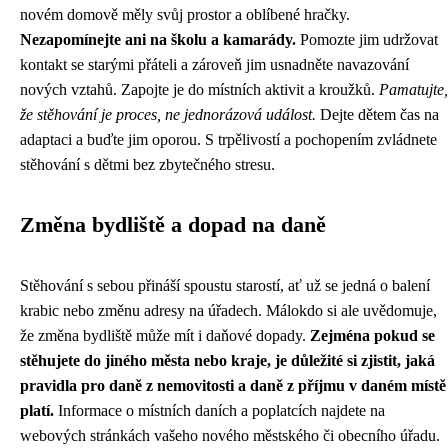
novém domově měly svůj prostor a oblíbené hračky.
Nezapomínejte ani na školu a kamarády.
Pomozte jim udržovat
kontakt se starými přáteli a zároveň jim usnadněte navazování
nových vztahů. Zapojte je do místních aktivit a kroužků.
Pamatujte,
že stěhování je proces, ne jednorázová událost.
Dejte dětem čas na
adaptaci a buďte jim oporou. S trpělivostí a pochopením zvládnete
stěhování s dětmi bez zbytečného stresu.
Změna bydliště a dopad na daně
Stěhování s sebou přináší spoustu starostí, ať už se jedná o balení
krabic nebo změnu adresy na úřadech. Málokdo si ale uvědomuje,
že změna bydliště může mít i daňové dopady.
Zejména pokud se
stěhujete do jiného města nebo kraje, je důležité si zjistit, jaká
pravidla pro daně z nemovitosti a daně z příjmu v daném místě
platí.
Informace o místních daních a poplatcích najdete na
webových stránkách vašeho nového městského či obecního úřadu.