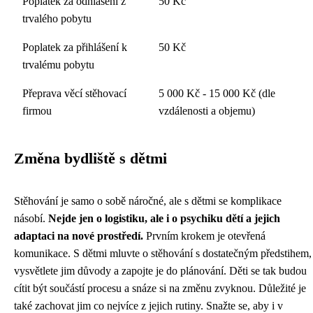
Poplatek za odhlášení z
50 Kč
trvalého pobytu
Poplatek za přihlášení k
50 Kč
trvalému pobytu
Přeprava věcí stěhovací
5 000 Kč - 15 000 Kč (dle
firmou
vzdálenosti a objemu)
Změna bydliště s dětmi
Stěhování je samo o sobě náročné, ale s dětmi se komplikace
násobí.
Nejde jen o logistiku, ale i o psychiku dětí a jejich
adaptaci na nové prostředí.
Prvním krokem je otevřená
komunikace. S dětmi mluvte o stěhování s dostatečným předstihem,
vysvětlete jim důvody a zapojte je do plánování. Děti se tak budou
cítit být součástí procesu a snáze si na změnu zvyknou. Důležité je
také zachovat jim co nejvíce z jejich rutiny. Snažte se, aby i v