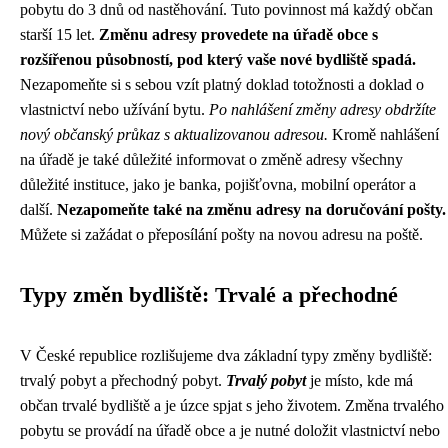
pobytu do 3 dnů od nastěhování. Tuto povinnost má každý občan
starší 15 let.
Změnu adresy provedete na úřadě obce s
rozšířenou působností, pod který vaše nové bydliště spadá.
Nezapomeňte si s sebou vzít platný doklad totožnosti a doklad o
vlastnictví nebo užívání bytu.
Po nahlášení změny adresy obdržíte
nový občanský průkaz s aktualizovanou adresou.
Kromě nahlášení
na úřadě je také důležité informovat o změně adresy všechny
důležité instituce, jako je banka, pojišťovna, mobilní operátor a
další.
Nezapomeňte také na změnu adresy na doručování pošty.
Můžete si zažádat o přeposílání pošty na novou adresu na poště.
Typy změn bydliště: Trvalé a přechodné
V České republice rozlišujeme dva základní typy změny bydliště:
trvalý pobyt a přechodný pobyt.
Trvalý pobyt
je místo, kde má
občan trvalé bydliště a je úzce spjat s jeho životem. Změna trvalého
pobytu se provádí na úřadě obce a je nutné doložit vlastnictví nebo