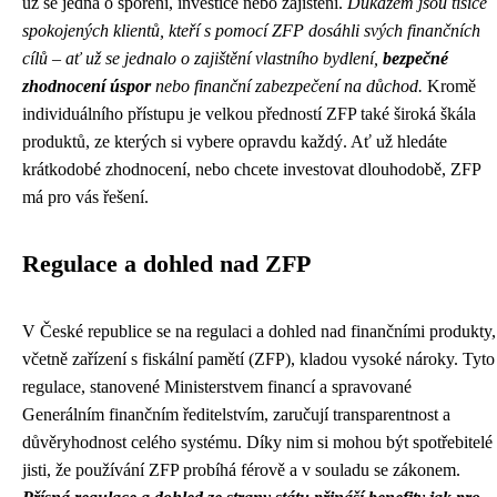
už se jedná o spoření, investice nebo zajištění.
Důkazem jsou tisíce
spokojených klientů, kteří s pomocí ZFP dosáhli svých finančních
cílů – ať už se jednalo o zajištění vlastního bydlení,
bezpečné
zhodnocení úspor
nebo finanční zabezpečení na důchod.
Kromě
individuálního přístupu je velkou předností ZFP také široká škála
produktů, ze kterých si vybere opravdu každý. Ať už hledáte
krátkodobé zhodnocení, nebo chcete investovat dlouhodobě, ZFP
má pro vás řešení.
Regulace a dohled nad ZFP
V České republice se na regulaci a dohled nad finančními produkty,
včetně zařízení s fiskální pamětí (ZFP), kladou vysoké nároky. Tyto
regulace, stanovené Ministerstvem financí a spravované
Generálním finančním ředitelstvím, zaručují transparentnost a
důvěryhodnost celého systému. Díky nim si mohou být spotřebitelé
jisti, že používání ZFP probíhá férově a v souladu se zákonem.