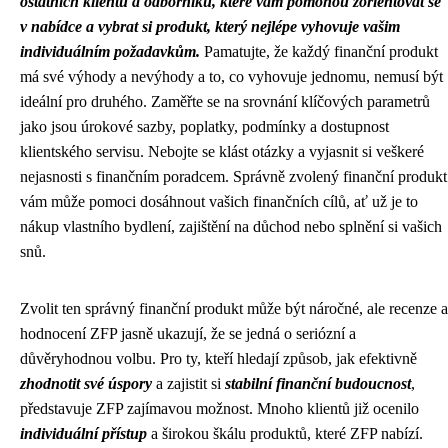
ostatních klientů a odborníků, které vám pomohou zorientovat se
v nabídce a vybrat si produkt, který nejlépe vyhovuje vašim
individuálním požadavkům.
Pamatujte, že každý finanční produkt
má své výhody a nevýhody a to, co vyhovuje jednomu, nemusí být
ideální pro druhého. Zaměřte se na srovnání klíčových parametrů
jako jsou úrokové sazby, poplatky, podmínky a dostupnost
klientského servisu. Nebojte se klást otázky a vyjasnit si veškeré
nejasnosti s finančním poradcem. Správně zvolený finanční produkt
vám může pomoci dosáhnout vašich finančních cílů, ať už je to
nákup vlastního bydlení, zajištění na důchod nebo splnění si vašich
snů.
Zvolit ten správný finanční produkt může být náročné, ale recenze a
hodnocení ZFP jasně ukazují, že se jedná o seriózní a
důvěryhodnou volbu. Pro ty, kteří hledají způsob, jak efektivně
zhodnotit své úspory
a zajistit si
stabilní finanční budoucnost
,
představuje ZFP zajímavou možnost. Mnoho klientů již ocenilo
individuální přístup
a širokou škálu produktů, které ZFP nabízí.