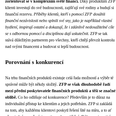
zorientovat se v komplexním světě financí.
Díky produktům ZFP
klienti investují do své budoucnosti, zajišťují své rodiny a budují si
finanční rezervu.
Příběhy klientů, kteří s pomocí ZFP dosáhli
finanční nezávislosti nebo splnili své sny, jako je například vlastní
bydlení, inspirují ostatní a dokazují, že i zdánlivě nedosažitelné cíle
se s odbornou pomocí a disciplínou dají uskutečnit.
ZFP se tak
stává důležitým partnerem pro všechny, kteří chtějí převzít kontrolu
nad svými financemi a budovat si lepší budoucnost.
Porovnání s konkurencí
Na trhu finančních produktů existuje celá řada možností a výběr té
správné může být někdy složitý.
ZFP se však dlouhodobě řadí
mezi přední poskytovatele finančních produktů a těší se značné
oblibě.
Co ho odlišuje od konkurence? Především je to důraz na
individuální přístup ke klientům a jejich potřebám. ZFP si zakládá
na tom, aby každému klientovi poskytl řešení šité na míru, a to ať