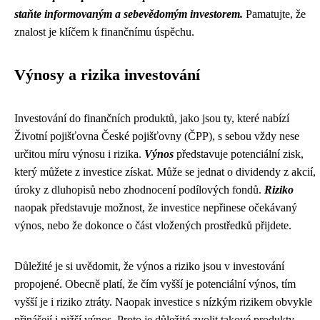
staňte informovaným a sebevědomým investorem.
Pamatujte, že
znalost je klíčem k finančnímu úspěchu.
Výnosy a rizika investování
Investování do finančních produktů, jako jsou ty, které nabízí
Životní pojišťovna České pojišťovny (ČPP), s sebou vždy nese
určitou míru výnosu i rizika.
Výnos
představuje potenciální zisk,
který můžete z investice získat. Může se jednat o dividendy z akcií,
úroky z dluhopisů nebo zhodnocení podílových fondů.
Riziko
naopak představuje možnost, že investice nepřinese očekávaný
výnos, nebo že dokonce o část vložených prostředků přijdete.
Důležité je si uvědomit, že výnos a riziko jsou v investování
propojené. Obecně platí, že čím vyšší je potenciální výnos, tím
vyšší je i riziko ztráty. Naopak investice s nízkým rizikem obvykle
přinášejí i nižší výnos. Proto je důležité zvolit takové produkty,