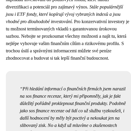
diverzifikaci a potenciál pro zajímavý výnos.
Stále populárnější
jsou i ETF fondy, které kopírují vývoj vybraných indexů a jsou
vhodné pro dlouhodobé investování.
Pro konzervativní investory je
tu možnost termínovaných vkladů s garantovanou úrokovou
sazbou. Nebojte se prozkoumat všechny možnosti a najít tu, která
nejlépe vyhovuje vašim finančním cílům a rizikovému profilu. S
trochou úsilí a správnými informacemi můžete své peníze
zhodnocovat a budovat si tak lepší finanční budoucnost.
Při hledání informací o finančních firmách jsem narazil
na sos finance recenze, který mi připomněly, jak je fakt
důležitý pořádně proklepnout finanční produkty. Podobně
jako
sos finance recenze
od lidí co už službu vyzkoušeli, i
další hodnocení by měly být poctivý a nekoukat jen na
slibovaný zisk. No a když už mluvíme o zkušenostech