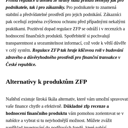
Přísná regulace a dohled ze strany státu přináší benefity jak pro
podnikatele, tak i pro zákazníky.
Pro podnikatele to znamená
stabilní a předvídatelné prostředí pro jejich podnikání. Zákazníci
pak oceňují zejména zvýšenou ochranu před případnými nekalými
praktikami. Pozitivní dopad regulace ZFP se odráží i v recenzích a
hodnocení finančních produktů. Spotřebitelé si pochvalují
transparentnost a srozumitelnost informací, což vede k větší důvěře
v celý systém.
Regulace ZFP tak hraje klíčovou roli v budování
zdravého a důvěryhodného prostředí pro finanční transakce v
České republice.
Alternativy k produktům ZFP
Naštěstí existuje široká škála alternativ, které vám umožní spravovat
vaše finance chytře a efektivně.
Důkladné zfp recenze a
hodnocení finančního produktu
vám pomohou zorientovat se v
nabídce a vybrat si tu nejvhodnější možnost. Můžete zvážit
například investování do podílových fondů, které nabízí