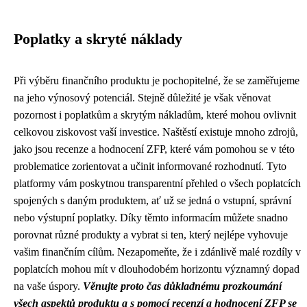
Poplatky a skryté náklady
Při výběru finančního produktu je pochopitelné, že se zaměřujeme
na jeho výnosový potenciál. Stejně důležité je však věnovat
pozornost i poplatkům a skrytým nákladům, které mohou ovlivnit
celkovou ziskovost vaší investice. Naštěstí existuje mnoho zdrojů,
jako jsou recenze a hodnocení ZFP, které vám pomohou se v této
problematice zorientovat a učinit informované rozhodnutí. Tyto
platformy vám poskytnou transparentní přehled o všech poplatcích
spojených s daným produktem, ať už se jedná o vstupní, správní
nebo výstupní poplatky. Díky těmto informacím můžete snadno
porovnat různé produkty a vybrat si ten, který nejlépe vyhovuje
vašim finančním cílům. Nezapomeňte, že i zdánlivě malé rozdíly v
poplatcích mohou mít v dlouhodobém horizontu významný dopad
na vaše úspory.
Věnujte proto čas důkladnému prozkoumání
všech aspektů produktu a s pomocí recenzí a hodnocení ZFP se