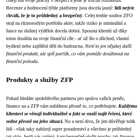
chtějí mít svoje prachy v bezpečí a ještě je trochu rozmnožit.
Recenze a hodnocení týhle platformy jsou docela jasný:
lidi nejvíc
chválí, že je to průhledný a bezpečný
. Celej tenhle soubor ZFO
stojí na různorodým portfoliu aktiv, takže riziko je minimální a
šance na slušnej výdělek docela dobrá. Spousta klientů už díky
tomu dosáhla na svoje finanční cíle - ať už šlo o důchod, vlastní
bydlení nebo zajištění dětí do budoucna.
Není to jen nějakej další
finanční produkt, ale spíš parťák, co vám pomůže dosáhnout na
finanční pohodu
.
Produkty a služby ZFP
Pokud hledáte spolehlivého partnera pro správu vašich peněz,
finance ua
a ZFP vám nabídnou přesně to, co potřebujete.
Každýmu
klientovi se věnují individuálně a fakt se snaží najít řešení, který
sedne přesně na jeho situaci.
No a není divu, že jim důvěřuje tolik
lidí - však taky nabízejí super poradenství a všechno je průhledný
jak sklo. Jestli vás zajímá, kam bezpečně uložit prachy, tak finance