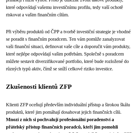
které odpovídají vašemu investičnímu profilu, tedy vaší ochotě
riskovat a vašim finančním cílům.
Při výběru produktů od ČPP a tvorbě investiční strategie je vhodné
se poradit s finančním poradcem. Ten vám pomůže zanalyzovat
vaši finanční situaci, definovat vaše cíle a doporučit vám produkty,
které nejlépe odpovídají vašim potřebám. Společně s poradcem
můžete sestavit diverzifikované portfolio, které bude rozložené do
různých typů aktiv, čímž se sníží celkové riziko investice.
Zkušenosti klientů ZFP
Klienti ZFP oceňují především individuální přístup a širokou škálu
produktů, které jim pomáhají dosahovat jejich finančních cílů.
Mnozí z nich si pochvalují profesionální poradenství a
přátelský přístup finančních poradců, kteří jim pomohli