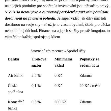
ua a jejich produkty pro spoření a investování jsou přesně to pravý.
V ZFP to berou jako dlouhodobý parťáctví a fakt vám pomůžou
dosáhnout na finanční pohodu.
Je super vidět, jak díky nim lidi
dosáhnou na svoje sny - ať už je to vlastní bydlení, škola pro děcka
nebo klidnej důchod. Finance ua a jejich služby prostě fungujou, to
vám řekne každej spokojenej klient.
Srovnání zfp recenze - Spořící účty
Banka
Úroková
Minimální
Poplatky za
sazba
vklad
vedení účtu
Air Bank
2,5 %
0 Kč
Zdarma
Česká
0,1 %
0 Kč
29 Kč / měsíc
spořitelna
Komerční
0,5 %
500 Kč
Zdarma
banka