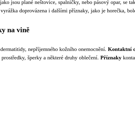
ako jsou plané neštovice, spalničky, nebo pásový opar, se tak
á vyrážka doprovázena i dalšími příznaky, jako je horečka, bol
ky na vině
 dermatitidy, nepříjemného kožního onemocnění.
Kontaktní 
í prostředky, šperky a některé druhy oblečení.
Příznaky
kontak