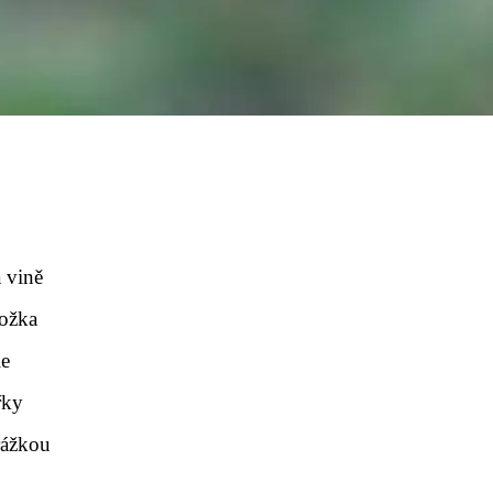
a vině
kožka
le
řky
rážkou