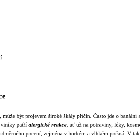
í
ce
, může být projevem široké škály příčin. Často jde o banální
 viníky patří
alergické reakce
, ať už na potraviny, léky, kosm
nadměrného pocení, zejména v horkém a vlhkém počasí. V tako