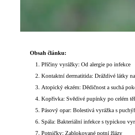
Obsah článku:
Příčiny vyrážky: Od alergie po infekce
Kontaktní dermatitida: Dráždivé látky n
Atopický ekzém: Dědičnost a suchá po
Kopřivka: Svědivé pupínky po celém tě
Pásový opar: Bolestivá vyrážka s puchý
Spála: Bakteriální infekce s typickou vy
Potničky: Zablokované potní žlázy