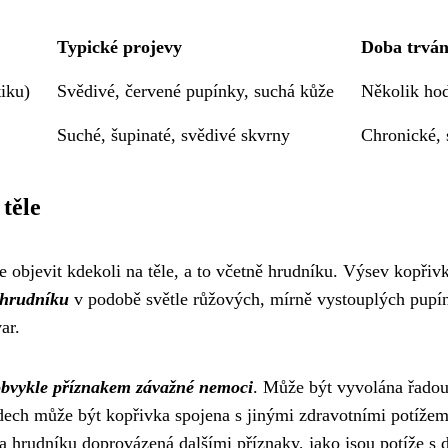
Typické projevy
Doba trván
iku)
Svědivé, červené pupínky, suchá kůže
Několik hod
Suché, šupinaté, svědivé skvrny
Chronické, 
těle
 objevit kdekoli na těle, a to včetně hrudníku. Výsev kopřivk
 hrudníku
v podobě světle růžových, mírně vystouplých pupín
ar.
obvykle příznakem závažné nemoci
. Může být vyvolána řadou 
padech může být kopřivka spojena s jinými zdravotními potíže
 hrudníku doprovázená dalšími příznaky, jako jsou potíže s 