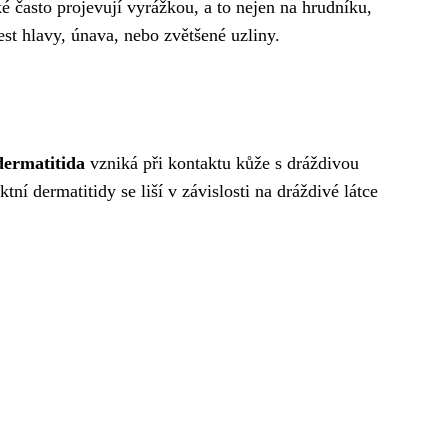
é často projevují vyrážkou, a to nejen na hrudníku,
est hlavy, únava, nebo zvětšené uzliny.
dermatitida
vzniká při kontaktu kůže s dráždivou
tní dermatitidy se liší v závislosti na dráždivé látce