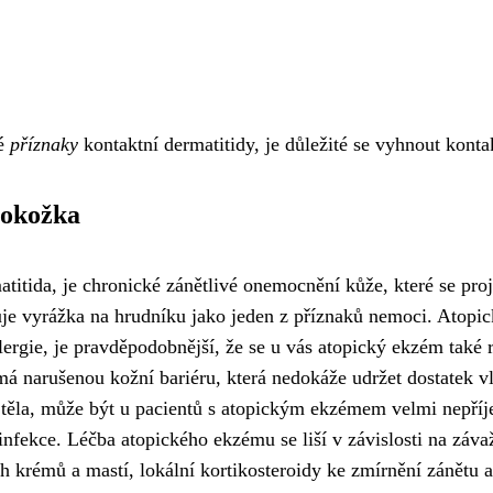
né
příznaky
kontaktní dermatitidy, je důležité se vyhnout konta
pokožka
titida, je chronické zánětlivé onemocnění kůže, které se pr
ytuje vyrážka na hrudníku jako jeden z příznaků nemoci. Atop
ergie, je pravděpodobnější, že se u vás atopický ekzém také 
narušenou kožní bariéru, která nedokáže udržet dostatek vlh
h těla, může být u pacientů s atopickým ekzémem velmi nepříj
 infekce. Léčba atopického ekzému se liší v závislosti na zá
krémů a mastí, lokální kortikosteroidy ke zmírnění zánětu a