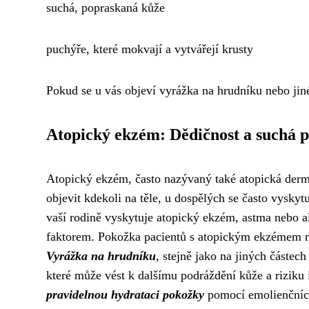
suchá, popraskaná kůže
puchýře, které mokvají a vytvářejí krusty
Pokud se u vás objeví vyrážka na hrudníku nebo ji
Atopický ekzém: Dědičnost a suchá 
Atopický ekzém, často nazývaný také atopická derma
objevit kdekoli na těle, u dospělých se často vysk
vaší rodině vyskytuje atopický ekzém, astma nebo al
faktorem. Pokožka pacientů s atopickým ekzémem má 
Vyrážka na hrudníku
, stejně jako na jiných částec
které může vést k dalšímu podráždění kůže a riziku
pravidelnou hydrataci pokožky
pomocí emolienčních 