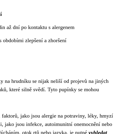
í
in až dní po kontaktu s alergenem
s obdobími zlepšení a zhoršení
y na hrudníku se nijak neliší od projevů na jiných
ků, které silně svědí. Tyto pupínky se mohou
faktorů, jako jsou alergie na potraviny, léky, hmyzí
mi, jako jsou infekce, autoimunitní onemocnění nebo
dýcháním, otok rtů nebo jazyka, je nutné
vyhledat