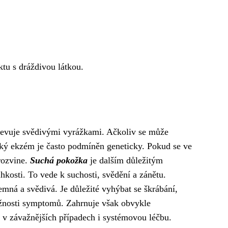
ktu s dráždivou látkou.
ojevuje svědivými vyrážkami. Ačkoliv se může
ický ekzém je často podmíněn geneticky. Pokud se ve
rozvine.
Suchá pokožka
je dalším důležitým
kosti. To vede k suchosti, svědění a zánětu.
emná a svědivá. Je důležité vyhýbat se škrábání,
važnosti symptomů. Zahrnuje však obvykle
 v závažnějších případech i systémovou léčbu.