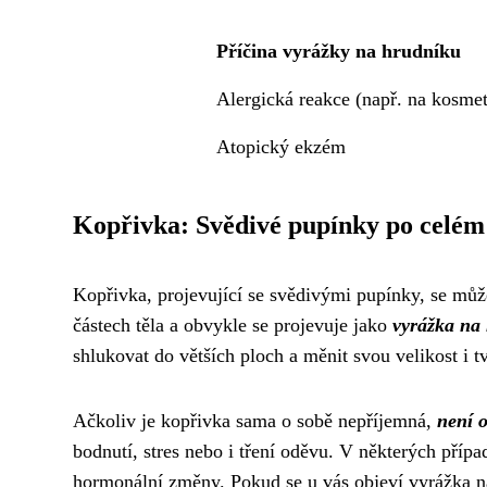
Příčina vyrážky na hrudníku
Alergická reakce (např. na kosmet
Atopický ekzém
Kopřivka: Svědivé pupínky po celém 
Kopřivka, projevující se svědivými pupínky, se může
částech těla a obvykle se projevuje jako
vyrážka na
shlukovat do větších ploch a měnit svou velikost i tv
Ačkoliv je kopřivka sama o sobě nepříjemná,
není 
bodnutí, stres nebo i tření oděvu. V některých pří
hormonální změny. Pokud se u vás objeví vyrážka na