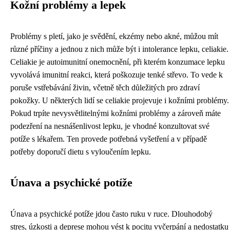
Kožní problémy a lepek
Problémy s pletí, jako je svědění, ekzémy nebo akné, můžou mít
různé příčiny a jednou z nich může být i intolerance lepku, celiakie.
Celiakie je autoimunitní onemocnění, při kterém konzumace lepku
vyvolává imunitní reakci, která poškozuje tenké střevo. To vede k
poruše vstřebávání živin, včetně těch důležitých pro zdraví
pokožky. U některých lidí se celiakie projevuje i kožními problémy.
Pokud trpíte nevysvětlitelnými kožními problémy a zároveň máte
podezření na nesnášenlivost lepku, je vhodné konzultovat své
potíže s lékařem. Ten provede potřebná vyšetření a v případě
potřeby doporučí dietu s vyloučením lepku.
Únava a psychické potíže
Únava a psychické potíže jdou často ruku v ruce. Dlouhodobý
stres, úzkosti a deprese mohou vést k pocitu vyčerpání a nedostatku