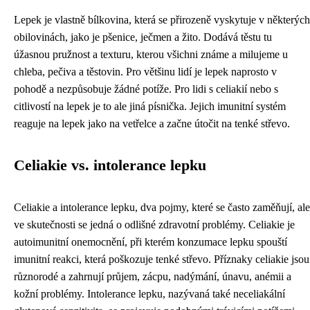
Lepek je vlastně bílkovina, která se přirozeně vyskytuje v některých
obilovinách, jako je pšenice, ječmen a žito. Dodává těstu tu
úžasnou pružnost a texturu, kterou všichni známe a milujeme u
chleba, pečiva a těstovin. Pro většinu lidí je lepek naprosto v
pohodě a nezpůsobuje žádné potíže. Pro lidi s celiakií nebo s
citlivostí na lepek je to ale jiná písnička. Jejich imunitní systém
reaguje na lepek jako na vetřelce a začne útočit na tenké střevo.
Celiakie vs. intolerance lepku
Celiakie a intolerance lepku, dva pojmy, které se často zaměňují, ale
ve skutečnosti se jedná o odlišné zdravotní problémy. Celiakie je
autoimunitní onemocnění, při kterém konzumace lepku spouští
imunitní reakci, která poškozuje tenké střevo. Příznaky celiakie jsou
různorodé a zahrnují průjem, zácpu, nadýmání, únavu, anémii a
kožní problémy. Intolerance lepku, nazývaná také neceliakální