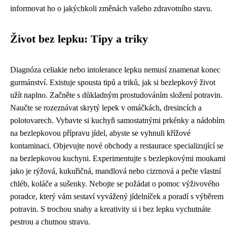
informovat ho o jakýchkoli změnách vašeho zdravotního stavu.
Život bez lepku: Tipy a triky
Diagnóza celiakie nebo intolerance lepku nemusí znamenat konec
gurmánství. Existuje spousta tipů a triků, jak si bezlepkový život
užít naplno. Začněte s důkladným prostudováním složení potravin.
Naučte se rozeznávat skrytý lepek v omáčkách, dresincích a
polotovarech. Vybavte si kuchyň samostatnými prkénky a nádobím
na bezlepkovou přípravu jídel, abyste se vyhnuli křížové
kontaminaci. Objevujte nové obchody a restaurace specializující se
na bezlepkovou kuchyni. Experimentujte s bezlepkovými moukami
jako je rýžová, kukuřičná, mandlová nebo cizrnová a pečte vlastní
chléb, koláče a sušenky. Nebojte se požádat o pomoc výživového
poradce, který vám sestaví vyvážený jídelníček a poradí s výběrem
potravin. S trochou snahy a kreativity si i bez lepku vychutnáte
pestrou a chutnou stravu.