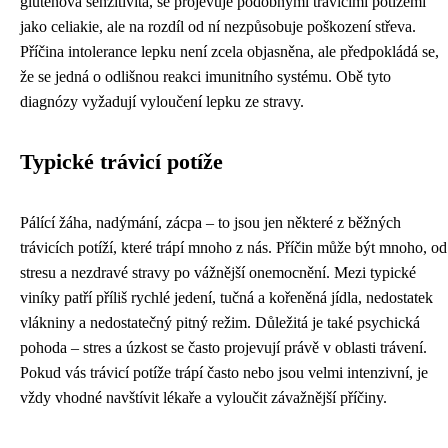
glutenová senzitivita, se projevuje podobnými trávicími potížemi
jako celiakie, ale na rozdíl od ní nezpůsobuje poškození střeva.
Příčina intolerance lepku není zcela objasněna, ale předpokládá se,
že se jedná o odlišnou reakci imunitního systému. Obě tyto
diagnózy vyžadují vyloučení lepku ze stravy.
Typické trávicí potíže
Pálící žáha, nadýmání, zácpa – to jsou jen některé z běžných
trávicích potíží, které trápí mnoho z nás. Příčin může být mnoho, od
stresu a nezdravé stravy po vážnější onemocnění. Mezi typické
viníky patří příliš rychlé jedení, tučná a kořeněná jídla, nedostatek
vlákniny a nedostatečný pitný režim. Důležitá je také psychická
pohoda – stres a úzkost se často projevují právě v oblasti trávení.
Pokud vás trávicí potíže trápí často nebo jsou velmi intenzivní, je
vždy vhodné navštívit lékaře a vyloučit závažnější příčiny.