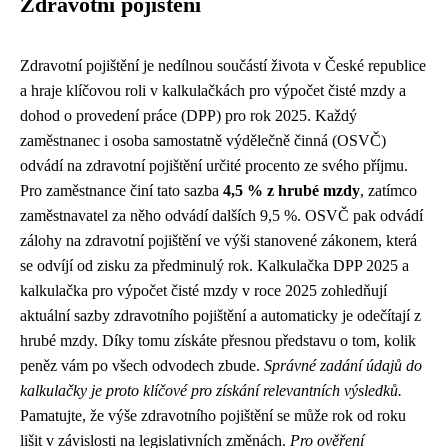
Zdravotní pojištění
Zdravotní pojištění je nedílnou součástí života v České republice
a hraje klíčovou roli v kalkulačkách pro výpočet čisté mzdy a
dohod o provedení práce (DPP) pro rok 2025. Každý
zaměstnanec i osoba samostatně výdělečně činná (OSVČ)
odvádí na zdravotní pojištění určité procento ze svého příjmu.
Pro zaměstnance činí tato sazba
4,5 % z hrubé mzdy
, zatímco
zaměstnavatel za něho odvádí dalších 9,5 %. OSVČ pak odvádí
zálohy na zdravotní pojištění ve výši stanovené zákonem, která
se odvíjí od zisku za předminulý rok. Kalkulačka DPP 2025 a
kalkulačka pro výpočet čisté mzdy v roce 2025 zohledňují
aktuální sazby zdravotního pojištění a automaticky je odečítají z
hrubé mzdy. Díky tomu získáte přesnou představu o tom, kolik
peněz vám po všech odvodech zbude.
Správné zadání údajů do
kalkulačky je proto klíčové pro získání relevantních výsledků.
Pamatujte, že výše zdravotního pojištění se může rok od roku
lišit v závislosti na legislativních změnách.
Pro ověření