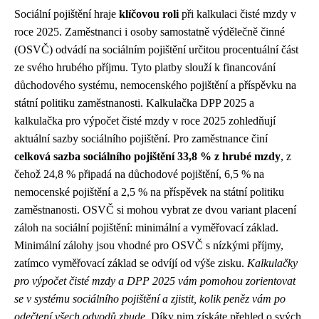
Sociální pojištění hraje
klíčovou roli
při kalkulaci čisté mzdy v
roce 2025. Zaměstnanci i osoby samostatně výdělečně činné
(OSVČ) odvádí na sociálním pojištění určitou procentuální část
ze svého hrubého příjmu. Tyto platby slouží k financování
důchodového systému, nemocenského pojištění a příspěvku na
státní politiku zaměstnanosti. Kalkulačka DPP 2025 a
kalkulačka pro výpočet čisté mzdy v roce 2025 zohledňují
aktuální sazby sociálního pojištění. Pro zaměstnance činí
celková sazba sociálního pojištění 33,8 % z hrubé mzdy
, z
čehož 24,8 % připadá na důchodové pojištění, 6,5 % na
nemocenské pojištění a 2,5 % na příspěvek na státní politiku
zaměstnanosti. OSVČ si mohou vybrat ze dvou variant placení
záloh na sociální pojištění: minimální a vyměřovací základ.
Minimální zálohy jsou vhodné pro OSVČ s nízkými příjmy,
zatímco vyměřovací základ se odvíjí od výše zisku.
Kalkulačky
pro výpočet čisté mzdy a DPP 2025 vám pomohou zorientovat
se v systému sociálního pojištění a zjistit, kolik peněz vám po
odečtení všech odvodů zbude.
Díky nim získáte přehled o svých