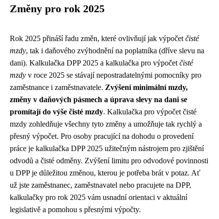
Změny pro rok 2025
Rok 2025 přináší řadu změn, které ovlivňují jak výpočet
čisté
mzdy
, tak i daňového zvýhodnění na poplatníka (dříve slevu na
dani). Kalkulačka DPP 2025 a kalkulačka pro výpočet
čisté
mzdy
v roce 2025 se stávají nepostradatelnými pomocníky pro
zaměstnance i zaměstnavatele.
Zvýšení minimální mzdy,
změny v daňových pásmech a úprava slevy na dani se
promítají do výše čisté mzdy
. Kalkulačka pro výpočet čisté
mzdy zohledňuje všechny tyto změny a umožňuje tak rychlý a
přesný výpočet. Pro osoby pracující na dohodu o provedení
práce je kalkulačka DPP 2025 užitečným nástrojem pro zjištění
odvodů a čisté odměny. Zvýšení limitu pro odvodové povinnosti
u DPP je důležitou změnou, kterou je potřeba brát v potaz. Ať
už jste zaměstnanec, zaměstnavatel nebo pracujete na DPP,
kalkulačky pro rok 2025 vám usnadní orientaci v aktuální
legislativě a pomohou s přesnými výpočty.