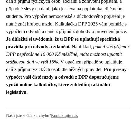
daň z příjmu fyzických osob, sociální a zdravotní pojištění, a
případné slevy na dani, jako je sleva na poplatníka, dítě nebo
studenta. Pro výpočet nemocenské a důchodového pojištění je
nutné znát hrubou mzdu. Kalkulačka DPP 2025 vám pomůže s
výpočtem odvodů a daně z příjmů z dohody o provedení práce.
Je důležité si uvědomit, že u DPP se uplatňují specifická
pravidla pro odvody a zdanění.
Například,
pokud váš příjem z
DPP nepřesáhne 10 000 Kč měsíčně, máte možnost uplatnit
srážkovou daň ve výši 15%.
V opačném případě se uplatňuje
daň z příjmu fyzických osob dle běžných pravidel.
Pro přesný
výpočet vaší čisté mzdy a odvodů z DPP doporučujeme
využít online kalkulačky, které zohledňují aktuální
legislativu.
Našli jste v článku chybu?
Kontaktujte nás