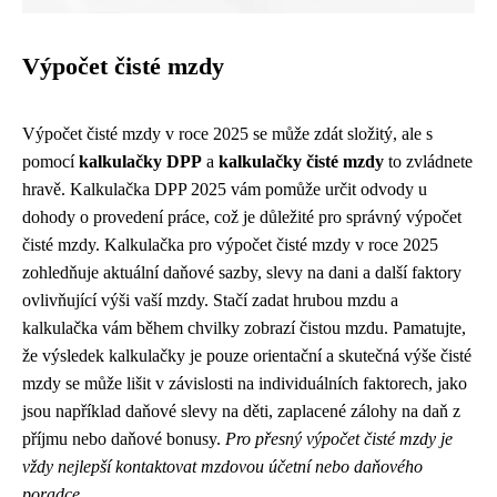
Výpočet čisté mzdy
Výpočet čisté mzdy v roce 2025 se může zdát složitý, ale s
pomocí
kalkulačky DPP
a
kalkulačky čisté mzdy
to zvládnete
hravě. Kalkulačka DPP 2025 vám pomůže určit odvody u
dohody o provedení práce, což je důležité pro správný výpočet
čisté mzdy. Kalkulačka pro výpočet čisté mzdy v roce 2025
zohledňuje aktuální daňové sazby, slevy na dani a další faktory
ovlivňující výši vaší mzdy. Stačí zadat hrubou mzdu a
kalkulačka vám během chvilky zobrazí čistou mzdu. Pamatujte,
že výsledek kalkulačky je pouze orientační a skutečná výše čisté
mzdy se může lišit v závislosti na individuálních faktorech, jako
jsou například daňové slevy na děti, zaplacené zálohy na daň z
příjmu nebo daňové bonusy.
Pro přesný výpočet čisté mzdy je
vždy nejlepší kontaktovat mzdovou účetní nebo daňového
poradce.