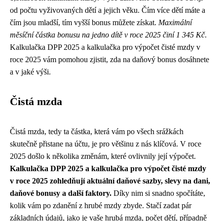
od počtu vyživovaných dětí a jejich věku. Čím více dětí máte a
čím jsou mladší, tím vyšší bonus můžete získat.
Maximální
měsíční částka bonusu na jedno dítě v roce 2025 činí 1 345 Kč
.
Kalkulačka DPP 2025 a kalkulačka pro výpočet čisté mzdy v
roce 2025 vám pomohou zjistit, zda na daňový bonus dosáhnete
a v jaké výši.
Čistá mzda
Čistá mzda, tedy ta částka, která vám po všech srážkách
skutečně přistane na účtu, je pro většinu z nás klíčová. V roce
2025 došlo k několika změnám, které ovlivnily její výpočet.
Kalkulačka DPP 2025 a kalkulačka pro výpočet čisté mzdy
v roce 2025 zohledňují aktuální daňové sazby, slevy na dani,
daňové bonusy a další faktory.
Díky nim si snadno spočítáte,
kolik vám po zdanění z hrubé mzdy zbyde. Stačí zadat pár
základních údajů, jako je vaše hrubá mzda, počet dětí, případně