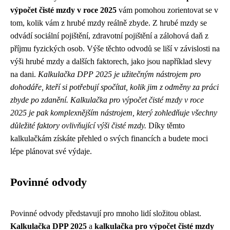
výpočet čisté mzdy v roce 2025
vám pomohou zorientovat se v
tom, kolik vám z hrubé mzdy reálně zbyde. Z hrubé mzdy se
odvádí sociální pojištění, zdravotní pojištění a zálohová daň z
příjmu fyzických osob. Výše těchto odvodů se liší v závislosti na
výši hrubé mzdy a dalších faktorech, jako jsou například slevy
na dani.
Kalkulačka DPP 2025 je užitečným nástrojem pro
dohodáře, kteří si potřebují spočítat, kolik jim z odměny za práci
zbyde po zdanění.
Kalkulačka pro výpočet čisté mzdy v roce
2025 je pak komplexnějším nástrojem, který zohledňuje všechny
důležité faktory ovlivňující výši čisté mzdy.
Díky těmto
kalkulačkám získáte přehled o svých financích a budete moci
lépe plánovat své výdaje.
Povinné odvody
Povinné odvody představují pro mnoho lidí složitou oblast.
Kalkulačka DPP 2025
a
kalkulačka pro výpočet čisté mzdy