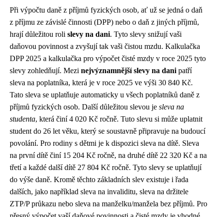
Při výpočtu daně z příjmů fyzických osob, ať už se jedná o daň
z příjmu ze závislé činnosti (DPP) nebo o daň z jiných příjmů,
hrají důležitou roli
slevy na dani
. Tyto slevy snižují vaši
daňovou povinnost a zvyšují tak vaši čistou mzdu. Kalkulačka
DPP 2025 a kalkulačka pro výpočet čisté mzdy v roce 2025 tyto
slevy zohledňují. Mezi
nejvýznamnější slevy na dani
patří
sleva na poplatníka, která je v roce 2025 ve výši 30 840 Kč.
Tato sleva se uplatňuje automaticky u všech poplatníků daně z
příjmů fyzických osob. Další důležitou slevou je
sleva na
studenta
, která činí 4 020 Kč ročně. Tuto slevu si může uplatnit
student do 26 let věku, který se soustavně připravuje na budoucí
povolání. Pro rodiny s dětmi je k dispozici sleva na dítě. Sleva
na první dítě činí 15 204 Kč ročně, na druhé dítě 22 320 Kč a na
třetí a každé další dítě 27 804 Kč ročně. Tyto slevy se uplatňují
do výše daně. Kromě těchto základních slev existuje i řada
dalších, jako například sleva na invaliditu, sleva na držitele
ZTP/P průkazu nebo sleva na manželku/manžela bez příjmů. Pro
přesný výpočet vaší daňové povinnosti a čisté mzdy je vhodné