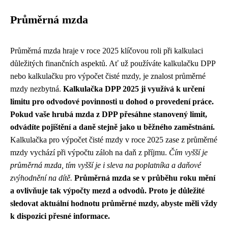
Průměrná mzda
Průměrná mzda hraje v roce 2025 klíčovou roli při kalkulaci
důležitých finančních aspektů. Ať už používáte kalkulačku DPP
nebo kalkulačku pro výpočet čisté mzdy, je znalost průměrné
mzdy nezbytná.
Kalkulačka DPP 2025 ji využívá k určení
limitu pro odvodové povinnosti u dohod o provedení práce.
Pokud vaše hrubá mzda z DPP přesáhne stanovený limit,
odvádíte pojištění a daně stejně jako u běžného zaměstnání.
Kalkulačka pro výpočet čisté mzdy v roce 2025 zase z průměrné
mzdy vychází při výpočtu záloh na daň z příjmu.
Čím vyšší je
průměrná mzda, tím vyšší je i sleva na poplatníka a daňové
zvýhodnění na dítě.
Průměrná mzda se v průběhu roku mění
a ovlivňuje tak výpočty mezd a odvodů. Proto je důležité
sledovat aktuální hodnotu průměrné mzdy, abyste měli vždy
k dispozici přesné informace.