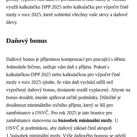
využít kalkulačku DPP 2025 nebo kalkulačku pro výpočet čisté
mzdy v roce 2025, které zohlední všechny vaše slevy a daňové
úlevy.
Daňový bonus
Daňový bonus je příjemnou kompenzací pro pracující s dětmi.
Jednoduše řečeno, snižuje vám daň z příjmu. Pokud s
kalkulačkou DPP 2025 nebo kalkulačkou pro výpočet čisté
mzdy v roce 2025 zjistíte, že vám daň vychází nižší než
vypočtený daňový bonus, dostanete rozdíl vyplacený. Abyste na
bonus dosáhli, musíte splňovat určité podmínky. Důležité je
dosáhnout minimálního ročního příjmu, který se liší pro
zaměstnance a OSVČ. Pro rok 2025 je tato hranice pro
zaměstnance stanovena na
6násobek minimální mzdy
. U
OSVČ je podmínkou, aby daňový základ činil alespoň
1,5násobek minimální mzdy. Výše daňového bonusu se odvíjí