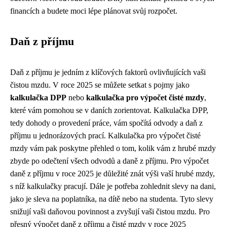
financích a budete moci lépe plánovat svůj rozpočet.
Daň z příjmu
Daň z příjmu je jedním z klíčových faktorů ovlivňujících vaši
čistou mzdu. V roce 2025 se můžete setkat s pojmy jako
kalkulačka DPP
nebo
kalkulačka pro výpočet čisté mzdy
,
které vám pomohou se v daních zorientovat. Kalkulačka DPP,
tedy dohody o provedení práce, vám spočítá odvody a daň z
příjmu u jednorázových prací. Kalkulačka pro výpočet čisté
mzdy vám pak poskytne přehled o tom, kolik vám z hrubé mzdy
zbyde po odečtení všech odvodů a daně z příjmu. Pro výpočet
daně z příjmu v roce 2025 je důležité znát výši vaší hrubé mzdy,
s níž kalkulačky pracují. Dále je potřeba zohlednit slevy na dani,
jako je sleva na poplatníka, na dítě nebo na studenta. Tyto slevy
snižují vaši daňovou povinnost a zvyšují vaši čistou mzdu. Pro
přesný výpočet daně z příjmu a čisté mzdy v roce 2025