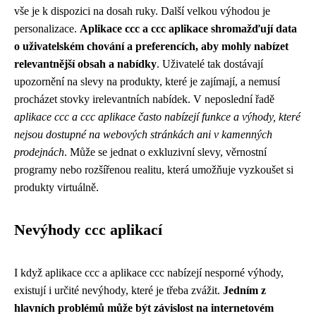
vše je k dispozici na dosah ruky. Další velkou výhodou je
personalizace.
Aplikace ccc a ccc aplikace shromažďují data
o uživatelském chování a preferencích, aby mohly nabízet
relevantnější obsah a nabídky
. Uživatelé tak dostávají
upozornění na slevy na produkty, které je zajímají, a nemusí
procházet stovky irelevantních nabídek. V neposlední řadě
aplikace ccc a ccc aplikace často nabízejí funkce a výhody, které
nejsou dostupné na webových stránkách ani v kamenných
prodejnách
. Může se jednat o exkluzivní slevy, věrnostní
programy nebo rozšířenou realitu, která umožňuje vyzkoušet si
produkty virtuálně.
Nevýhody ccc aplikací
I když aplikace ccc a aplikace ccc nabízejí nesporné výhody,
existují i ​​určité nevýhody, které je třeba zvážit.
Jedním z
hlavních problémů může být závislost na internetovém