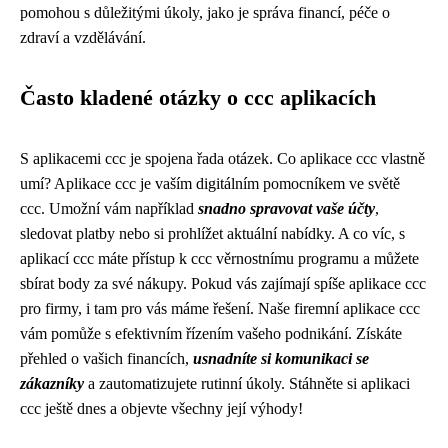
pomohou s důležitými úkoly, jako je správa financí, péče o
zdraví a vzdělávání.
Často kladené otázky o ccc aplikacích
S aplikacemi ccc je spojena řada otázek. Co aplikace ccc vlastně
umí? Aplikace ccc je vaším digitálním pomocníkem ve světě
ccc. Umožní vám například
snadno spravovat vaše účty
,
sledovat platby nebo si prohlížet aktuální nabídky. A co víc, s
aplikací ccc máte přístup k ccc věrnostnímu programu a můžete
sbírat body za své nákupy. Pokud vás zajímají spíše aplikace ccc
pro firmy, i tam pro vás máme řešení. Naše firemní aplikace ccc
vám pomůže s efektivním řízením vašeho podnikání. Získáte
přehled o vašich financích,
usnadníte si komunikaci se
zákazníky
a zautomatizujete rutinní úkoly. Stáhněte si aplikaci
ccc ještě dnes a objevte všechny její výhody!