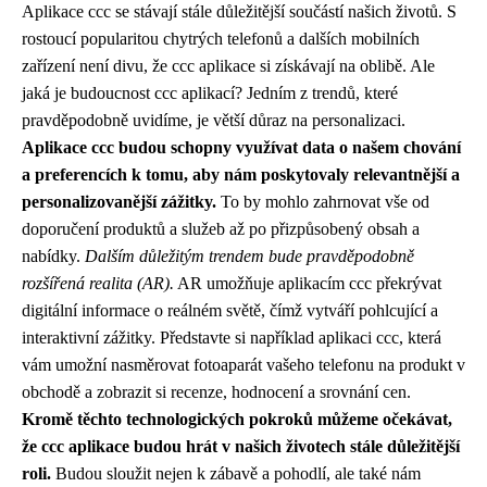
Aplikace ccc se stávají stále důležitější součástí našich životů. S
rostoucí popularitou chytrých telefonů a dalších mobilních
zařízení není divu, že ccc aplikace si získávají na oblibě. Ale
jaká je budoucnost ccc aplikací? Jedním z trendů, které
pravděpodobně uvidíme, je větší důraz na personalizaci.
Aplikace ccc budou schopny využívat data o našem chování
a preferencích k tomu, aby nám poskytovaly relevantnější a
personalizovanější zážitky.
To by mohlo zahrnovat vše od
doporučení produktů a služeb až po přizpůsobený obsah a
nabídky.
Dalším důležitým trendem bude pravděpodobně
rozšířená realita (AR).
AR umožňuje aplikacím ccc překrývat
digitální informace o reálném světě, čímž vytváří pohlcující a
interaktivní zážitky. Představte si například aplikaci ccc, která
vám umožní nasměrovat fotoaparát vašeho telefonu na produkt v
obchodě a zobrazit si recenze, hodnocení a srovnání cen.
Kromě těchto technologických pokroků můžeme očekávat,
že ccc aplikace budou hrát v našich životech stále důležitější
roli.
Budou sloužit nejen k zábavě a pohodlí, ale také nám