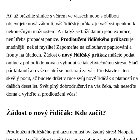
Ať už brázdíte silnice s větrem ve vlasech nebo s oblibou
objevujete nová zákoutí, váš řidičský průkaz je vaší vstupenkou k
nekonečným možnostem. A i když se blíží datum jeho expirace,
není třeba propadat panice.
Prodloužení řidičského průkazu
je
snadnější, než si myslíte! Zapomeňte na zdlouhavé papírování a
fronty na úřadech. Žádost o
nový řidičský průkaz
můžete podat
online z pohodlí domova a vyhnout se tak zbytečnému stresu. Stačí
pár kliknutí a o vše ostatní se postarají za vás. Představte si ten
skvělý pocit, až budete držet v ruce svůj nový řidičák s platností na
dalších deset let. Svět plný dobrodružství na vás čeká, tak neseďte
doma a vyřiďte si prodloužení včas!
Žádost o nový řidičák: Kde začít?
Prodloužení řidičského průkazu nemusí být žádný stres! Naopak,
berte to jako příležitost osvěžit si svou svobodu a mobilitu.
Žádost