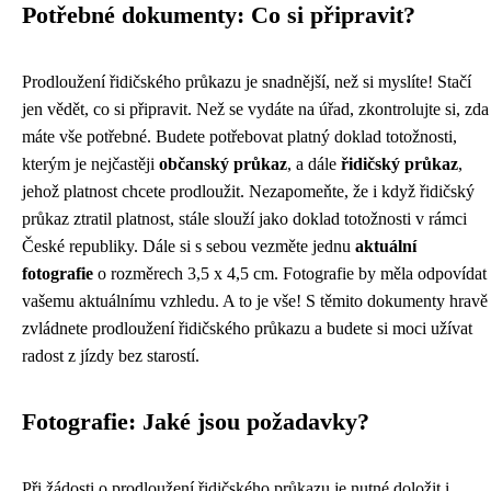
Potřebné dokumenty: Co si připravit?
Prodloužení řidičského průkazu je snadnější, než si myslíte! Stačí
jen vědět, co si připravit. Než se vydáte na úřad, zkontrolujte si, zda
máte vše potřebné. Budete potřebovat platný doklad totožnosti,
kterým je nejčastěji
občanský průkaz
, a dále
řidičský průkaz
,
jehož platnost chcete prodloužit. Nezapomeňte, že i když řidičský
průkaz ztratil platnost, stále slouží jako doklad totožnosti v rámci
České republiky. Dále si s sebou vezměte jednu
aktuální
fotografie
o rozměrech 3,5 x 4,5 cm. Fotografie by měla odpovídat
vašemu aktuálnímu vzhledu. A to je vše! S těmito dokumenty hravě
zvládnete prodloužení řidičského průkazu a budete si moci užívat
radost z jízdy bez starostí.
Fotografie: Jaké jsou požadavky?
Při žádosti o prodloužení řidičského průkazu je nutné doložit i