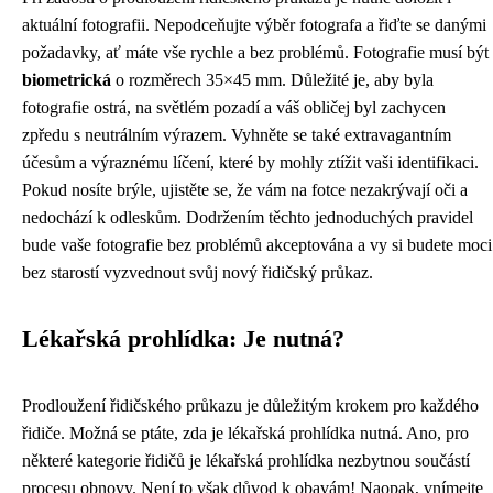
aktuální fotografii. Nepodceňujte výběr fotografa a řiďte se danými
požadavky, ať máte vše rychle a bez problémů. Fotografie musí být
biometrická
o rozměrech 35×45 mm. Důležité je, aby byla
fotografie ostrá, na světlém pozadí a váš obličej byl zachycen
zpředu s neutrálním výrazem. Vyhněte se také extravagantním
účesům a výraznému líčení, které by mohly ztížit vaši identifikaci.
Pokud nosíte brýle, ujistěte se, že vám na fotce nezakrývají oči a
nedochází k odleskům. Dodržením těchto jednoduchých pravidel
bude vaše fotografie bez problémů akceptována a vy si budete moci
bez starostí vyzvednout svůj nový řidičský průkaz.
Lékařská prohlídka: Je nutná?
Prodloužení řidičského průkazu je důležitým krokem pro každého
řidiče. Možná se ptáte, zda je lékařská prohlídka nutná. Ano, pro
některé kategorie řidičů je lékařská prohlídka nezbytnou součástí
procesu obnovy. Není to však důvod k obavám! Naopak, vnímejte