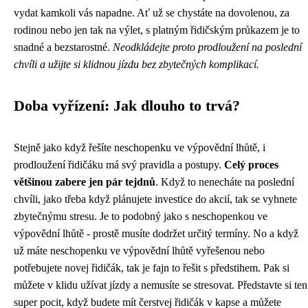
vydat kamkoli vás napadne. Ať už se chystáte na dovolenou, za
rodinou nebo jen tak na výlet, s platným řidičským průkazem je to
snadné a bezstarostné.
Neodkládejte proto prodloužení na poslední
chvíli a užijte si klidnou jízdu bez zbytečných komplikací.
Doba vyřízení: Jak dlouho to trvá?
Stejně jako když řešíte neschopenku ve výpovědní lhůtě, i
prodloužení řidičáku má svý pravidla a postupy.
Celý proces
většinou zabere jen pár tejdnů
. Když to nenecháte na poslední
chvíli, jako třeba když plánujete
investice do akcií
, tak se vyhnete
zbytečnýmu stresu. Je to podobný jako s neschopenkou ve
výpovědní lhůtě - prostě musíte dodržet určitý termíny. No a když
už máte neschopenku ve výpovědní lhůtě vyřešenou nebo
potřebujete novej řidičák, tak je fajn to řešit s předstihem. Pak si
můžete v klidu užívat jízdy a nemusíte se stresovat. Představte si ten
super pocit, když budete mít čerstvej řidičák v kapse a můžete