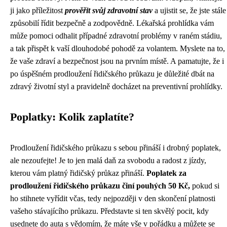
ji jako příležitost
prověřit svůj zdravotní stav
a ujistit se, že jste stále
způsobilí řídit bezpečně a zodpovědně. Lékařská prohlídka vám
může pomoci odhalit případné zdravotní problémy v raném stádiu,
a tak přispět k vaší dlouhodobé pohodě za volantem. Myslete na to,
že vaše zdraví a bezpečnost jsou na prvním místě. A pamatujte, že i
po úspěšném prodloužení řidičského průkazu je důležité dbát na
zdravý životní styl a pravidelně docházet na preventivní prohlídky.
Poplatky: Kolik zaplatíte?
Prodloužení řidičského průkazu s sebou přináší i drobný poplatek,
ale nezoufejte! Je to jen malá daň za svobodu a radost z jízdy,
kterou vám platný řidičský průkaz přináší.
Poplatek za
prodloužení řidičského průkazu činí pouhých 50 Kč,
pokud si
ho stihnete vyřídit včas, tedy nejpozději v den skončení platnosti
vašeho stávajícího průkazu. Představte si ten skvělý pocit, kdy
usednete do auta s vědomím, že máte vše v pořádku a můžete se