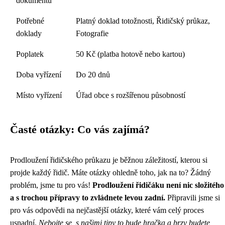
dokumentu
Potřebné
Platný doklad totožnosti, Řidičský průkaz,
doklady
Fotografie
Poplatek
50 Kč (platba hotově nebo kartou)
Doba vyřízení
Do 20 dnů
Místo vyřízení
Úřad obce s rozšířenou působností
Časté otázky: Co vás zajímá?
Prodloužení řidičského průkazu je běžnou záležitostí, kterou si
projde každý řidič. Máte otázky ohledně toho, jak na to? Žádný
problém, jsme tu pro vás!
Prodloužení řidičáku není nic složitého
a s trochou přípravy to zvládnete levou zadní.
Připravili jsme si
pro vás odpovědi na nejčastější otázky, které vám celý proces
usnadní.
Nebojte se, s našimi tipy to bude hračka a brzy budete