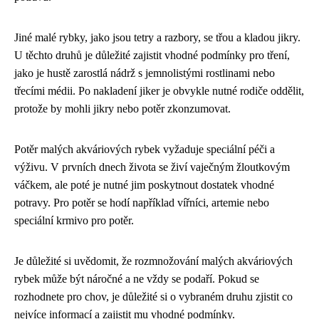
Jiné malé rybky, jako jsou tetry a razbory, se třou a kladou jikry.
U těchto druhů je důležité zajistit vhodné podmínky pro tření,
jako je hustě zarostlá nádrž s jemnolistými rostlinami nebo
třecími médii. Po nakladení jiker je obvykle nutné rodiče oddělit,
protože by mohli jikry nebo potěr zkonzumovat.
Potěr malých akváriových rybek vyžaduje speciální péči a
výživu. V prvních dnech života se živí vaječným žloutkovým
váčkem, ale poté je nutné jim poskytnout dostatek vhodné
potravy. Pro potěr se hodí například vířníci, artemie nebo
speciální krmivo pro potěr.
Je důležité si uvědomit, že rozmnožování malých akváriových
rybek může být náročné a ne vždy se podaří. Pokud se
rozhodnete pro chov, je důležité si o vybraném druhu zjistit co
nejvíce informací a zajistit mu vhodné podmínky.