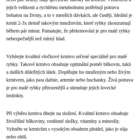
jejich velikosti a rychlému metabolismu potřebují potravu
bohatou na živiny, a to v menších dávkách, ale častěji. Ideální je
krmit 2-3x denně takovým množstvím, které rybky zkonzumují
během pár minut. Pamatujte, že překrmování je pro malé rybky
nebezpečnější než mírný hlad.
Vybírejte kvalitní vločkové krmivo určené speciálně pro malé
rybky. Takové krmivo obsahuje optimální poměr bílkovin, tuků
a dalších důležitých látek. Doplňujte ho mraženým nebo živým
krmivem, jako jsou dafnie, artemie nebo buchanky. Živá potrava
je pro malé rybky přirozenější a stimuluje jejich lovecké
instinkty.
Při výběru krmiva dbejte na složení. Kvalitní krmivo obsahuje
živočišné bílkoviny, rostlinné složky, vitamíny a minerály.
Vyhněte se krmivům s vysokým obsahem plnidel, jako je sója
nebo obilí.