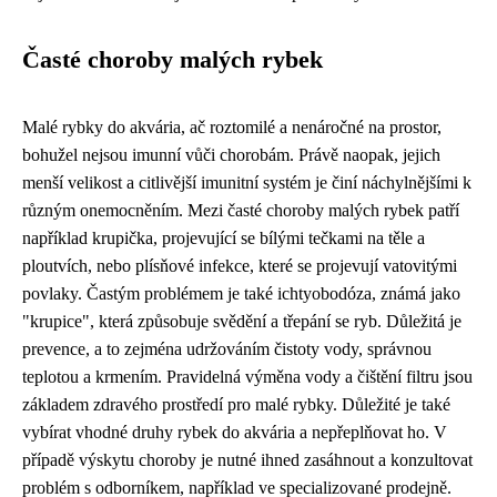
Časté choroby malých rybek
Malé rybky do akvária, ač roztomilé a nenáročné na prostor,
bohužel nejsou imunní vůči chorobám. Právě naopak, jejich
menší velikost a citlivější imunitní systém je činí náchylnějšími k
různým onemocněním. Mezi časté choroby malých rybek patří
například krupička, projevující se bílými tečkami na těle a
ploutvích, nebo plísňové infekce, které se projevují vatovitými
povlaky. Častým problémem je také ichtyobodóza, známá jako
"krupice", která způsobuje svědění a třepání se ryb. Důležitá je
prevence, a to zejména udržováním čistoty vody, správnou
teplotou a krmením. Pravidelná výměna vody a čištění filtru jsou
základem zdravého prostředí pro malé rybky. Důležité je také
vybírat vhodné druhy rybek do akvária a nepřeplňovat ho. V
případě výskytu choroby je nutné ihned zasáhnout a konzultovat
problém s odborníkem, například ve specializované prodejně.