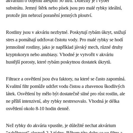
akvárium o objemu alespoň 50 litrů. Důležitý je i výběr
substrátu. Jemný štěrk nebo písek jsou pro malé rybky ideální,
protože jim nehrozí poranění jemných ploutví.
Rostliny jsou v akváriu nezbytné. Poskytují rybám úkryt, snižují
stres a pomáhají udržovat čistotu vody. Pro malé rybky se hodí
jemnolisté rostliny, jako je například jávský mech, různé druhy
kryptokoryn nebo anubiasy. Vhodné je vytvořit v akváriu
hustější porosty, které rybám poskytnou dostatek úkrytů.
Filtrace a osvětlení jsou dva faktory, na které se často zapomíná.
Kvalitní filtr pomůže udržet vodu čistou a zbavenou škodlivých
látek. Osvětlení by mělo být dostatečně silné pro růst rostlin, ale
ne příliš intenzivní, aby rybky nestresovalo. Vhodná je délka
osvětlení okolo 8-10 hodin denně.
Než rybky do akvária vpustíte, je důležité nechat akvárium
"zaběhnout" alespoň 2-3 týdny. Během této doby se ve filtru a