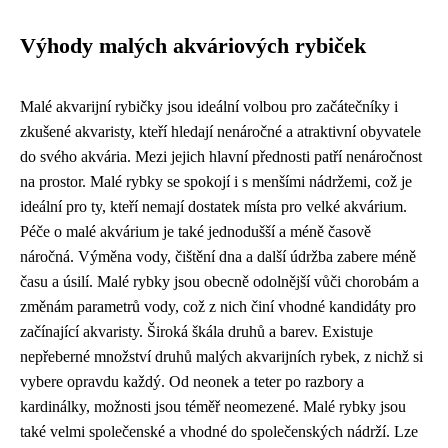
Výhody malých akváriových rybiček
Malé akvarijní rybičky jsou ideální volbou pro začátečníky i
zkušené akvaristy, kteří hledají nenáročné a atraktivní obyvatele
do svého akvária. Mezi jejich hlavní přednosti patří nenáročnost
na prostor. Malé rybky se spokojí i s menšími nádržemi, což je
ideální pro ty, kteří nemají dostatek místa pro velké akvárium.
Péče o malé akvárium je také jednodušší a méně časově
náročná. Výměna vody, čištění dna a další údržba zabere méně
času a úsilí. Malé rybky jsou obecně odolnější vůči chorobám a
změnám parametrů vody, což z nich činí vhodné kandidáty pro
začínající akvaristy. Široká škála druhů a barev. Existuje
nepřeberné množství druhů malých akvarijních rybek, z nichž si
vybere opravdu každý. Od neonek a teter po razbory a
kardinálky, možnosti jsou téměř neomezené. Malé rybky jsou
také velmi společenské a vhodné do společenských nádrží. Lze