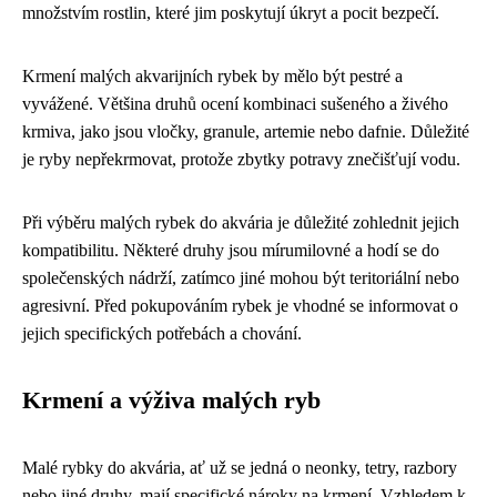
množstvím rostlin, které jim poskytují úkryt a pocit bezpečí.
Krmení malých akvarijních rybek by mělo být pestré a
vyvážené. Většina druhů ocení kombinaci sušeného a živého
krmiva, jako jsou vločky, granule, artemie nebo dafnie. Důležité
je ryby nepřekrmovat, protože zbytky potravy znečišťují vodu.
Při výběru malých rybek do akvária je důležité zohlednit jejich
kompatibilitu. Některé druhy jsou mírumilovné a hodí se do
společenských nádrží, zatímco jiné mohou být teritoriální nebo
agresivní. Před pokupováním rybek je vhodné se informovat o
jejich specifických potřebách a chování.
Krmení a výživa malých ryb
Malé rybky do akvária, ať už se jedná o neonky, tetry, razbory
nebo jiné druhy, mají specifické nároky na krmení. Vzhledem k