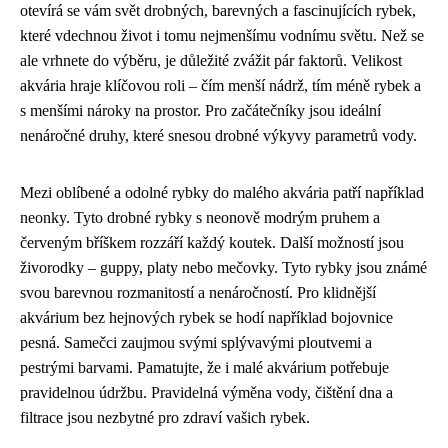
otevírá se vám svět drobných, barevných a fascinujících rybek,
které vdechnou život i tomu nejmenšímu vodnímu světu. Než se
ale vrhnete do výběru, je důležité zvážit pár faktorů. Velikost
akvária hraje klíčovou roli – čím menší nádrž, tím méně rybek a
s menšími nároky na prostor. Pro začátečníky jsou ideální
nenáročné druhy, které snesou drobné výkyvy parametrů vody.
Mezi oblíbené a odolné rybky do malého akvária patří například
neonky. Tyto drobné rybky s neonově modrým pruhem a
červeným bříškem rozzáří každý koutek. Další možností jsou
živorodky – guppy, platy nebo mečovky. Tyto rybky jsou známé
svou barevnou rozmanitostí a nenáročností. Pro klidnější
akvárium bez hejnových rybek se hodí například bojovnice
pesná. Samečci zaujmou svými splývavými ploutvemi a
pestrými barvami. Pamatujte, že i malé akvárium potřebuje
pravidelnou údržbu. Pravidelná výměna vody, čištění dna a
filtrace jsou nezbytné pro zdraví vašich rybek.