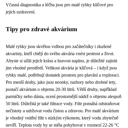
Včasná diagnostika a léčba jsou pro malé rybky klíčové pro
jejich uzdravení.
Tipy pro zdravé akvárium
Malé rybky jsou skvělou volbou pro začátečníky i zkušené
akvaristy, kteří chtějí do svého akvária vnést pestrost a život.
Abyste si užili jejich krásu a hravost naplno, je důležité zajistit
jim vhodné prostředí. Velikost akvária je klíčová – i když jsou
rybky malé, potřebují dostatek prostoru pro plavání a exploraci.
Pro menší druhy, jako jsou neonky, razbory nebo drobné tety,
postačí akvárium o objemu 20-30 litrů. Větší druhy, například
parmičky nebo dánia, ocení prostornější nádrž o objemu alespoň
50 litrů. Důležitá je také filtrace vody. Filtr pomáhá odstraňovat
nečistoty a udržovat vodu čistou a zdravou. Pro malé akvárium
je vhodný vnitřní filtr s nízkým výkonem, který vodu zbytečně
nevíří. Teplota vody by se měla pohybovat v rozmezí 22-26 °C