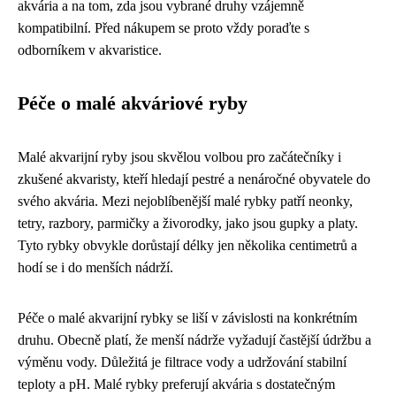
akvária a na tom, zda jsou vybrané druhy vzájemně
kompatibilní. Před nákupem se proto vždy poraďte s
odborníkem v akvaristice.
Péče o malé akváriové ryby
Malé akvarijní ryby jsou skvělou volbou pro začátečníky i
zkušené akvaristy, kteří hledají pestré a nenáročné obyvatele do
svého akvária. Mezi nejoblíbenější malé rybky patří neonky,
tetry, razbory, parmičky a živorodky, jako jsou gupky a platy.
Tyto rybky obvykle dorůstají délky jen několika centimetrů a
hodí se i do menších nádrží.
Péče o malé akvarijní rybky se liší v závislosti na konkrétním
druhu. Obecně platí, že menší nádrže vyžadují častější údržbu a
výměnu vody. Důležitá je filtrace vody a udržování stabilní
teploty a pH. Malé rybky preferují akvária s dostatečným