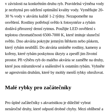
v závislosti na konkrétním druhu ryb. Pravidelná výměna vody
je nezbytná pro udržení optimální kvality vody. Vyměňujte 20-
30 % vody v akváriu každé 1-2 týdny. Nezapomeňte na
osvětlení. Rostliny potřebují světlo k fotosyntéze a rybám
dodává přirozený denní rytmus. Použijte LED osvětlení s
teplotou chromatičnosti 6500-7000 K, které imituje sluneční
světlo. Dno akvária pokryjte jemným štěrkem nebo pískem,
který rybám neublíží. Do akvária umístěte rostliny, kameny a
kořeny, které rybám poskytnou úkryty a zpestří jim životní
prostor. Při výběru ryb do malého akvária se zaměřte na druhy,
které jsou mírumilovné a snášenlivé k ostatním rybám. Vyhněte
se agresivním druhům, které by mohly menší rybky ohrožovat.
Malé rybky pro začátečníky
Pro úplné začátečníky s akvaristikou je důležité vybrat
nenáročné druhy, které odpustí drobné chyby. Mezi oblíbené a