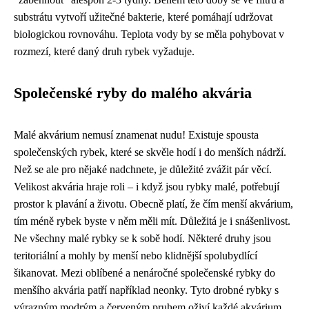
substrátu vytvoří užitečné bakterie, které pomáhají udržovat
biologickou rovnováhu. Teplota vody by se měla pohybovat v
rozmezí, které daný druh rybek vyžaduje.
Společenské ryby do malého akvária
Malé akvárium nemusí znamenat nudu! Existuje spousta
společenských rybek, které se skvěle hodí i do menších nádrží.
Než se ale pro nějaké nadchnete, je důležité zvážit pár věcí.
Velikost akvária hraje roli – i když jsou rybky malé, potřebují
prostor k plavání a životu. Obecně platí, že čím menší akvárium,
tím méně rybek byste v něm měli mít. Důležitá je i snášenlivost.
Ne všechny malé rybky se k sobě hodí. Některé druhy jsou
teritoriální a mohly by menší nebo klidnější spolubydlící
šikanovat. Mezi oblíbené a nenáročné společenské rybky do
menšího akvária patří například neonky. Tyto drobné rybky s
výrazným modrým a červeným pruhem oživí každé akvárium.