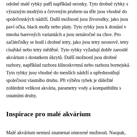
odolné malé rybky patří například neonky. Tyto drobné rybky s
výrazným modrým a červeným pruhem na těle jsou vhodné do
společenských nádrží. Další možností jsou živorodky, jako jsou
paví očka, black molly nebo platy. Tyto rybky jsou k dostání v
mnoha barevných variantách a jsou nenáročné na chov. Pro
začátečníky se hodí i drobné tetry, jako jsou tetry neonové, tetry
císařské nebo tetry měděné. Tyto rybky vyžadují dobře zarostlé
akvárium s dostatkem úkrytů. Další možností jsou drobné
razbory, například razbora klínoskvrnná nebo razbora bornejská.
Tyto rybky jsou vhodné do menších nádrží a upřednostňují
společnost vlastního druhu. Při výběru rybek je důležité
zohlednit velikost akvária, parametry vody a kompatibilitu s
ostatními druhy.
Inspirace pro malé akvárium
Malé akvárium nemusí znamenat omezené možnosti. Naopak,