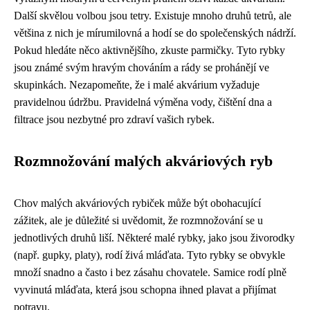
Další skvělou volbou jsou tetry. Existuje mnoho druhů tetrů, ale
většina z nich je mírumilovná a hodí se do společenských nádrží.
Pokud hledáte něco aktivnějšího, zkuste parmičky. Tyto rybky
jsou známé svým hravým chováním a rády se prohánějí ve
skupinkách. Nezapomeňte, že i malé akvárium vyžaduje
pravidelnou údržbu. Pravidelná výměna vody, čištění dna a
filtrace jsou nezbytné pro zdraví vašich rybek.
Rozmnožování malých akváriových ryb
Chov malých akváriových rybiček může být obohacující
zážitek, ale je důležité si uvědomit, že rozmnožování se u
jednotlivých druhů liší. Některé malé rybky, jako jsou živorodky
(např. gupky, platy), rodí živá mláďata. Tyto rybky se obvykle
množí snadno a často i bez zásahu chovatele. Samice rodí plně
vyvinutá mláďata, která jsou schopna ihned plavat a přijímat
potravu.