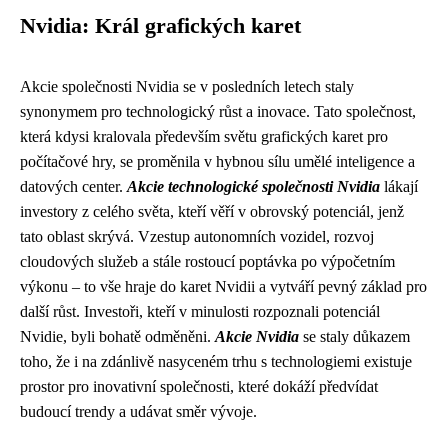
Nvidia: Král grafických karet
Akcie společnosti Nvidia se v posledních letech staly
synonymem pro technologický růst a inovace. Tato společnost,
která kdysi kralovala především světu grafických karet pro
počítačové hry, se proměnila v hybnou sílu umělé inteligence a
datových center.
Akcie technologické společnosti Nvidia
lákají
investory z celého světa, kteří věří v obrovský potenciál, jenž
tato oblast skrývá. Vzestup autonomních vozidel, rozvoj
cloudových služeb a stále rostoucí poptávka po výpočetním
výkonu – to vše hraje do karet Nvidii a vytváří pevný základ pro
další růst. Investoři, kteří v minulosti rozpoznali potenciál
Nvidie, byli bohatě odměněni.
Akcie Nvidia
se staly důkazem
toho, že i na zdánlivě nasyceném trhu s technologiemi existuje
prostor pro inovativní společnosti, které dokáží předvídat
budoucí trendy a udávat směr vývoje.