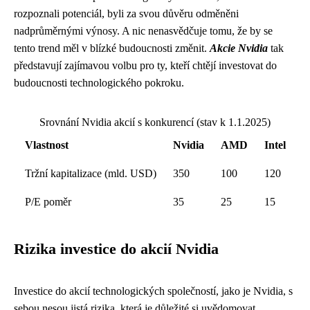
rozpoznali potenciál, byli za svou důvěru odměněni
nadprůměrnými výnosy. A nic nenasvědčuje tomu, že by se
tento trend měl v blízké budoucnosti změnit.
Akcie Nvidia
tak
představují zajímavou volbu pro ty, kteří chtějí investovat do
budoucnosti technologického pokroku.
Srovnání Nvidia akcií s konkurencí (stav k 1.1.2025)
Vlastnost
Nvidia
AMD
Intel
Tržní kapitalizace (mld. USD)
350
100
120
P/E poměr
35
25
15
Rizika investice do akcií Nvidia
Investice do akcií technologických společností, jako je Nvidia, s
sebou nesou jistá rizika, která je důležité si uvědomovat.