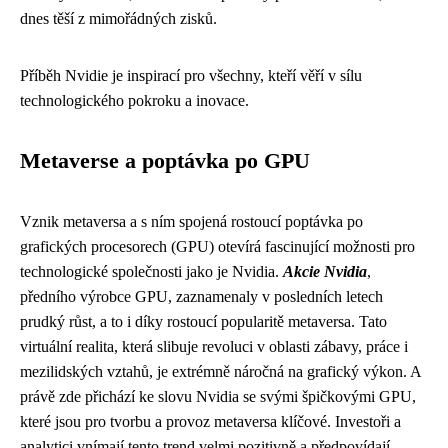
dnes těší z mimořádných zisků.
Příběh Nvidie je inspirací pro všechny, kteří věří v sílu
technologického pokroku a inovace.
Metaverse a poptávka po GPU
Vznik metaversa a s ním spojená rostoucí poptávka po
grafických procesorech (GPU) otevírá fascinující možnosti pro
technologické společnosti jako je Nvidia.
Akcie Nvidia
,
předního výrobce GPU, zaznamenaly v posledních letech
prudký růst, a to i díky rostoucí popularitě metaversa. Tato
virtuální realita, která slibuje revoluci v oblasti zábavy, práce i
mezilidských vztahů, je extrémně náročná na grafický výkon. A
právě zde přichází ke slovu Nvidia se svými špičkovými GPU,
které jsou pro tvorbu a provoz metaversa klíčové. Investoři a
analytici vnímají tento trend velmi pozitivně a předpovídají