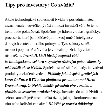
Tipy pro investory: Co zvážit?
Akcie technologické společnosti Nvidia v posledních letech
zaznamenaly neuvěřitelný růst a mnozí investoři věří, že tento
trend bude pokračovat. Společnost je lídrem v oblasti grafických
procesorů, které jsou klíčové pro rozvoj umělé inteligence,
datových center a herního průmyslu. Tyto sektory se těší
rostoucí popularitě a Nvidia je v ideální pozici, aby z tohoto
růstu těžila.
Investoři, kteří hledají expozici vůči
technologickému sektoru s vysokým růstovým potenciálem, by
měli zvážit akcie Nvidia.
Společnost má silné základy, inovativní
produkty a zkušené vedení.
Příklady jako úspěch grafických
karet GeForce RTX nebo platforma pro autonomní řízení
Drive ukazují, že Nvidia dokáže přeměnit vize v realitu a
přinášet investorům atraktivní zisky.
Investice do akcií Nvidia s
sebou samozřejmě nese i určitá rizika, jako je konkurence na
trhu nebo kolísání cen akcií.
Důležité je provést důkladný