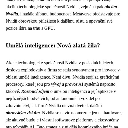
akciím technologické společnosti Nvidia, zejména pak
akciím
Nvidia
, i nadále slibnou budoucnost. Metaverse představuje pro
Nvidii obrovskou příležitost k dalšímu růstu a upevnění své
pozice lídra na trhu s GPU.
Umělá inteligence: Nová zlatá žíla?
Akcie technologické společnosti Nvidia v posledních letech
doslova explodovaly a firma se stala synonymem pro inovace v
oblasti umělé inteligence. Není divu, Nvidia stojí za grafickými
procesory, které jsou pro
vývoj a provoz
AI systémů naprosto
klíčové.
Rostoucí zájem
o umělou inteligenci a její aplikace v
nejrůznějších odvětvích, od autonomních vozidel po
zdravotnictví, tak firmě Nvidia otevírá dveře k dalším
obrovským ziskům
. Nvidia se navíc neomezuje jen na hardware,
ale aktivně buduje i vlastní softwarové platformy a ekosystémy
pro vývojáře AI. Tato strategie z ní dělá komplexního hráče na