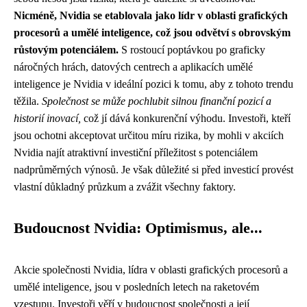
Nicméně, Nvidia se etablovala jako lídr v oblasti grafických
procesorů a umělé inteligence, což jsou odvětví s obrovským
růstovým potenciálem.
S rostoucí poptávkou po graficky
náročných hrách, datových centrech a aplikacích umělé
inteligence je Nvidia v ideální pozici k tomu, aby z tohoto trendu
těžila.
Společnost se může pochlubit silnou finanční pozicí a
historií inovací,
což jí dává konkurenční výhodu. Investoři, kteří
jsou ochotni akceptovat určitou míru rizika, by mohli v akciích
Nvidia najít atraktivní investiční příležitost s potenciálem
nadprůměrných výnosů. Je však důležité si před investicí provést
vlastní důkladný průzkum a zvážit všechny faktory.
Budoucnost Nvidia: Optimismus, ale...
Akcie společnosti Nvidia, lídra v oblasti grafických procesorů a
umělé inteligence, jsou v posledních letech na raketovém
vzestupu. Investoři věří v budoucnost společnosti a její