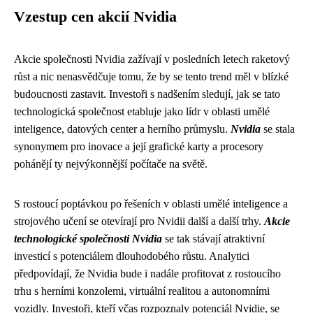
Vzestup cen akcií Nvidia
Akcie společnosti Nvidia zažívají v posledních letech raketový
růst a nic nenasvědčuje tomu, že by se tento trend měl v blízké
budoucnosti zastavit. Investoři s nadšením sledují, jak se tato
technologická společnost etabluje jako lídr v oblasti umělé
inteligence, datových center a herního průmyslu.
Nvidia
se stala
synonymem pro inovace a její grafické karty a procesory
pohánějí ty nejvýkonnější počítače na světě.
S rostoucí poptávkou po řešeních v oblasti umělé inteligence a
strojového učení se otevírají pro Nvidii další a další trhy.
Akcie
technologické společnosti Nvidia
se tak stávají atraktivní
investicí s potenciálem dlouhodobého růstu. Analytici
předpovídají, že Nvidia bude i nadále profitovat z rostoucího
trhu s herními konzolemi, virtuální realitou a autonomními
vozidly. Investoři, kteří včas rozpoznaly potenciál Nvidie, se