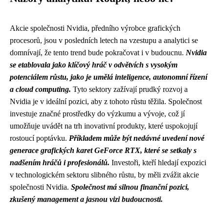
Akcie společnosti Nvidia, předního výrobce grafických
procesorů, jsou v posledních letech na vzestupu a analytici se
domnívají, že tento trend bude pokračovat i v budoucnu.
Nvidia
se etablovala jako klíčový hráč v odvětvích s vysokým
potenciálem růstu, jako je umělá inteligence, autonomní řízení
a cloud computing.
Tyto sektory zažívají prudký rozvoj a
Nvidia je v ideální pozici, aby z tohoto růstu těžila. Společnost
investuje značné prostředky do výzkumu a vývoje, což jí
umožňuje uvádět na trh inovativní produkty, které uspokojují
rostoucí poptávku.
Příkladem může být nedávné uvedení nové
generace grafických karet GeForce RTX, které se setkaly s
nadšením hráčů i profesionálů.
Investoři, kteří hledají expozici
v technologickém sektoru slibného růstu, by měli zvážit akcie
společnosti Nvidia.
Společnost má silnou finanční pozici,
zkušený management a jasnou vizi budoucnosti.