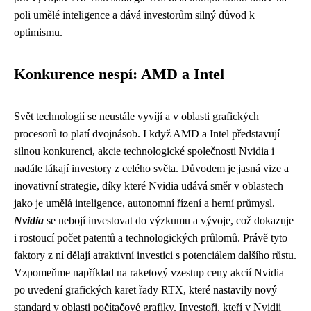
poli umělé inteligence a dává investorům silný důvod k
optimismu.
Konkurence nespí: AMD a Intel
Svět technologií se neustále vyvíjí a v oblasti grafických
procesorů to platí dvojnásob. I když AMD a Intel představují
silnou konkurenci, akcie technologické společnosti Nvidia i
nadále lákají investory z celého světa. Důvodem je jasná vize a
inovativní strategie, díky které Nvidia udává směr v oblastech
jako je umělá inteligence, autonomní řízení a herní průmysl.
Nvidia
se nebojí investovat do výzkumu a vývoje, což dokazuje
i rostoucí počet patentů a technologických průlomů. Právě tyto
faktory z ní dělají atraktivní investici s potenciálem dalšího růstu.
Vzpomeňme například na raketový vzestup ceny akcií Nvidia
po uvedení grafických karet řady RTX, které nastavily nový
standard v oblasti počítačové grafiky. Investoři, kteří v Nvidii