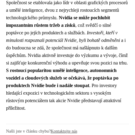
Společnost se etablovala jako lídr v oblasti grafických procesorů
a umělé inteligence, dvou z nejrychleji rostoucích segmentů
technologického průmyslu.
Nvidia se může pochlubit
impozantním růstem tržeb a zisků
, což svědčí o silné
poptávce po jejích produktech a službách.
Investoři, kteří v
minulosti rozpoznali potenciál Nvidie, byli bohatě odměněni
a i
do budoucna se zdá, že společnost má našlápnuto k dalším
úspěchům. Nvidia aktivně investuje do výzkumu a vývoje, čímž
si zajišťuje konkurenční výhodu a upevňuje svou pozici na trhu.
S rostoucí popularitou umělé inteligence, autonomních
vozidel a cloudových služeb se očekává, že poptávka po
produktech Nvidie bude i nadále stoupat
. Pro investory
hledající expozici v technologickém sektoru s vysokým
růstovým potenciálem tak akcie Nvidie představují atraktivní
příležitost.
Našli jste v článku chybu?
Kontaktujte nás