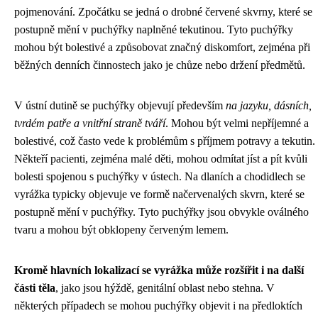
pojmenování. Zpočátku se jedná o drobné červené skvrny, které se
postupně mění v puchýřky naplněné tekutinou. Tyto puchýřky
mohou být bolestivé a způsobovat značný diskomfort, zejména při
běžných denních činnostech jako je chůze nebo držení předmětů.
V ústní dutině se puchýřky objevují především
na jazyku, dásních,
tvrdém patře a vnitřní straně tváří
. Mohou být velmi nepříjemné a
bolestivé, což často vede k problémům s příjmem potravy a tekutin.
Někteří pacienti, zejména malé děti, mohou odmítat jíst a pít kvůli
bolesti spojenou s puchýřky v ústech. Na dlaních a chodidlech se
vyrážka typicky objevuje ve formě načervenalých skvrn, které se
postupně mění v puchýřky. Tyto puchýřky jsou obvykle oválného
tvaru a mohou být obklopeny červeným lemem.
Kromě hlavních lokalizací se vyrážka může rozšířit i na další
části těla
, jako jsou hýždě, genitální oblast nebo stehna. V
některých případech se mohou puchýřky objevit i na předloktích