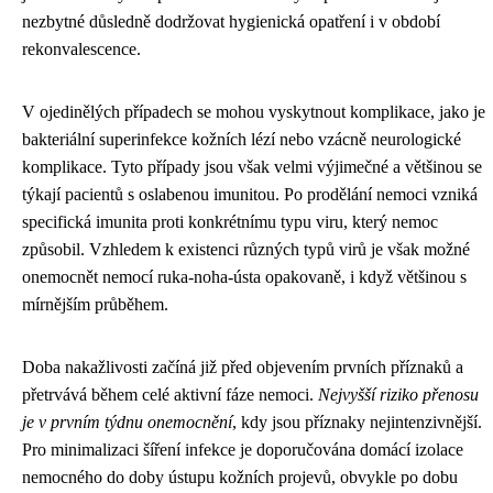
nezbytné důsledně dodržovat hygienická opatření i v období
rekonvalescence.
V ojedinělých případech se mohou vyskytnout komplikace, jako je
bakteriální superinfekce kožních lézí nebo vzácně neurologické
komplikace. Tyto případy jsou však velmi výjimečné a většinou se
týkají pacientů s oslabenou imunitou. Po prodělání nemoci vzniká
specifická imunita proti konkrétnímu typu viru, který nemoc
způsobil. Vzhledem k existenci různých typů virů je však možné
onemocnět nemocí ruka-noha-ústa opakovaně, i když většinou s
mírnějším průběhem.
Doba nakažlivosti začíná již před objevením prvních příznaků a
přetrvává během celé aktivní fáze nemoci.
Nejvyšší riziko přenosu
je v prvním týdnu onemocnění
, kdy jsou příznaky nejintenzivnější.
Pro minimalizaci šíření infekce je doporučována domácí izolace
nemocného do doby ústupu kožních projevů, obvykle po dobu