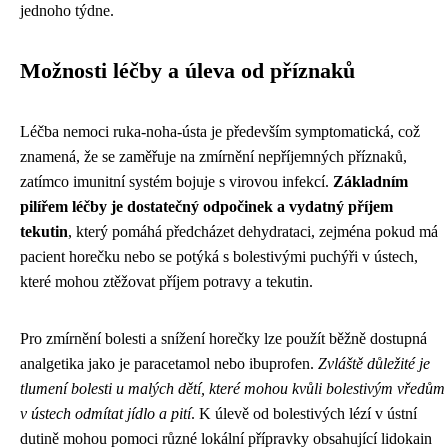
jednoho týdne.
Možnosti léčby a úleva od příznaků
Léčba nemoci ruka-noha-ústa je především symptomatická, což
znamená, že se zaměřuje na zmírnění nepříjemných příznaků,
zatímco imunitní systém bojuje s virovou infekcí.
Základním
pilířem léčby je dostatečný odpočinek a vydatný příjem
tekutin
, který pomáhá předcházet dehydrataci, zejména pokud má
pacient horečku nebo se potýká s bolestivými puchýři v ústech,
které mohou ztěžovat příjem potravy a tekutin.
Pro zmírnění bolesti a snížení horečky lze použít běžně dostupná
analgetika jako je paracetamol nebo ibuprofen.
Zvláště důležité je
tlumení bolesti u malých dětí, které mohou kvůli bolestivým vředům
v ústech odmítat jídlo a pití
. K úlevě od bolestivých lézí v ústní
dutině mohou pomoci různé lokální přípravky obsahující lidokain