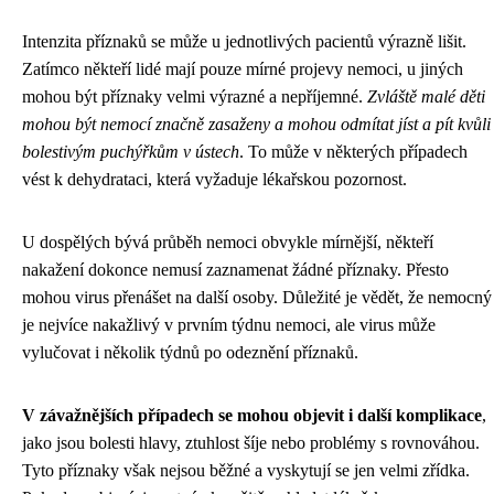
Intenzita příznaků se může u jednotlivých pacientů výrazně lišit.
Zatímco někteří lidé mají pouze mírné projevy nemoci, u jiných
mohou být příznaky velmi výrazné a nepříjemné.
Zvláště malé děti
mohou být nemocí značně zasaženy a mohou odmítat jíst a pít kvůli
bolestivým puchýřkům v ústech
. To může v některých případech
vést k dehydrataci, která vyžaduje lékařskou pozornost.
U dospělých bývá průběh nemoci obvykle mírnější, někteří
nakažení dokonce nemusí zaznamenat žádné příznaky. Přesto
mohou virus přenášet na další osoby. Důležité je vědět, že nemocný
je nejvíce nakažlivý v prvním týdnu nemoci, ale virus může
vylučovat i několik týdnů po odeznění příznaků.
V závažnějších případech se mohou objevit i další komplikace
,
jako jsou bolesti hlavy, ztuhlost šíje nebo problémy s rovnováhou.
Tyto příznaky však nejsou běžné a vyskytují se jen velmi zřídka.