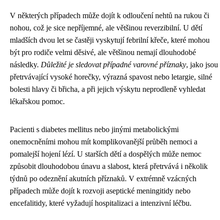
V některých případech může dojít k odloučení nehtů na rukou či
nohou, což je sice nepříjemné, ale většinou reverzibilní. U dětí
mladších dvou let se častěji vyskytují febrilní křeče, které mohou
být pro rodiče velmi děsivé, ale většinou nemají dlouhodobé
následky.
Důležité je sledovat případné varovné příznaky
, jako jsou
přetrvávající vysoké horečky, výrazná spavost nebo letargie, silné
bolesti hlavy či břicha, a při jejich výskytu neprodleně vyhledat
lékařskou pomoc.
Pacienti s diabetes mellitus nebo jinými metabolickými
onemocněními mohou mít komplikovanější průběh nemoci a
pomalejší hojení lézí. U starších dětí a dospělých může nemoc
způsobit dlouhodobou únavu a slabost, která přetrvává i několik
týdnů po odeznění akutních příznaků. V extrémně vzácných
případech může dojít k rozvoji aseptické meningitidy nebo
encefalitidy, které vyžadují hospitalizaci a intenzivní léčbu.