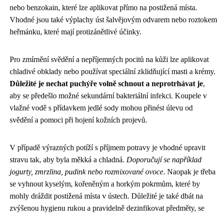
nebo benzokain, které lze aplikovat přímo na postižená místa.
Vhodné jsou také výplachy úst šalvějovým odvarem nebo roztokem
heřmánku, které mají protizánětlivé účinky.
Pro zmírnění svědění a nepříjemných pocitů na kůži lze aplikovat
chladivé obklady nebo používat speciální zklidňující masti a krémy.
Důležité je nechat puchýře volně schnout a neprotrhávat je
,
aby se předešlo možné sekundární bakteriální infekci. Koupele v
vlažné vodě s přídavkem jedlé sody mohou přinést úlevu od
svědění a pomoci při hojení kožních projevů.
V případě výrazných potíží s příjmem potravy je vhodné upravit
stravu tak, aby byla měkká a chladná.
Doporučují se například
jogurty, zmrzlina, pudink nebo rozmixované ovoce
. Naopak je třeba
se vyhnout kyselým, kořeněným a horkým pokrmům, které by
mohly dráždit postižená místa v ústech. Důležité je také dbát na
zvýšenou hygienu rukou a pravidelně dezinfikovat předměty, se