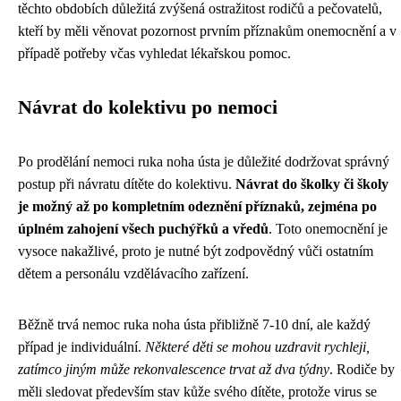
těchto obdobích důležitá zvýšená ostražitost rodičů a pečovatelů,
kteří by měli věnovat pozornost prvním příznakům onemocnění a v
případě potřeby včas vyhledat lékařskou pomoc.
Návrat do kolektivu po nemoci
Po prodělání nemoci ruka noha ústa je důležité dodržovat správný
postup při návratu dítěte do kolektivu.
Návrat do školky či školy
je možný až po kompletním odeznění příznaků, zejména po
úplném zahojení všech puchýřků a vředů
. Toto onemocnění je
vysoce nakažlivé, proto je nutné být zodpovědný vůči ostatním
dětem a personálu vzdělávacího zařízení.
Běžně trvá nemoc ruka noha ústa přibližně 7-10 dní, ale každý
případ je individuální.
Některé děti se mohou uzdravit rychleji,
zatímco jiným může rekonvalescence trvat až dva týdny
. Rodiče by
měli sledovat především stav kůže svého dítěte, protože virus se