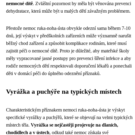
nemocné dítě
. Zvláštní pozornost by měla být věnována prevenci
dehydratace, která může být u malých dětí závažným problémem.
Přestože nemoc ruka-noha-ústa obvykle odezní sama během 7-10
dnů, její výskyt v předškolních zařízeních může významně narušit
běžný chod zařízení a způsobit komplikace rodinám, které musí
zajistit péči o nemocné dítě. Proto je důležité, aby mateřské školy
měly vypracované jasné postupy pro prevenci šíření infekce a aby
rodiče nemocných dětí respektovali doporučení lékařů a ponechali
děti v domácí péči do úplného odeznění příznaků.
Vyrážka a puchýře na typických místech
Charakteristickým příznakem nemoci ruka-noha-ústa je výskyt
specifické vyrážky a puchýřů, které se objevují na velmi typických
místech těla.
Vyrážka se nejčastěji projevuje na dlaních,
chodidlech a v ústech
, odkud také nemoc získala své