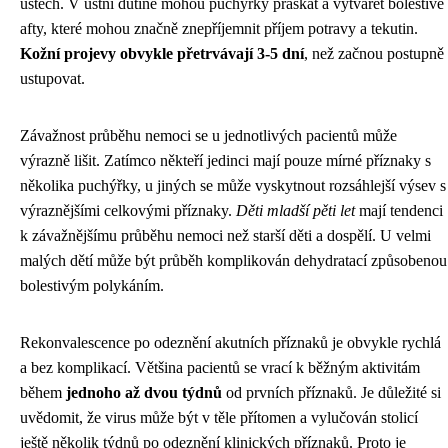
ústech. V ústní dutině mohou puchýřky praskat a vytvářet bolestivé
afty, které mohou značně znepříjemnit příjem potravy a tekutin.
Kožní projevy obvykle přetrvávají 3-5 dní
, než začnou postupně
ustupovat.
Závažnost průběhu nemoci se u jednotlivých pacientů může
výrazně lišit. Zatímco někteří jedinci mají pouze mírné příznaky s
několika puchýřky, u jiných se může vyskytnout rozsáhlejší výsev s
výraznějšími celkovými příznaky.
Děti mladší pěti let
mají tendenci
k závažnějšímu průběhu nemoci než starší děti a dospělí. U velmi
malých dětí může být průběh komplikován dehydratací způsobenou
bolestivým polykáním.
Rekonvalescence po odeznění akutních příznaků je obvykle rychlá
a bez komplikací. Většina pacientů se vrací k běžným aktivitám
během
jednoho až dvou týdnů
od prvních příznaků. Je důležité si
uvědomit, že virus může být v těle přítomen a vylučován stolicí
ještě několik týdnů po odeznění klinických příznaků. Proto je