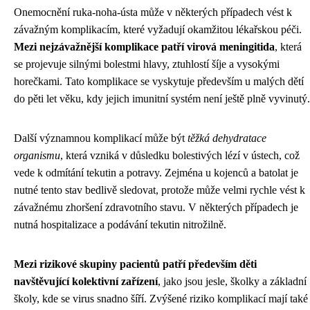
Onemocnění ruka-noha-ústa může v některých případech vést k
závažným komplikacím, které vyžadují okamžitou lékařskou péči.
Mezi nejzávažnější komplikace patří virová meningitida
, která
se projevuje silnými bolestmi hlavy, ztuhlostí šíje a vysokými
horečkami. Tato komplikace se vyskytuje především u malých dětí
do pěti let věku, kdy jejich imunitní systém není ještě plně vyvinutý.
Další významnou komplikací může být
těžká dehydratace
organismu
, která vzniká v důsledku bolestivých lézí v ústech, což
vede k odmítání tekutin a potravy. Zejména u kojenců a batolat je
nutné tento stav bedlivě sledovat, protože může velmi rychle vést k
závažnému zhoršení zdravotního stavu. V některých případech je
nutná hospitalizace a podávání tekutin nitrožilně.
Mezi rizikové skupiny pacientů patří především děti
navštěvující kolektivní zařízení
, jako jsou jesle, školky a základní
školy, kde se virus snadno šíří. Zvýšené riziko komplikací mají také