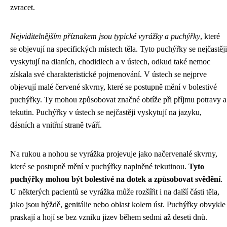
zvracet.
Nejviditelnějším příznakem jsou typické vyrážky a puchýřky
, které
se objevují na specifických místech těla. Tyto puchýřky se nejčastěji
vyskytují na dlaních, chodidlech a v ústech, odkud také nemoc
získala své charakteristické pojmenování. V ústech se nejprve
objevují malé červené skvrny, které se postupně mění v bolestivé
puchýřky. Ty mohou způsobovat značné obtíže při příjmu potravy a
tekutin. Puchýřky v ústech se nejčastěji vyskytují na jazyku,
dásních a vnitřní straně tváří.
Na rukou a nohou se vyrážka projevuje jako načervenalé skvrny,
které se postupně mění v puchýřky naplněné tekutinou.
Tyto
puchýřky mohou být bolestivé na dotek a způsobovat svědění
.
U některých pacientů se vyrážka může rozšířit i na další části těla,
jako jsou hýždě, genitálie nebo oblast kolem úst. Puchýřky obvykle
praskají a hojí se bez vzniku jizev během sedmi až deseti dnů.