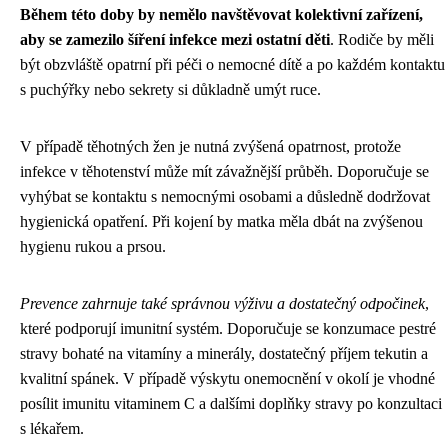
Během této doby by nemělo navštěvovat kolektivní zařízení,
aby se zamezilo šíření infekce mezi ostatní děti
. Rodiče by měli
být obzvláště opatrní při péči o nemocné dítě a po každém kontaktu
s puchýřky nebo sekrety si důkladně umýt ruce.
V případě těhotných žen je nutná zvýšená opatrnost, protože
infekce v těhotenství může mít závažnější průběh. Doporučuje se
vyhýbat se kontaktu s nemocnými osobami a důsledně dodržovat
hygienická opatření. Při kojení by matka měla dbát na zvýšenou
hygienu rukou a prsou.
Prevence zahrnuje také správnou výživu a dostatečný odpočinek
,
které podporují imunitní systém. Doporučuje se konzumace pestré
stravy bohaté na vitamíny a minerály, dostatečný příjem tekutin a
kvalitní spánek. V případě výskytu onemocnění v okolí je vhodné
posílit imunitu vitaminem C a dalšími doplňky stravy po konzultaci
s lékařem.