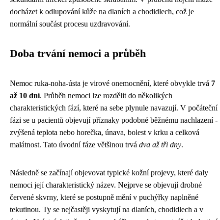
docházet k odlupování kůže na dlaních a chodidlech, což je
normální součást procesu uzdravování.
Doba trvání nemoci a průběh
Nemoc ruka-noha-ústa je virové onemocnění, které obvykle trvá
7
až 10 dní
. Průběh nemoci lze rozdělit do několikých
charakteristických fází, které na sebe plynule navazují. V počáteční
fázi se u pacientů objevují příznaky podobné běžnému nachlazení -
zvýšená teplota nebo horečka, únava, bolest v krku a celková
malátnost. Tato úvodní fáze většinou trvá
dva až tři dny
.
Následně se začínají objevovat typické kožní projevy, které daly
nemoci její charakteristický název. Nejprve se objevují drobné
červené skvrny, které se postupně mění v puchýřky naplněné
tekutinou. Ty se nejčastěji vyskytují na dlaních, chodidlech a v