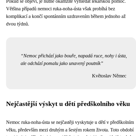
Pokud se objeví, je nutné okamžitě vyhledat lékařskou pomoc.
Většina případů nemoci ruka-noha-ústa však probíhá bez
komplikací a končí spontánním uzdravením během jednoho až
dvou týdnů.
Nemoc přichází jako bouře, napadá ruce, nohy i ústa,
ale odchází pomalu jako unavený poutník
Květoslav Němec
Nejčastější výskyt u dětí předškolního věku
Nemoc ruka-noha-ústa se nejčastěji vyskytuje u dětí v předškolním
věku, především mezi druhým a šestým rokem života. Toto období