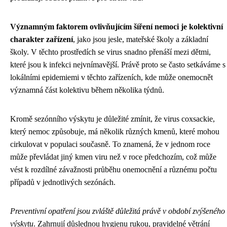
Významným faktorem ovlivňujícím šíření nemoci je kolektivní
charakter zařízení
, jako jsou jesle, mateřské školy a základní
školy. V těchto prostředích se virus snadno přenáší mezi dětmi,
které jsou k infekci nejvnímavější. Právě proto se často setkáváme s
lokálními epidemiemi v těchto zařízeních, kde může onemocnět
významná část kolektivu během několika týdnů.
Kromě sezónního výskytu je důležité zmínit, že virus coxsackie,
který nemoc způsobuje, má několik různých kmenů, které mohou
cirkulovat v populaci současně. To znamená, že v jednom roce
může převládat jiný kmen viru než v roce předchozím, což může
vést k rozdílné závažnosti průběhu onemocnění a různému počtu
případů v jednotlivých sezónách.
Preventivní opatření jsou zvláště důležitá právě v období zvýšeného
výskytu
. Zahrnují důslednou hygienu rukou, pravidelné větrání