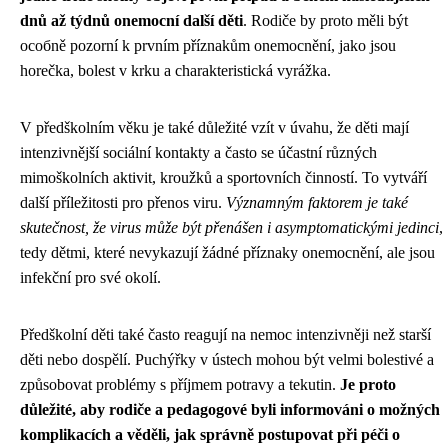
dnů až týdnů onemocní další děti
. Rodiče by proto měli být
особně pozorní k prvním příznakům onemocnění, jako jsou
horečka, bolest v krku a charakteristická vyrážka.
V předškolním věku je také důležité vzít v úvahu, že děti mají
intenzivnější sociální kontakty a často se účastní různých
mimoškolních aktivit, kroužků a sportovních činností. To vytváří
další příležitosti pro přenos viru.
Významným faktorem je také
skutečnost, že virus může být přenášen i asymptomatickými jedinci
,
tedy dětmi, které nevykazují žádné příznaky onemocnění, ale jsou
infekční pro své okolí.
Předškolní děti také často reagují na nemoc intenzivněji než starší
děti nebo dospělí. Puchýřky v ústech mohou být velmi bolestivé a
způsobovat problémy s příjmem potravy a tekutin.
Je proto
důležité, aby rodiče a pedagogové byli informováni o možných
komplikacích a věděli, jak správně postupovat při péči o