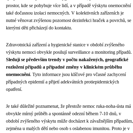
prostor, kde se pohybuje více lidí, a v případě výskytu onemocnění
také dočasnou izolaci nemocných. V kolektivních zařízeních je
nutné věnovat zvýšenou pozornost dezinfekci hraček a povrchů, se
kterými děti přicházejí do kontaktu.
Zdravotnická zařízení a hygienické stanice v období zvýšeného
výskytu nemoci obvykle posilují surveillance a monitoring případů.
Sledují se především trendy v počtu nakažených, geografické
rozložení případů a případné změny v klinickém průběhu
onemocnění
. Tyto informace jsou klíčové pro včasné zachycení
případných epidemií a přijetí adekvátních protiepidemických
opatření.
Je také důležité poznamenat, že přestože nemoc ruka-noha-ústa má
obvykle mírný průběh a spontánně odezní během 7-10 dnů, v
období zvýšeného výskytu může docházet k závažnějším případům,
zejména u malých dětí nebo osob s oslabenou imunitou. Proto je v