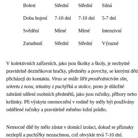
Bolest
Střední
Střední
Silná
Doba hojení
7-10 dní
7-10 dní
5-7 dní
Svědění
Mírné
Mírné
Intenzivní
Zarudnutí
Střední
Střední
Výrazné
V kolektivních zařízeních, jako jsou školky a školy, je nezbytné
pravidelně dezinfikovat hračky, předměty a povrchy, se kterými děti
přicházejí do kontaktu.
Virus se může šířit prostřednictvím slin,
sekretu z nosu, tekutiny z puchýřků a stolice
, proto je důležité
zabránit sdílení osobních předmětů, jako jsou ručníky, příbory nebo
kelímky. Při výskytu onemocnění v rodině by měly být používány
oddělené ručníky a pravidelně měněno ložní prádlo.
Nemocné dítě by mělo zůstat v domácí izolaci, dokud se příznaky
nezlepší a puchýřky nezaschnou, což obvykle trvá 7-10 dní.