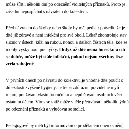
může šířit i několik dní po odeznění viditelných příznaků. Proto je
zásadní nepospíchat s návratem do kolektivu.
Před návratem do školky nebo školy by měl pediatr potvrdit, že je
dítě již zdravé a není infekční pro své okolí. Lékař zkontroluje stav
sliznic v ústech, kůži na rukou, nohou a dalších částech těla, kde se
mohly vyskytnout puchýřky.
I když už dítě nemá horečku a cítí
se dobře, může být stále infekční, pokud nejsou všechny léze
zcela zahojené
.
V prvních dnech po návratu do kolektivu je vhodné dítě poučit o
důležitosti zvýšené hygieny. Je třeba zdůraznit pravidelné mytí
rukou, používání vlastního ručníku a nepůjčování osobních věcí
ostatním dětem. Virus se totiž může v těle přetrvávat i několik týdnů
po odeznění příznaků a vylučovat se stolicí.
Pedagogové by měli být informováni o prodělaném onemocnění,