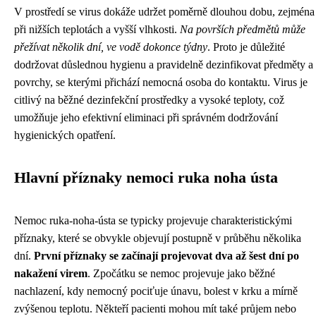
V prostředí se virus dokáže udržet poměrně dlouhou dobu, zejména
při nižších teplotách a vyšší vlhkosti.
Na površích předmětů může
přežívat několik dní, ve vodě dokonce týdny
. Proto je důležité
dodržovat důslednou hygienu a pravidelně dezinfikovat předměty a
povrchy, se kterými přichází nemocná osoba do kontaktu. Virus je
citlivý na běžné dezinfekční prostředky a vysoké teploty, což
umožňuje jeho efektivní eliminaci při správném dodržování
hygienických opatření.
Hlavní příznaky nemoci ruka noha ústa
Nemoc ruka-noha-ústa se typicky projevuje charakteristickými
příznaky, které se obvykle objevují postupně v průběhu několika
dní.
První příznaky se začínají projevovat dva až šest dní po
nakažení virem
. Zpočátku se nemoc projevuje jako běžné
nachlazení, kdy nemocný pociťuje únavu, bolest v krku a mírně
zvýšenou teplotu. Někteří pacienti mohou mít také průjem nebo