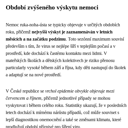
Období zvýšeného výskytu nemoci
Nemoc ruka-noha-ústa se typicky objevuje v určitých obdobích
roku, přičemž
nejvyšší výskyt je zaznamenáván v letních
měsících a na začátku podzimu
. Toto sezónní maximum souvisí
především s tím, že virus se nejlépe šíří v teplejším počasí a v
prostředí, kde dochází k častému kontaktu mezi lidmi. V
mateřských školách a dětských kolektivech je riziko přenosu
particularly vysoké během září a října, kdy děti nastupují do školek
a adaptují se na nové prostředí.
V České republice se
vrchol epidemie obvykle objevuje mezi
červencem a říjnem
, přičemž jednotlivé případy se mohou
vyskytovat i během celého roku. Statistiky ukazují, že v posledních
letech dochází k mírnému nárůstu případů, což může souviset s
lepší diagnostikou onemocnění a také se změnami klimatu, které
prodlužují období příznivé pro šíření viru.