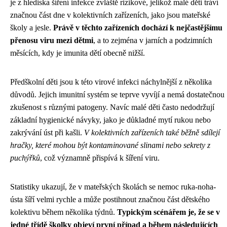
je z hlediska šíření infekce zvláště rizikové, jelikož malé děti tráví
značnou část dne v kolektivních zařízeních, jako jsou mateřské
školy a jesle.
Právě v těchto zařízeních dochází k nejčastějšímu
přenosu viru mezi dětmi
, a to zejména v jarních a podzimních
měsících, kdy je imunita dětí obecně nižší.
Předškolní děti jsou k této virové infekci náchylnější z několika
důvodů. Jejich imunitní systém se teprve vyvíjí a nemá dostatečnou
zkušenost s různými patogeny. Navíc malé děti často nedodržují
základní hygienické návyky, jako je důkladné mytí rukou nebo
zakrývání úst při kašli.
V kolektivních zařízeních také běžně sdílejí
hračky, které mohou být kontaminované slinami nebo sekrety z
puchýřků
, což významně přispívá k šíření viru.
Statistiky ukazují, že v mateřských školách se nemoc ruka-noha-
ústa šíří velmi rychle a může postihnout značnou část dětského
kolektivu během několika týdnů.
Typickým scénářem je, že se v
jedné třídě školky objeví první případ a během následujících