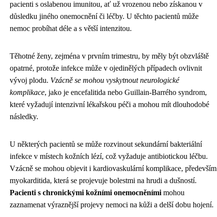
pacienti s oslabenou imunitou, ať už vrozenou nebo získanou v
důsledku jiného onemocnění či léčby. U těchto pacientů může
nemoc probíhat déle a s větší intenzitou.
Těhotné ženy, zejména v prvním trimestru, by měly být obzvláště
opatrné, protože infekce může v ojedinělých případech ovlivnit
vývoj plodu.
Vzácně se mohou vyskytnout neurologické
komplikace
, jako je encefalitida nebo Guillain-Barrého syndrom,
které vyžadují intenzivní lékařskou péči a mohou mít dlouhodobé
následky.
U některých pacientů se může rozvinout sekundární bakteriální
infekce v místech kožních lézí, což vyžaduje antibiotickou léčbu.
Vzácně se mohou objevit i kardiovaskulární komplikace, především
myokarditida, která se projevuje bolestmi na hrudi a dušností.
Pacienti s chronickými kožními onemocněními
mohou
zaznamenat výraznější projevy nemoci na kůži a delší dobu hojení.