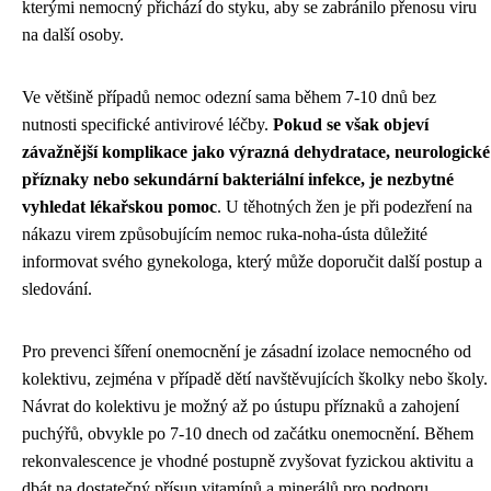
kterými nemocný přichází do styku, aby se zabránilo přenosu viru
na další osoby.
Ve většině případů nemoc odezní sama během 7-10 dnů bez
nutnosti specifické antivirové léčby.
Pokud se však objeví
závažnější komplikace jako výrazná dehydratace, neurologické
příznaky nebo sekundární bakteriální infekce, je nezbytné
vyhledat lékařskou pomoc
. U těhotných žen je při podezření na
nákazu virem způsobujícím nemoc ruka-noha-ústa důležité
informovat svého gynekologa, který může doporučit další postup a
sledování.
Pro prevenci šíření onemocnění je zásadní izolace nemocného od
kolektivu, zejména v případě dětí navštěvujících školky nebo školy.
Návrat do kolektivu je možný až po ústupu příznaků a zahojení
puchýřů, obvykle po 7-10 dnech od začátku onemocnění. Během
rekonvalescence je vhodné postupně zvyšovat fyzickou aktivitu a
dbát na dostatečný přísun vitamínů a minerálů pro podporu