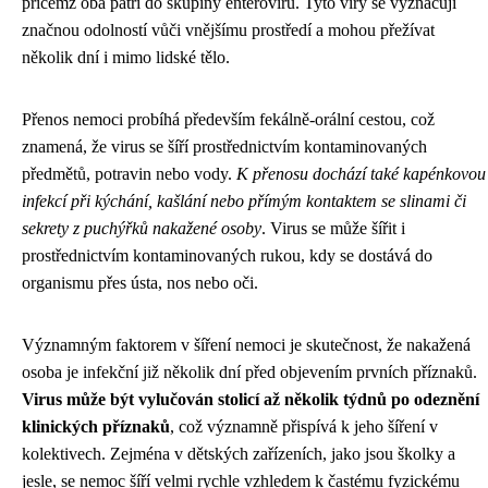
přičemž oba patří do skupiny enterovirů. Tyto viry se vyznačují
značnou odolností vůči vnějšímu prostředí a mohou přežívat
několik dní i mimo lidské tělo.
Přenos nemoci probíhá především fekálně-orální cestou, což
znamená, že virus se šíří prostřednictvím kontaminovaných
předmětů, potravin nebo vody.
K přenosu dochází také kapénkovou
infekcí při kýchání, kašlání nebo přímým kontaktem se slinami či
sekrety z puchýřků nakažené osoby
. Virus se může šířit i
prostřednictvím kontaminovaných rukou, kdy se dostává do
organismu přes ústa, nos nebo oči.
Významným faktorem v šíření nemoci je skutečnost, že nakažená
osoba je infekční již několik dní před objevením prvních příznaků.
Virus může být vylučován stolicí až několik týdnů po odeznění
klinických příznaků
, což významně přispívá k jeho šíření v
kolektivech. Zejména v dětských zařízeních, jako jsou školky a
jesle, se nemoc šíří velmi rychle vzhledem k častému fyzickému