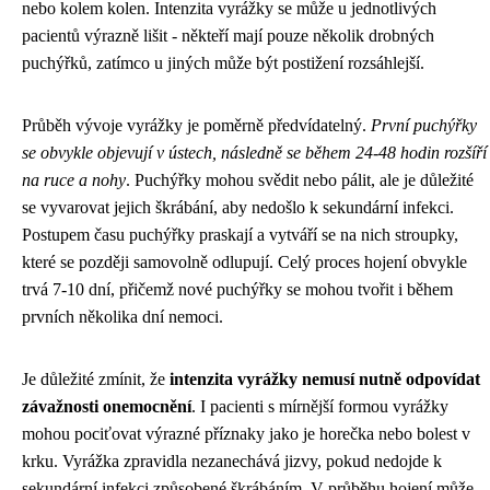
nebo kolem kolen. Intenzita vyrážky se může u jednotlivých
pacientů výrazně lišit - někteří mají pouze několik drobných
puchýřků, zatímco u jiných může být postižení rozsáhlejší.
Průběh vývoje vyrážky je poměrně předvídatelný.
První puchýřky
se obvykle objevují v ústech, následně se během 24-48 hodin rozšíří
na ruce a nohy
. Puchýřky mohou svědit nebo pálit, ale je důležité
se vyvarovat jejich škrábání, aby nedošlo k sekundární infekci.
Postupem času puchýřky praskají a vytváří se na nich stroupky,
které se později samovolně odlupují. Celý proces hojení obvykle
trvá 7-10 dní, přičemž nové puchýřky se mohou tvořit i během
prvních několika dní nemoci.
Je důležité zmínit, že
intenzita vyrážky nemusí nutně odpovídat
závažnosti onemocnění
. I pacienti s mírnější formou vyrážky
mohou pociťovat výrazné příznaky jako je horečka nebo bolest v
krku. Vyrážka zpravidla nezanechává jizvy, pokud nedojde k
sekundární infekci způsobené škrábáním. V průběhu hojení může