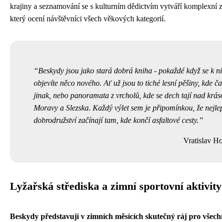
krajiny a seznamování se s kulturním dědictvím vytváří komplexní z
který ocení návštěvníci všech věkových kategorií.
Beskydy jsou jako stará dobrá kniha - pokaždé když se k ni
objevíte něco nového. Ať už jsou to tiché lesní pěšiny, kde č
jinak, nebo panoramata z vrcholů, kde se dech tají nad krá
Moravy a Slezska. Každý výlet sem je připomínkou, že nejle
dobrodružství začínají tam, kde končí asfaltové cesty.
Vratislav H
Lyžařská střediska a zimní sportovní aktivity
Beskydy představují v zimních měsících skutečný ráj pro všec