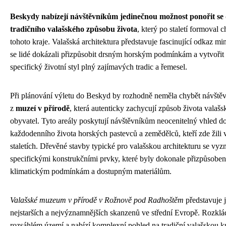
Beskydy nabízejí návštěvníkům jedinečnou možnost ponořit se
tradičního valašského způsobu života
, který po staletí formoval c
tohoto kraje. Valašská architektura představuje fascinující odkaz min
se lidé dokázali přizpůsobit drsným horským podmínkám a vytvořit 
specifický životní styl plný zajímavých tradic a řemesel.
Při plánování výletu do Beskyd by rozhodně neměla chybět návště
z
muzeí v přírodě
, která autenticky zachycují způsob života valaš
obyvatel. Tyto areály poskytují návštěvníkům neocenitelný vhled d
každodenního života horských pastevců a zemědělců, kteří zde žili
staletích. Dřevěné stavby typické pro valašskou architekturu se vyz
specifickými konstrukčními prvky, které byly dokonale přizpůsobe
klimatickým podmínkám a dostupným materiálům.
Valašské muzeum v přírodě v Rožnově pod Radhoštěm
představuje 
nejstarších a nejvýznamnějších skanzenů ve střední Evropě. Rozklá
rozsáhlém území a nabízí komplexní pohled na tradiční valašskou ku