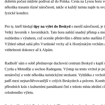
dobrém počasí můžete podívat až do Polska. Cesta na Lysou horu v
několika trasami různé náročnosti, takže si každý turista najde tu sv
fyzické kondice.
Pro ty, kteří hledají
tipy na výlet do Beskyd
s menší náročností, je 
Velký Javorník v Javorníkách. Tato hora nabízí snadný přístup a mo
rozhlednu s výtahem, což oceníte především s dětmi nebo staršími č
Výhled odtud sahá přes Vsetínské vrchy až k Hostýnským vrchům a
viditelnosti dokonce až k Alpám.
Radhošť sám o sobě představuje duchovní centrum Beskyd s kaplí 
Cyrila a Metoděje a sochou Radegasta. Výstup na tento vrchol je 
nenáročný a vede několika turistickými stezkami. Vyhlídka z vrcho
patří mezi nejnavštěvovanější v celých Beskydech a právem. Komb
přírodních krás s kulturními památkami činí z tohoto místa ideální cí
celodenního výletu.