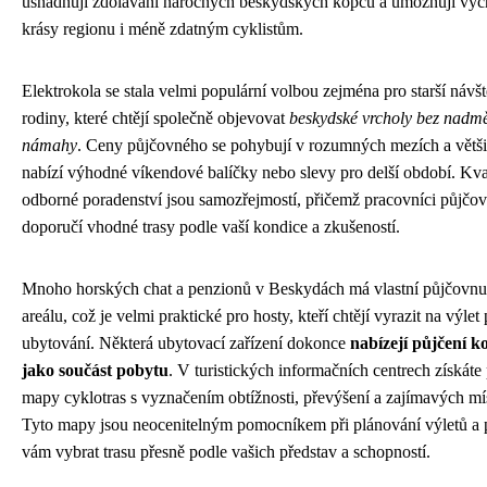
usnadňují zdolávání náročných beskydských kopců a umožňují vych
krásy regionu i méně zdatným cyklistům.
Elektrokola se stala velmi populární volbou zejména pro starší návš
rodiny, které chtějí společně objevovat
beskydské vrcholy bez nadmě
námahy
. Ceny půjčovného se pohybují v rozumných mezích a větš
nabízí výhodné víkendové balíčky nebo slevy pro delší období. Kval
odborné poradenství jsou samozřejmostí, přičemž pracovníci půjčo
doporučí vhodné trasy podle vaší kondice a zkušeností.
Mnoho horských chat a penzionů v Beskydách má vlastní půjčovnu
areálu, což je velmi praktické pro hosty, kteří chtějí vyrazit na výlet
ubytování. Některá ubytovací zařízení dokonce
nabízejí půjčení k
jako součást pobytu
. V turistických informačních centrech získát
mapy cyklotras s vyznačením obtížnosti, převýšení a zajímavých mís
Tyto mapy jsou neocenitelným pomocníkem při plánování výletů 
vám vybrat trasu přesně podle vašich představ a schopností.