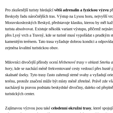
Pro zkušenější turisty hledající
větší adrenalin a fyzickou výzvu
př
Beskydy řadu náročnějších tras. Výstup na Lysou horu, nejvyšší vr
Moravskoslezských Beskyd, představuje klasiku, kterou by měl ka
turista absolvovat. Existuje několik variant výstupu, přičemž nejnár
přes Lysý vrch a Travný, kde se turisté musí vypořádat s prudkým 
kamenitým terénem. Tato trasa vyžaduje dobrou kondici a odpovída
zejména kvalitní turistickou obuv.
Milovníci divočejší přírody ocení
hřebenové trasy v oblasti Smrku 
hory
, kde se nachází méně frekventované cesty vedoucí přes husté p
skalnaté úseky. Tyto trasy často zahrnují strmé svahy a vyžadují orie
terénu, protože značení může být místy méně zřetelné. Právě zde vša
nacházejí tu pravou podstatu beskydské divočiny, daleko od přepln
turistických center.
Zajímavou výzvou jsou také
celodenní okružní trasy
, které spojuj