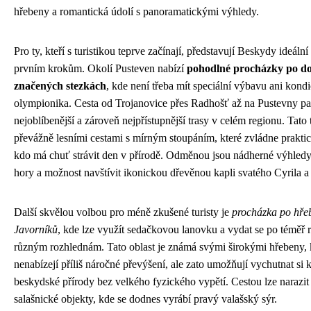
hřebeny a romantická údolí s panoramatickými výhledy.
Pro ty, kteří s turistikou teprve začínají, představují Beskydy ideální
prvním krokům. Okolí Pusteven nabízí
pohodlné procházky po d
značených stezkách
, kde není třeba mít speciální výbavu ani kondi
olympionika. Cesta od Trojanovice přes Radhošť až na Pustevny pa
nejoblíbenější a zároveň nejpřístupnější trasy v celém regionu. Tato 
převážně lesními cestami s mírným stoupáním, které zvládne prakti
kdo má chuť strávit den v přírodě. Odměnou jsou nádherné výhledy
hory a možnost navštívit ikonickou dřevěnou kapli svatého Cyrila a
Další skvělou volbou pro méně zkušené turisty je
procházka po hře
Javorníků
, kde lze využít sedačkovou lanovku a vydat se po téměř 
různým rozhlednám. Tato oblast je známá svými širokými hřebeny, 
nenabízejí příliš náročné převýšení, ale zato umožňují vychutnat si k
beskydské přírody bez velkého fyzického vypětí. Cestou lze narazit 
salašnické objekty, kde se dodnes vyrábí pravý valašský sýr.