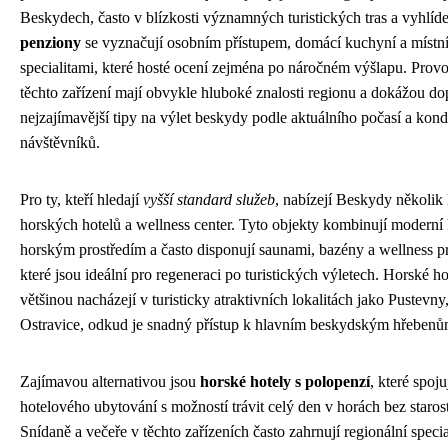
Beskydech, často v blízkosti významných turistických tras a vyhlíd
penziony
se vyznačují osobním přístupem, domácí kuchyní a místn
specialitami, které hosté ocení zejména po náročném výšlapu. Prov
těchto zařízení mají obvykle hluboké znalosti regionu a dokážou do
nejzajímavější tipy na výlet beskydy podle aktuálního počasí a kond
návštěvníků.
Pro ty, kteří hledají
vyšší standard služeb
, nabízejí Beskydy několik 
horských hotelů a wellness center. Tyto objekty kombinují moderní
horským prostředím a často disponují saunami, bazény a wellness p
které jsou ideální pro regeneraci po turistických výletech. Horské ho
většinou nacházejí v turisticky atraktivních lokalitách jako Pustevny
Ostravice, odkud je snadný přístup k hlavním beskydským hřebenů
Zajímavou alternativou jsou
horské hotely s polopenzí
, které spoju
hotelového ubytování s možností trávit celý den v horách bez starost
Snídaně a večeře v těchto zařízeních často zahrnují regionální specia