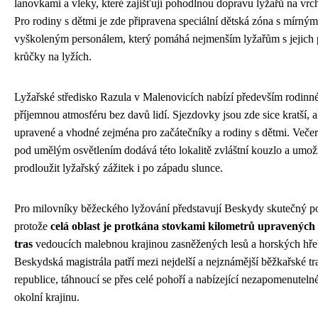
lanovkami a vleky, které zajišťují pohodlnou dopravu lyžařů na vrc
Pro rodiny s dětmi je zde připravena speciální dětská zóna s mírný
vyškoleným personálem, který pomáhá nejmenším lyžařům s jejich 
krůčky na lyžích.
Lyžařské středisko Razula v Malenovicích nabízí především rodinné
příjemnou atmosféru bez davů lidí. Sjezdovky jsou zde sice kratší, a
upravené a vhodné zejména pro začátečníky a rodiny s dětmi. Večer
pod umělým osvětlením dodává této lokalitě zvláštní kouzlo a umož
prodloužit lyžařský zážitek i po západu slunce.
Pro milovníky běžeckého lyžování představují Beskydy skutečný p
protože
celá oblast je protkána stovkami kilometrů upravených
tras
vedoucích malebnou krajinou zasněžených lesů a horských hře
Beskydská magistrála patří mezi nejdelší a nejznámější běžkařské t
republice, táhnoucí se přes celé pohoří a nabízející nezapomenuteln
okolní krajinu.