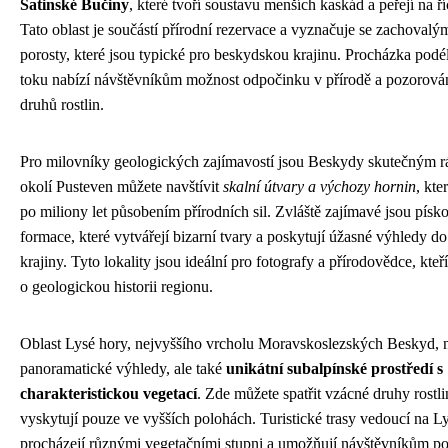
Satinské Bučiny
, které tvoří soustavu menších kaskád a peřejí na ří
Tato oblast je součástí přírodní rezervace a vyznačuje se zachoval
porosty, které jsou typické pro beskydskou krajinu. Procházka podé
toku nabízí návštěvníkům možnost odpočinku v přírodě a pozorová
druhů rostlin.
Pro milovníky geologických zajímavostí jsou Beskydy skutečným r
okolí Pusteven můžete navštívit
skalní útvary a výchozy hornin
, kte
po miliony let působením přírodních sil. Zvláště zajímavé jsou pís
formace, které vytvářejí bizarní tvary a poskytují úžasné výhledy do
krajiny. Tyto lokality jsou ideální pro fotografy a přírodovědce, kteří
o geologickou historii regionu.
Oblast Lysé hory, nejvyššího vrcholu Moravskoslezských Beskyd, n
panoramatické výhledy, ale také
unikátní subalpínské prostředí s
charakteristickou vegetací
. Zde můžete spatřit vzácné druhy rostlin
vyskytují pouze ve vyšších polohách. Turistické trasy vedoucí na L
procházejí různými vegetačními stupni a umožňují návštěvníkům p