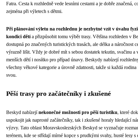
Fatra. Cesta k rozhledně vede lesními cestami a je dobře značená, c
zejména při výletech s dětmi.
Při plánování výletu na rozhlednu je nezbytné vzít v úvahu fyz
kondici dětí
a přizpůsobit tomu výběr trasy. Většina rozhleden v B
dostupná po značených turistických trasách, ale délka a náročnost c
výrazně lišit. Vždy je dobré mít s sebou dostatek tekutin, svačinu a 
menších dětí i nosítko pro případ únavy. Beskydy nabízejí rozhledn
všechny věkové kategorie a úrovně zdatnosti, takže si každá rodina 
svou.
Pěší trasy pro začátečníky i zkušené
Beskyd nabízejí
nekonečné možnosti pro pěší turistiku
, které do
uspokojit jak naprosté začátečníky, tak i zkušené horaly hledající ná
výzvy. Tato oblast Moravskoslezských Beskyd se vyznačuje rozma
terénem, kde se střídají mírné kopce s prudkými svahy, husté lesy s