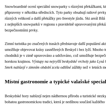
Snowboardisté ocení speciální snowparky s různými překážkami, kt
připraveny v několika střediscích. Tyto parky obsahují railové prvk
různých velikostí a další překážky pro freestyle jízdu. Ski areál Bílá
z nejlepších snowparků v regionu s pravidelně upravovanými přek
bezpečnostními prvky.
Zimní turistika po značených trasách představuje další populární akti
umožňuje objevovat krásy zasněžených Beskyd i bez lyží. Mnoho tu
chodníků je v zimě upravováno a udržováno, což umožňuje bezpe
horskou krajinou.
Výstupy na nejvyšší beskydské vrcholy jako Lysá
Smrk nabízejí v zimním období zcela odlišné zážitky
než v letních m
Místní gastronomie a typické valašské special
Beskydské hory nabízejí nejen nádhernou přírodu a turistické stezky
bohatou gastronomickou tradici, která je nedílnou součástí každého