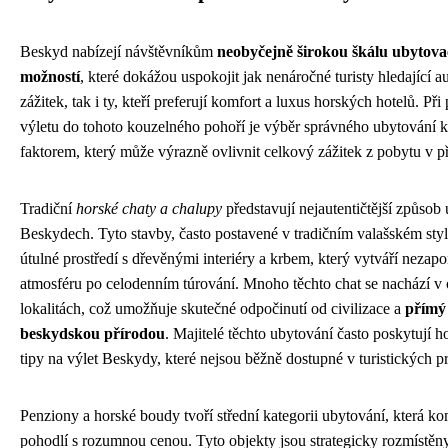
Beskyd nabízejí návštěvníkům
neobyčejně širokou škálu ubytova
možností
, které dokážou uspokojit jak nenáročné turisty hledající a
zážitek, tak i ty, kteří preferují komfort a luxus horských hotelů. Při
výletu do tohoto kouzelného pohoří je výběr správného ubytování 
faktorem, který může výrazně ovlivnit celkový zážitek z pobytu v př
Tradiční
horské chaty a chalupy
představují nejautentičtější způsob
Beskydech. Tyto stavby, často postavené v tradičním valašském styl
útulné prostředí s dřevěnými interiéry a krbem, který vytváří neza
atmosféru po celodenním túrování. Mnoho těchto chat se nachází v
lokalitách, což umožňuje skutečné odpočinutí od civilizace a
přímý
beskydskou přírodou
. Majitelé těchto ubytování často poskytují 
tipy na výlet Beskydy, které nejsou běžně dostupné v turistických p
Penziony a horské boudy tvoří střední kategorii ubytování, která k
pohodlí s rozumnou cenou. Tyto objekty jsou strategicky rozmístěn