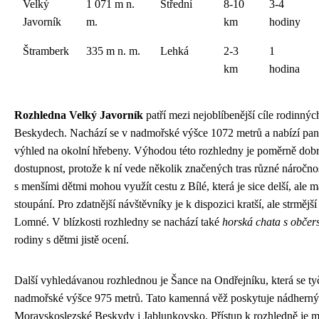
Velký
1 071 m n.
Střední
8-10
3-4
Javorník
m.
km
hodiny
Štramberk
335 m n. m.
Lehká
2-3
1
km
hodina
Rozhledna Velký Javorník
patří mezi nejoblíbenější cíle rodinnýc
Beskydech. Nachází se v nadmořské výšce 1072 metrů a nabízí pa
výhled na okolní hřebeny. Výhodou této rozhledny je poměrně dob
dostupnost, protože k ní vede několik značených tras různé náročno
s menšími dětmi mohou využít cestu z Bílé, která je sice delší, ale m
stoupání. Pro zdatnější návštěvníky je k dispozici kratší, ale strmější
Lomné. V blízkosti rozhledny se nachází také
horská chata s občer
rodiny s dětmi jistě ocení.
Další vyhledávanou rozhlednou je Šance na Ondřejníku, která se ty
nadmořské výšce 975 metrů. Tato kamenná věž poskytuje nádherný
Moravskoslezské Beskydy i Jablunkovsko. Přístup k rozhledně je 