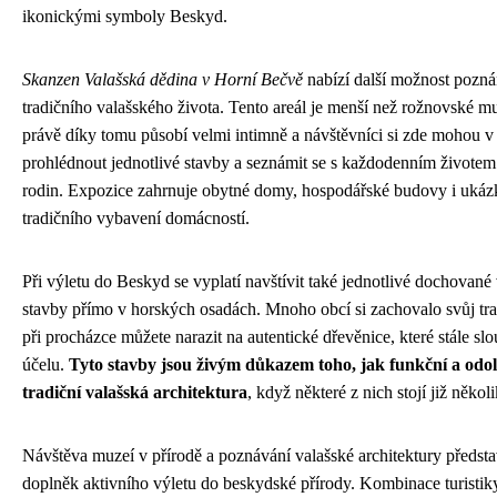
ikonickými symboly Beskyd.
Skanzen Valašská dědina v Horní Bečvě
nabízí další možnost pozná
tradičního valašského života. Tento areál je menší než rožnovské m
právě díky tomu působí velmi intimně a návštěvníci si zde mohou v
prohlédnout jednotlivé stavby a seznámit se s každodenním životem
rodin. Expozice zahrnuje obytné domy, hospodářské budovy i ukáz
tradičního vybavení domácností.
Při výletu do Beskyd se vyplatí navštívit také jednotlivé dochované
stavby přímo v horských osadách. Mnoho obcí si zachovalo svůj tra
při procházce můžete narazit na autentické dřevěnice, které stále sl
účelu.
Tyto stavby jsou živým důkazem toho, jak funkční a odo
tradiční valašská architektura
, když některé z nich stojí již několik
Návštěva muzeí v přírodě a poznávání valašské architektury předsta
doplněk aktivního výletu do beskydské přírody. Kombinace turistik