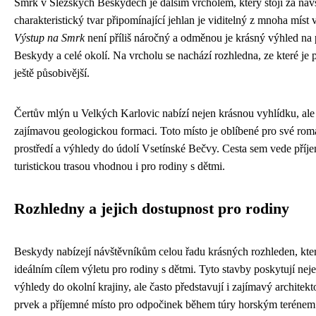
Smrk v Slezských Beskydech je dalším vrcholem, který stojí za náv
charakteristický tvar připomínající jehlan je viditelný z mnoha míst v
Výstup na Smrk
není příliš náročný a odměnou je krásný výhled na 
Beskydy a celé okolí. Na vrcholu se nachází rozhledna, ze které je
ještě působivější.
Čertův mlýn u Velkých Karlovic nabízí nejen krásnou vyhlídku, ale
zajímavou geologickou formaci. Toto místo je oblíbené pro své rom
prostředí a výhledy do údolí Vsetínské Bečvy. Cesta sem vede pří
turistickou trasou vhodnou i pro rodiny s dětmi.
Rozhledny a jejich dostupnost pro rodiny
Beskydy nabízejí návštěvníkům celou řadu krásných rozhleden, kter
ideálním cílem výletu pro rodiny s dětmi. Tyto stavby poskytují nej
výhledy do okolní krajiny, ale často představují i zajímavý architek
prvek a příjemné místo pro odpočinek během túry horským terénem.