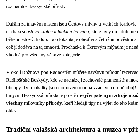
rozmanitost beskydské přírody.
Dalším zajímavým místem jsou Čertovy mlýny u Velkých Karlovic,
nachází
soustava skalních bloků a balvanů
, které byly do údolí pře
během ledových dob. Tato lokalita je obestřena četnými pověstmi a
což jí dodává na tajemnosti. Procházka k Čertovým mlýnům je nen
vhodná pro všechny věkové kategorie.
V okolí Rožnova pod Radhoštěm můžete navštívit přírodní rezervac
Radhošťské Beskydy, kde se nacházejí zachovalé prameniště a mok
biotopy. Tyto lokality jsou domovem mnoha vzácných druhů obojži
hmyzu. Beskydská příroda je prostě
nevyčerpatelným zdrojem zá
všechny milovníky přírody
, kteří hledají tipy na výlet do této krá
oblasti.
Tradiční valašská architektura a muzea v př