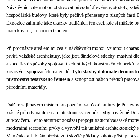
Návštěvníci zde mohou obdivovat původní dřevěnice, stodoly, salaše
hospodářské budovy, které byly pečlivě přeneseny z různých částí 
Expozice zahrnuje také ukázky tradičních řemesel, kde si můžete p
práci kovářů, hrnčířů či tkadlen.
Při procházce areálem muzea si návštěvníci mohou všimnout charak
prvků valašské architektury, jako jsou šindelové střechy, masivní d
a specifické způsoby spojování jednotlivých konstrukčních prvků be
kovových spojovacích materiálů.
Tyto stavby dokonale demonstr
mistrovství tesařského řemesla
a schopnost našich předků pracova
přírodními materiály.
Dalším zajímavým místem pro poznání valašské kultury je Pustevn
krásné přírody najdete i architektonicky cenné stavby navržené Du
Jurkovičem. Tento architekt dokázal propojit tradiční valašské moti
moderními secesními prvky a vytvořil tak unikátní architektonický s
Maměnka a Libušín představují skvělé příklady tohoto přístupu a sta