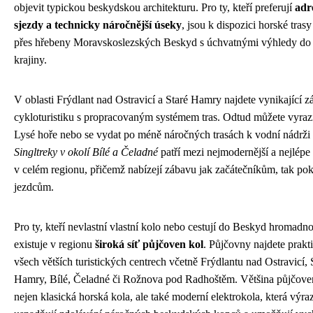
objevit typickou beskydskou architekturu. Pro ty, kteří preferují
adr
sjezdy a technicky náročnější úseky
, jsou k dispozici horské tras
přes hřebeny Moravskoslezských Beskyd s úchvatnými výhledy do 
krajiny.
V oblasti Frýdlant nad Ostravicí a Staré Hamry najdete vynikající z
cykloturistiku s propracovaným systémem tras. Odtud můžete vyraz
Lysé hoře nebo se vydat po méně náročných trasách k vodní nádrži
Singltreky v okolí Bílé a Čeladné
patří mezi nejmodernější a nejlép
v celém regionu, přičemž nabízejí zábavu jak začátečníkům, tak po
jezdcům.
Pro ty, kteří nevlastní vlastní kolo nebo cestují do Beskyd hromad
existuje v regionu
široká síť půjčoven kol
. Půjčovny najdete prakt
všech větších turistických centrech včetně Frýdlantu nad Ostravicí, 
Hamry, Bílé, Čeladné či Rožnova pod Radhoštěm. Většina půjčove
nejen klasická horská kola, ale také moderní elektrokola, která výra