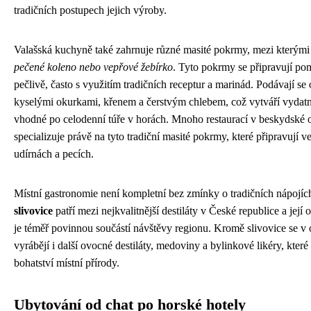
tradičních postupech jejich výroby.
Valašská kuchyně také zahrnuje různé masité pokrmy, mezi kterými
pečené koleno nebo vepřové žebírko
. Tyto pokrmy se připravují po
pečlivě, často s využitím tradičních receptur a marinád. Podávají se
kyselými okurkami, křenem a čerstvým chlebem, což vytváří vydatn
vhodné po celodenní túře v horách. Mnoho restaurací v beskydské o
specializuje právě na tyto tradiční masité pokrmy, které připravují ve
udírnách a pecích.
Místní gastronomie není kompletní bez zmínky o tradičních nápojíc
slivovice
patří mezi nejkvalitnější destiláty v České republice a její
je téměř povinnou součástí návštěvy regionu. Kromě slivovice se v o
vyrábějí i další ovocné destiláty, medoviny a bylinkové likéry, které
bohatství místní přírody.
Ubytování od chat po horské hotely