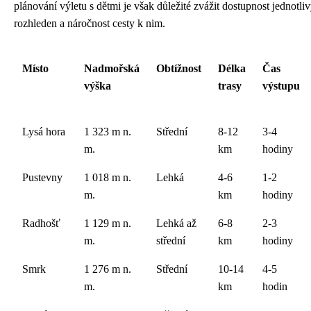
plánování výletu s dětmi je však důležité zvážit dostupnost jednotli
rozhleden a náročnost cesty k nim.
Místo
Nadmořská
Obtížnost
Délka
Čas
výška
trasy
výstupu
Lysá hora
1 323 m n.
Střední
8-12
3-4
m.
km
hodiny
Pustevny
1 018 m n.
Lehká
4-6
1-2
m.
km
hodiny
Radhošť
1 129 m n.
Lehká až
6-8
2-3
m.
střední
km
hodiny
Smrk
1 276 m n.
Střední
10-14
4-5
m.
km
hodin