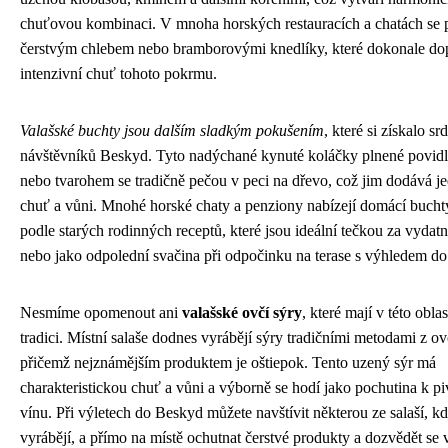
chuťovou kombinaci. V mnoha horských restauracích a chatách se 
čerstvým chlebem nebo bramborovými knedlíky, které dokonale dop
intenzivní chuť tohoto pokrmu.
Valašské buchty jsou dalším sladkým pokušením
, které si získalo sr
návštěvníků Beskyd. Tyto nadýchané kynuté koláčky plnené povid
nebo tvarohem se tradičně pečou v peci na dřevo, což jim dodává j
chuť a vůni. Mnohé horské chaty a penziony nabízejí domácí bucht
podle starých rodinných receptů, které jsou ideální tečkou za vyd
nebo jako odpolední svačina při odpočinku na terase s výhledem do 
Nesmíme opomenout ani
valašské ovčí sýry
, které mají v této obla
tradici. Místní salaše dodnes vyrábějí sýry tradičními metodami z o
přičemž nejznámějším produktem je oštiepok. Tento uzený sýr má
charakteristickou chuť a vůni a výborně se hodí jako pochutina k p
vínu. Při výletech do Beskyd můžete navštívit některou ze salaší, kd
vyrábějí, a přímo na místě ochutnat čerstvé produkty a dozvědět se 