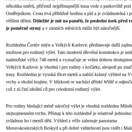
několika směrů, přičemž nejpřístupnější trasa vede z parkoviště pod
Ondřejníkem. Cesta trvá přibližně hodinu a půl a je zvládnutelná i p
většími dětmi.
Důležité je mít na paměti, že poslední úsek před 
je poměrně strmý
a v zimních měsících může být náročnější.
Rozhledna Čertův mlýn u Velkých Karlovic představuje další zají
možnost pro rodinný výlet. Tato moderní dřevěná konstrukce je umí
nadmořské výšce 748 metrů a vyznačuje se velmi dobrou dostupnost
Velkých Karlovic je vhodná i pro rodiny s kočárky, alespoň po zna
trasy. Rozhledna je vysoká třicet metrů a nabízí krásný výhled na V
vrchy a okolní krajinu. V blízkosti se nachází
dětské hřiště a odpoč
což z ní činí ideální cíl pro celodenní rodinný výlet.
Pro rodiny hledající méně náročný výlet je vhodná rozhledna Milo
stejnojmenném vrchu. Přístup k této rozhledně je relativně jednodu
zvládnou ho i menší děti. Výhled z věže zahrnuje panorama
Moravskoslezských Beskyd a při dobré viditelnosti jsou vidět i Mal