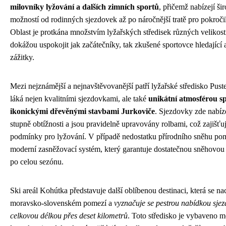
milovníky lyžování a dalších zimních sportů
, přičemž nabízejí ši
možností od rodinných sjezdovek až po náročnější tratě pro pokročil
Oblast je protkána množstvím lyžařských středisek různých velikostí
dokážou uspokojit jak začátečníky, tak zkušené sportovce hledající
zážitky.
Mezi nejznámější a nejnavštěvovanější patří lyžařské středisko Pust
láká nejen kvalitními sjezdovkami, ale také
unikátní atmosférou s
ikonickými dřevěnými stavbami Jurkoviče
. Sjezdovky zde nabíz
stupně obtížnosti a jsou pravidelně upravovány rolbami, což zajišťuj
podmínky pro lyžování. V případě nedostatku přírodního sněhu po
moderní zasněžovací systém, který garantuje dostatečnou sněhovo
po celou sezónu.
Ski areál Kohútka představuje další oblíbenou destinaci, která se na
moravsko-slovenském pomezí a
vyznačuje se pestrou nabídkou sjez
celkovou délkou přes deset kilometrů
. Toto středisko je vybaveno 