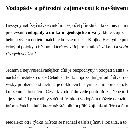
Vodopády a přírodní zajímavosti k navštívení
Beskydy nabízejí návštěvníkům nespočet přírodních krás, mezi nimi
především
vodopády a unikátní geologické útvary
, které stojí za 
během výletu do této malebné horské oblasti. Krajina Beskyd je pr
četnými potoky a říčkami, které vytvářejí romantická zákoutí a
vodn
různých velikostí
.
Jedním z nejvyhledávanějších cílů je bezpochyby Vodopád Satina, k
nachází nedaleko obce Čeladná. Tento impozantní přírodní útvar do
výšky přibližně šest metrů a je obklopen hustým lesním porostem, kt
kouzelnou atmosféru. Cesta k vodopádu vede po dobře značené turis
a je vhodná i pro rodiny s dětmi. V okolí vodopádu můžete narazit 
informačních tabulí, které návštěvníkům přibližují místní flóru a fau
Nedaleko od Frýdku-Místku se nachází další zajímavá lokalita, a to