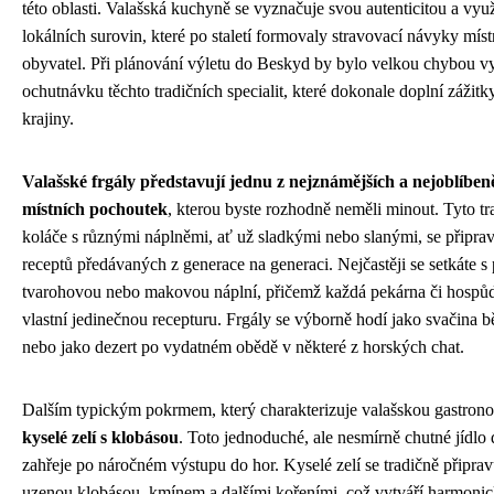
této oblasti. Valašská kuchyně se vyznačuje svou autenticitou a vyu
lokálních surovin, které po staletí formovaly stravovací návyky míst
obyvatel. Při plánování výletu do Beskyd by bylo velkou chybou v
ochutnávku těchto tradičních specialit, které dokonale doplní zážitk
krajiny.
Valašské frgály představují jednu z nejznámějších a nejoblíben
místních pochoutek
, kterou byste rozhodně neměli minout. Tyto tr
koláče s různými náplněmi, ať už sladkými nebo slanými, se připrav
receptů předávaných z generace na generaci. Nejčastěji se setkáte s
tvarohovou nebo makovou náplní, přičemž každá pekárna či hospů
vlastní jedinečnou recepturu. Frgály se výborně hodí jako svačina 
nebo jako dezert po vydatném obědě v některé z horských chat.
Dalším typickým pokrmem, který charakterizuje valašskou gastrono
kyselé zelí s klobásou
. Toto jednoduché, ale nesmírně chutné jídlo
zahřeje po náročném výstupu do hor. Kyselé zelí se tradičně připrav
uzenou klobásou, kmínem a dalšími kořeními, což vytváří harmoni