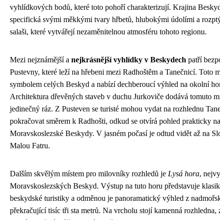
vyhlídkových bodů, které toto pohoří charakterizují. Krajina Beskyd
specifická svými měkkými tvary hřbetů, hlubokými údolími a rozpt
salaši, které vytvářejí nezaměnitelnou atmosféru tohoto regionu.
Mezi nejznámější a
nejkrásnější vyhlídky v Beskydech
patří bez
Pustevny, které leží na hřebeni mezi Radhoštěm a Tanečnicí. Toto m
symbolem celých Beskyd a nabízí dechberoucí výhled na okolní ho
Architektura dřevěných staveb v duchu Jurkoviče dodává tomuto m
jedinečný ráz. Z Pusteven se turisté mohou vydat na rozhlednu Tan
pokračovat směrem k Radhošti, odkud se otvírá pohled prakticky na
Moravskoslezské Beskydy. V jasném počasí je odtud vidět až na Sl
Malou Fatru.
Dalším skvělým místem pro milovníky rozhledů je
Lysá hora
, nejv
Moravskoslezských Beskyd. Výstup na tuto horu představuje klasi
beskydské turistiky a odměnou je panoramatický výhled z nadmořs
překračující tisíc tři sta metrů. Na vrcholu stojí kamenná rozhledna, 