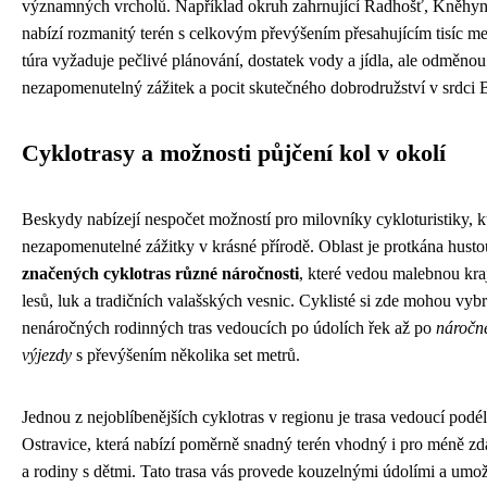
významných vrcholů. Například okruh zahrnující Radhošť, Kněhyn
nabízí rozmanitý terén s celkovým převýšením přesahujícím tisíc m
túra vyžaduje pečlivé plánování, dostatek vody a jídla, ale odměnou
nezapomenutelný zážitek a pocit skutečného dobrodružství v srdci 
Cyklotrasy a možnosti půjčení kol v okolí
Beskydy nabízejí nespočet možností pro milovníky cykloturistiky, kt
nezapomenutelné zážitky v krásné přírodě. Oblast je protkána hustou
značených cyklotras různé náročnosti
, které vedou malebnou kra
lesů, luk a tradičních valašských vesnic. Cyklisté si zde mohou vybr
nenáročných rodinných tras vedoucích po údolích řek až po
náročn
výjezdy
s převýšením několika set metrů.
Jednou z nejoblíbenějších cyklotras v regionu je trasa vedoucí podé
Ostravice, která nabízí poměrně snadný terén vhodný i pro méně zda
a rodiny s dětmi. Tato trasa vás provede kouzelnými údolími a umo