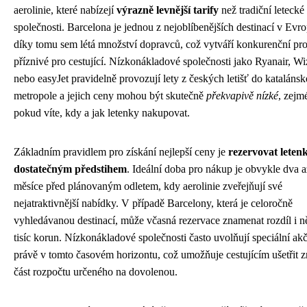
aerolinie, které nabízejí
výrazně levnější tarify
než tradiční letecké
společnosti. Barcelona je jednou z nejoblíbenějších destinací v Evro
díky tomu sem létá množství dopravců, což vytváří konkurenční pro
příznivé pro cestující. Nízkonákladové společnosti jako Ryanair, Wi
nebo easyJet pravidelně provozují lety z českých letišť do katalánsk
metropole a jejich ceny mohou být skutečně
překvapivě nízké
, zejm
pokud víte, kdy a jak letenky nakupovat.
Základním pravidlem pro získání nejlepší ceny je
rezervovat leten
dostatečným předstihem
. Ideální doba pro nákup je obvykle dva až
měsíce před plánovaným odletem, kdy aerolinie zveřejňují své
nejatraktivnější nabídky. V případě Barcelony, která je celoročně
vyhledávanou destinací, může včasná rezervace znamenat rozdíl i n
tisíc korun. Nízkonákladové společnosti často uvolňují speciální akč
právě v tomto časovém horizontu, což umožňuje cestujícím ušetřit 
část rozpočtu určeného na dovolenou.