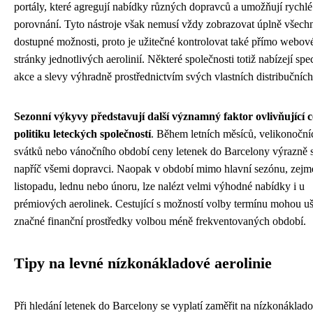
portály, které agregují nabídky různých dopravců a umožňují rychlé
porovnání. Tyto nástroje však nemusí vždy zobrazovat úplně všech
dostupné možnosti, proto je užitečné kontrolovat také přímo webov
stránky jednotlivých aerolinií. Některé společnosti totiž nabízejí spec
akce a slevy výhradně prostřednictvím svých vlastních distribučních
Sezonní výkyvy představují další významný faktor ovlivňující 
politiku leteckých společností
. Během letních měsíců, velikonoční
svátků nebo vánočního období ceny letenek do Barcelony výrazně s
napříč všemi dopravci. Naopak v období mimo hlavní sezónu, zejm
listopadu, lednu nebo únoru, lze nalézt velmi výhodné nabídky i u
prémiových aerolinek. Cestující s možností volby termínu mohou uše
značné finanční prostředky volbou méně frekventovaných období.
Tipy na levné nízkonákladové aerolinie
Při hledání letenek do Barcelony se vyplatí zaměřit na nízkonáklad