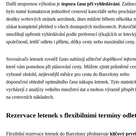
Další nespornou výhodou je
úspora času při vyhledávání
. Zatímc
bylo nutné kontaktovat jednotlivé cestovní kanceláře nebo procháze
desítky webových stránek aerolinek, dnes můžete během několika 
získat kompletní přehled o všech dostupných možnostech. Pokročilé 
umožňují upřesnit vyhledávání podle preferencí týkajících se leteck
společností, letišť odletu i příletu, délky cesty nebo maximální ceny.
Srovnávače letenek rovněž často nabízejí
užitečné doplňkové infor
které vám pomohou při plánování cesty. Můžete zjistit průměrné ce
vybrané období, nejlevnější měsíce pro cestu do Barcelony nebo
doporučení ohledně optimálního času nákupu letenek. Tyto statistic
vycházejí z analýzy velkého množství dat a mohou výrazně přispět 
na cestovních nákladech.
Rezervace letenek s flexibilními termíny odle
Flexibilní rezervace letenek do Barcelony představuje
klíčový prve