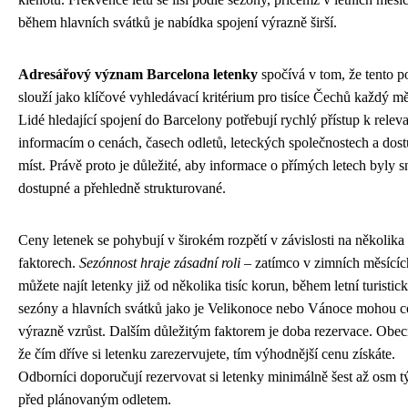
během hlavních svátků je nabídka spojení výrazně širší.
Adresářový význam Barcelona letenky
spočívá v tom, že tento 
slouží jako klíčové vyhledávací kritérium pro tisíce Čechů každý mě
Lidé hledající spojení do Barcelony potřebují rychlý přístup k relev
informacím o cenách, časech odletů, leteckých společnostech a dost
míst. Právě proto je důležité, aby informace o přímých letech byly 
dostupné a přehledně strukturované.
Ceny letenek se pohybují v širokém rozpětí v závislosti na několika
faktorech.
Sezónnost hraje zásadní roli
– zatímco v zimních měsícíc
můžete najít letenky již od několika tisíc korun, během letní turistic
sezóny a hlavních svátků jako je Velikonoce nebo Vánoce mohou 
výrazně vzrůst. Dalším důležitým faktorem je doba rezervace. Obecn
že čím dříve si letenku zarezervujete, tím výhodnější cenu získáte.
Odborníci doporučují rezervovat si letenky minimálně šest až osm 
před plánovaným odletem.