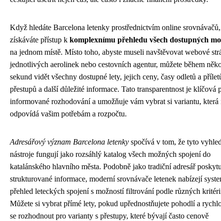
Když hledáte Barcelona letenky prostřednictvím online srovnávačů,
získáváte přístup k
komplexnímu přehledu všech dostupných mo
na jednom místě. Místo toho, abyste museli navštěvovat webové st
jednotlivých aerolinek nebo cestovních agentur, můžete během něko
sekund vidět všechny dostupné lety, jejich ceny, časy odletů a přílet
přestupů a další důležité informace. Tato transparentnost je klíčová 
informované rozhodování a umožňuje vám vybrat si variantu, která 
odpovídá vašim potřebám a rozpočtu.
Adresářový význam Barcelona letenky
spočívá v tom, že tyto vyhle
nástroje fungují jako rozsáhlý katalog všech možných spojení do
katalánského hlavního města. Podobně jako tradiční adresář poskyt
strukturované informace, moderní srovnávače letenek nabízejí syst
přehled leteckých spojení s možností filtrování podle různých kritéri
Můžete si vybrat přímé lety, pokud upřednostňujete pohodlí a rychlo
se rozhodnout pro varianty s přestupy, které bývají často cenově