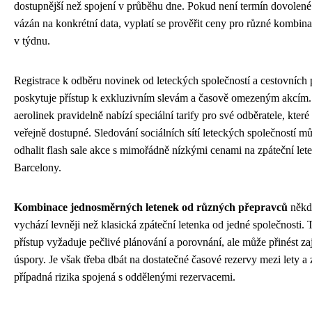
dostupnější než spojení v průběhu dne. Pokud není termín dovolené 
vázán na konkrétní data, vyplatí se prověřit ceny pro různé kombin
v týdnu.
Registrace k odběru novinek od leteckých společností a cestovních 
poskytuje přístup k exkluzivním slevám a časově omezeným akcí
aerolinek pravidelně nabízí speciální tarify pro své odběratele, které
veřejně dostupné. Sledování sociálních sítí leteckých společností m
odhalit flash sale akce s mimořádně nízkými cenami na zpáteční let
Barcelony.
Kombinace jednosměrných letenek od různých přepravců
někd
vychází levněji než klasická zpáteční letenka od jedné společnosti. 
přístup vyžaduje pečlivé plánování a porovnání, ale může přinést z
úspory. Je však třeba dbát na dostatečné časové rezervy mezi lety a 
případná rizika spojená s oddělenými rezervacemi.