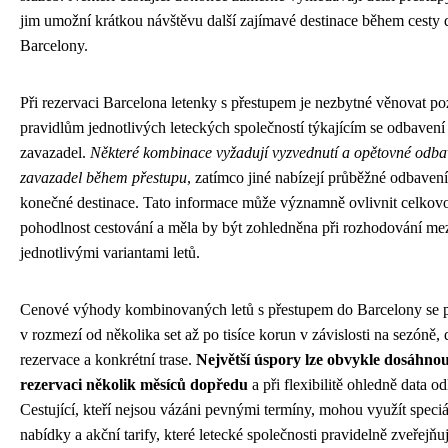
jim umožní krátkou návštěvu další zajímavé destinace během cesty 
Barcelony.
Při rezervaci Barcelona letenky s přestupem je nezbytné věnovat po
pravidlům jednotlivých leteckých společností týkajícím se odbavení
zavazadel.
Některé kombinace vyžadují vyzvednutí a opětovné odba
zavazadel během přestupu
, zatímco jiné nabízejí průběžné odbavení
konečné destinace. Tato informace může významně ovlivnit celkov
pohodlnost cestování a měla by být zohledněna při rozhodování me
jednotlivými variantami letů.
Cenové výhody kombinovaných letů s přestupem do Barcelony se 
v rozmezí od několika set až po tisíce korun v závislosti na sezóně,
rezervace a konkrétní trase.
Největší úspory lze obvykle dosáhnou
rezervaci několik měsíců dopředu
a při flexibilitě ohledně data od
Cestující, kteří nejsou vázáni pevnými termíny, mohou využít speciá
nabídky a akční tarify, které letecké společnosti pravidelně zveřejňuj