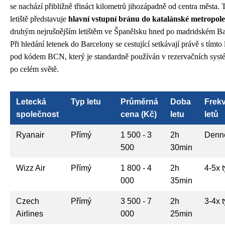
se nachází přibližně třináct kilometrů jihozápadně od centra města. 
letiště představuje
hlavní vstupní bránu do katalánské metropole
druhým nejrušnějším letištěm ve Španělsku hned po madridském Ba
Při hledání letenek do Barcelony se cestující setkávají právě s tímto 
pod kódem BCN, který je standardně používán v rezervačních sys
po celém světě.
Letecká
Typ letu
Průměrná
Doba
Frek
společnost
cena (Kč)
letu
letů
Ryanair
Přímý
1 500 - 3
2h
Denn
500
30min
Wizz Air
Přímý
1 800 - 4
2h
4-5x 
000
35min
Czech
Přímý
3 500 - 7
2h
3-4x 
Airlines
000
25min