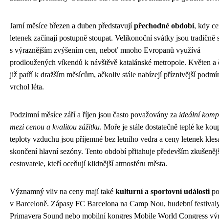
Jarní měsíce březen a duben představují
přechodné období
, kdy c
letenek začínají postupně stoupat. Velikonoční svátky jsou tradičně
s výraznějším zvýšením cen, neboť mnoho Evropanů využívá
prodloužených víkendů k návštěvě katalánské metropole. Květen a 
již patří k dražším měsícům, ačkoliv stále nabízejí příznivější podm
vrchol léta.
Podzimní měsíce září a říjen jsou často považovány za
ideální kom
mezi cenou a kvalitou zážitku
. Moře je stále dostatečně teplé ke kou
teploty vzduchu jsou příjemné bez letního vedra a ceny letenek kles
skončení hlavní sezóny. Tento období přitahuje především zkušeněj
cestovatele, kteří oceňují klidnější atmosféru města.
Významný vliv na ceny mají také
kulturní a sportovní události
po
v Barceloně. Zápasy FC Barcelona na Camp Nou, hudební festival
Primavera Sound nebo mobilní kongres Mobile World Congress vý