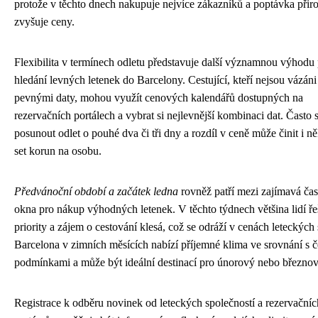
protože v těchto dnech nakupuje nejvíce zákazníků a poptávka přir
zvyšuje ceny.
Flexibilita v termínech odletu představuje další významnou výhodu 
hledání levných letenek do Barcelony. Cestující, kteří nejsou vázáni
pevnými daty, mohou využít cenových kalendářů dostupných na
rezervačních portálech a vybrat si nejlevnější kombinaci dat. Často s
posunout odlet o pouhé dva či tři dny a rozdíl v ceně může činit i ně
set korun na osobu.
Předvánoční období a začátek ledna
rovněž patří mezi zajímavá ča
okna pro nákup výhodných letenek. V těchto týdnech většina lidí řeš
priority a zájem o cestování klesá, což se odráží v cenách leteckých 
Barcelona v zimních měsících nabízí příjemné klima ve srovnání s 
podmínkami a může být ideální destinací pro únorový nebo březnov
Registrace k odběru novinek od leteckých společností a rezervačníc