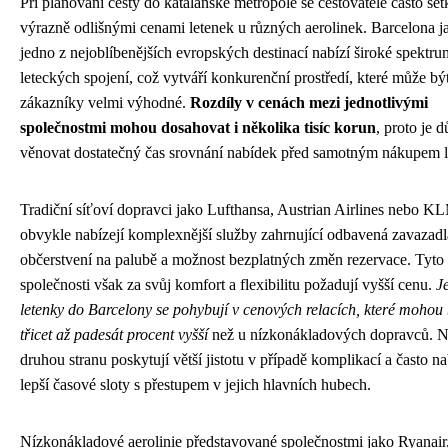
Při plánování cesty do katalánské metropole se cestovatelé často set
výrazně odlišnými cenami letenek u různých aerolinek. Barcelona j
jedno z nejoblíbenějších evropských destinací nabízí široké spektru
leteckých spojení, což vytváří konkurenční prostředí, které může bý
zákazníky velmi výhodné.
Rozdíly v cenách mezi jednotlivými
společnostmi mohou dosahovat i několika tisíc korun
, proto je d
věnovat dostatečný čas srovnání nabídek před samotným nákupem l
Tradiční síťoví dopravci jako Lufthansa, Austrian Airlines nebo K
obvykle nabízejí komplexnější služby zahrnující odbavená zavazadl
občerstvení na palubě a možnost bezplatných změn rezervace. Tyto
společnosti však za svůj komfort a flexibilitu požadují vyšší cenu.
J
letenky do Barcelony se pohybují v cenových relacích, které mohou 
třicet až padesát procent vyšší
než u nízkonákladových dopravců. 
druhou stranu poskytují větší jistotu v případě komplikací a často na
lepší časové sloty s přestupem v jejich hlavních hubech.
Nízkonákladové aerolinie představované společnostmi jako Ryanair