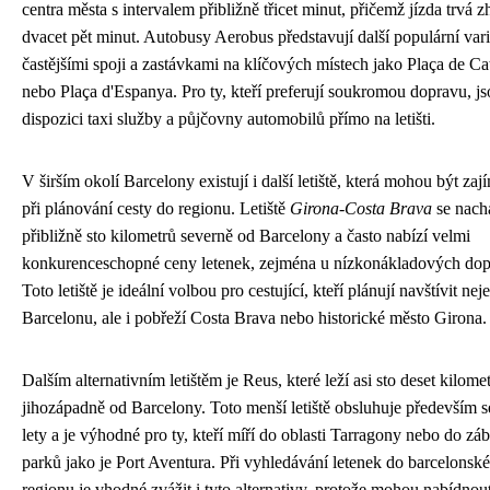
centra města s intervalem přibližně třicet minut, přičemž jízda trvá 
dvacet pět minut. Autobusy Aerobus představují další populární vari
častějšími spoji a zastávkami na klíčových místech jako Plaça de C
nebo Plaça d'Espanya. Pro ty, kteří preferují soukromou dopravu, js
dispozici taxi služby a půjčovny automobilů přímo na letišti.
V širším okolí Barcelony existují i další letiště, která mohou být za
při plánování cesty do regionu. Letiště
Girona-Costa Brava
se nach
přibližně sto kilometrů severně od Barcelony a často nabízí velmi
konkurenceschopné ceny letenek, zejména u nízkonákladových dop
Toto letiště je ideální volbou pro cestující, kteří plánují navštívit nej
Barcelonu, ale i pobřeží Costa Brava nebo historické město Girona.
Dalším alternativním letištěm je Reus, které leží asi sto deset kilome
jihozápadně od Barcelony. Toto menší letiště obsluhuje především 
lety a je výhodné pro ty, kteří míří do oblasti Tarragony nebo do zá
parků jako je Port Aventura. Při vyhledávání letenek do barcelonsk
regionu je vhodné zvážit i tyto alternativy, protože mohou nabídnou