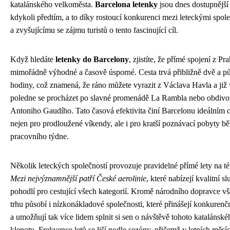
katalánského velkoměsta.
Barcelona letenky
jsou dnes dostupnější
kdykoli předtím, a to díky rostoucí konkurenci mezi leteckými spol
a zvyšujícímu se zájmu turistů o tento fascinující cíl.
Když hledáte
letenky do Barcelony
, zjistíte, že přímé spojení z Pr
mimořádně výhodné a časově úsporné. Cesta trvá přibližně dvě a pů
hodiny, což znamená, že ráno můžete vyrazit z Václava Havla a již 
poledne se procházet po slavné promenádě La Rambla nebo obdivov
Antoniho Gaudího. Tato časová efektivita činí Barcelonu ideálním 
nejen pro prodloužené víkendy, ale i pro kratší poznávací pobyty 
pracovního týdne.
Několik leteckých společností provozuje pravidelné přímé lety na tét
Mezi nejvýznamnější patří České aerolinie
, které nabízejí kvalitní s
pohodlí pro cestující všech kategorií. Kromě národního dopravce v
trhu působí i nízkonákladové společnosti, které přinášejí konkurenč
a umožňují tak více lidem splnit si sen o návštěvě tohoto katalánské
klenotu. Frekvence letů se liší podle sezóny, přičemž v letních měsíc