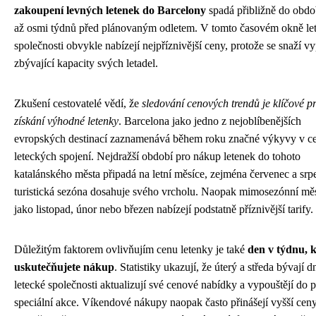
zakoupení levných letenek do Barcelony
spadá přibližně do obdob
až osmi týdnů před plánovaným odletem. V tomto časovém okně le
společnosti obvykle nabízejí nejpříznivější ceny, protože se snaží vy
zbývající kapacity svých letadel.
Zkušení cestovatelé vědí, že
sledování cenových trendů je klíčové p
získání výhodné letenky
. Barcelona jako jedno z nejoblíbenějších
evropských destinací zaznamenává během roku značné výkyvy v c
leteckých spojení. Nejdražší období pro nákup letenek do tohoto
katalánského města připadá na letní měsíce, zejména červenec a srp
turistická sezóna dosahuje svého vrcholu. Naopak mimosezónní mě
jako listopad, únor nebo březen nabízejí podstatně příznivější tarify.
Důležitým faktorem ovlivňujím cenu letenky je také
den v týdnu, 
uskutečňujete nákup
. Statistiky ukazují, že úterý a středa bývají 
letecké společnosti aktualizují své cenové nabídky a vypouštějí do 
speciální akce. Víkendové nákupy naopak často přinášejí vyšší ceny