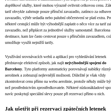
doplňkové služby
, které mohou výrazně ovlivnit celkovou cenu. Zá
tarif obvykle zahrnuje pouze příruční zavazadlo, zatímco za odbave
zavazadlo, výběr sedadla nebo palubní občerstvení se platí extra. Pr
některé cestující může být výhodnější zaplatit o něco více za tarif za
zavazadlo, než připlácet za jednotlivé služby samostatně. Barcelona
destinace, kam lze často cestovat pouze s příručním zavazadlem, co
umožňuje využít nejnižší tarify.
Využívání srovnávacích webů a aplikací pro vyhledávání letenek
představuje efektivní způsob, jak najít
nejvýhodnější spojení do
Barcelony
. Tyto platformy automaticky porovnávají nabídky různý
aerolinek a zobrazují nejlevnější možnosti. Důležité je však vždy
zkontrolovat cenu přímo na webu aerolinie, protože někdy může být
než prostřednictvím zprostředkovatele. Některé nízkonákladové spo
navíc poskytují speciální slevy pouze při rezervaci přímo u nich.
Jak ušetřit při rezervaci zpátečních letenek