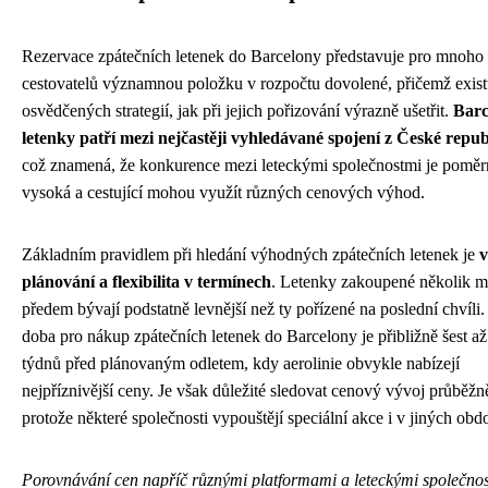
Rezervace zpátečních letenek do Barcelony představuje pro mnoho
cestovatelů významnou položku v rozpočtu dovolené, přičemž exist
osvědčených strategií, jak při jejich pořizování výrazně ušetřit.
Barc
letenky patří mezi nejčastěji vyhledávané spojení z České repub
což znamená, že konkurence mezi leteckými společnostmi je poměr
vysoká a cestující mohou využít různých cenových výhod.
Základním pravidlem při hledání výhodných zpátečních letenek je
v
plánování a flexibilita v termínech
. Letenky zakoupené několik m
předem bývají podstatně levnější než ty pořízené na poslední chvíli.
doba pro nákup zpátečních letenek do Barcelony je přibližně šest a
týdnů před plánovaným odletem, kdy aerolinie obvykle nabízejí
nejpříznivější ceny. Je však důležité sledovat cenový vývoj průběžn
protože některé společnosti vypouštějí speciální akce i v jiných obd
Porovnávání cen napříč různými platformami a leteckými společno