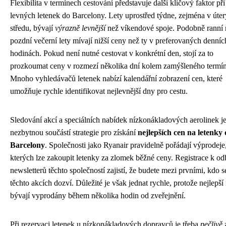
Flexibilita v termínech cestování představuje další klíčový faktor při
levných letenek do Barcelony. Lety uprostřed týdne, zejména v úter
středu, bývají
výrazně levnější
než víkendové spoje. Podobně ranní
pozdní večerní lety mívají nižší ceny než ty v preferovaných denníc
hodinách. Pokud není nutné cestovat v konkrétní den, stojí za to
prozkoumat ceny v rozmezí několika dní kolem zamýšleného termí
Mnoho vyhledávačů letenek nabízí kalendářní zobrazení cen, které
umožňuje rychle identifikovat nejlevnější dny pro cestu.
Sledování akcí a speciálních nabídek nízkonákladových aerolinek j
nezbytnou součástí strategie pro získání
nejlepších cen na letenky
Barcelony
. Společnosti jako Ryanair pravidelně pořádají výprodej
kterých lze zakoupit letenky za zlomek běžné ceny. Registrace k od
newsletterů těchto společností zajistí, že budete mezi prvními, kdo s
těchto akcích dozví. Důležité je však jednat rychle, protože nejlepš
bývají vyprodány během několika hodin od zveřejnění.
Při rezervaci letenek u nízkonákladových dopravců je třeba
pečlivě 