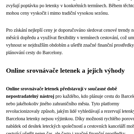
zvyšují poptávku po letenky v konkrétních termínech. Během těchto
mohou ceny vyskočit i mimo tradiční vysokou sezónu.
Pro získání nejlepší ceny je doporučováno sledovat cenové trendy n
měsíců dopředu a využívat flexibility v termínech cestování, což u
vyhnout se nejdražším obdobím a ušetřit značné finanční prostředky
plánování cesty do Barcelony.
Online srovnávače letenek a jejich výhody
Online srovnávače letenek představují v současné době
nepostradatelný nástroj
pro každého, kdo plánuje cestu do Barce
nebo jakéhokoliv jiného zahraničního města. Tyto platformy
revolucionizovaly způsob, jakým lidé vyhledávají a rezervují letenk
Barcelona letenky nejsou výjimkou. Díky možnosti rychlého porov
nabídek od desítek leteckých společností a cestovních kanceláří mo
cestující ušetřit nejen čas, ale často i značné finanční prostředky.