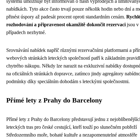
systémů umožňuje být informován o flash výprodejích a limitovaný
nabídkách. Tyto akce často trvají pouze několik hodin nebo dní a 
přinést úspory až padesát procent oproti standardním cenám.
Rychl
rozhodování a připravenost okamžitě dokončit rezervaci
jsou v 
případech nezbytné.
Srovnávání nabídek napříč různými rezervačními platformami a pří
webových stránkách leteckých společností patří k základním pravi
chytrého nákupu. Někdy lze narazit na exkluzivní nabídky dostupn
na oficiálních stránkách dopravce, zatímco jindy agregátory nabídno
podmínky díky speciálním dohodám s leteckými společnostmi.
Přímé lety z Prahy do Barcelony
Přímé lety z Prahy do Barcelony představují jednu z nejoblíbenějšíc
leteckých tras pro české cestující, kteří touží po slunečném pobřeží
Středozemního moře, bohaté kultuře a nezapomenutelné atmosféře