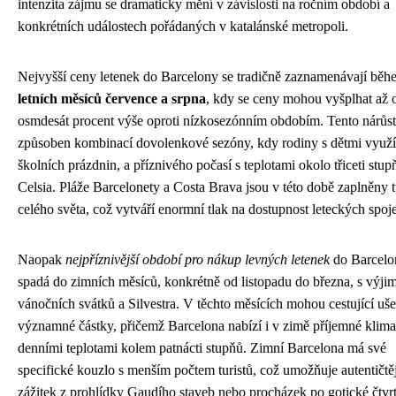
intenzita zájmu se dramaticky mění v závislosti na ročním období a
konkrétních událostech pořádaných v katalánské metropoli.
Nejvyšší ceny letenek do Barcelony se tradičně zaznamenávají běh
letních měsíců července a srpna
, kdy se ceny mohou vyšplhat až 
osmdesát procent výše oproti nízkosezónním obdobím. Tento nárůst
způsoben kombinací dovolenkové sezóny, kdy rodiny s dětmi využí
školních prázdnin, a příznivého počasí s teplotami okolo třiceti stup
Celsia. Pláže Barcelonety a Costa Brava jsou v této době zaplněny t
celého světa, což vytváří enormní tlak na dostupnost leteckých spoje
Naopak
nejpříznivější období pro nákup levných letenek
do Barcelo
spadá do zimních měsíců, konkrétně od listopadu do března, s výji
vánočních svátků a Silvestra. V těchto měsících mohou cestující ušet
významné částky, přičemž Barcelona nabízí i v zimě příjemné klima
denními teplotami kolem patnácti stupňů. Zimní Barcelona má své
specifické kouzlo s menším počtem turistů, což umožňuje autentičtěj
zážitek z prohlídky Gaudího staveb nebo procházek po gotické čtvrt