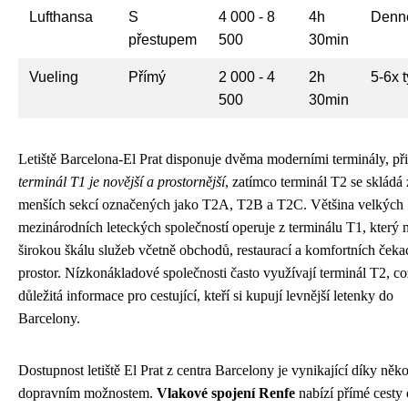
Lufthansa
S
4 000 - 8
4h
Denn
přestupem
500
30min
Vueling
Přímý
2 000 - 4
2h
5-6x 
500
30min
Letiště Barcelona-El Prat disponuje dvěma moderními terminály, p
terminál T1 je novější a prostornější
, zatímco terminál T2 se skládá z
menších sekcí označených jako T2A, T2B a T2C. Většina velkých
mezinárodních leteckých společností operuje z terminálu T1, který 
širokou škálu služeb včetně obchodů, restaurací a komfortních čeka
prostor. Nízkonákladové společnosti často využívají terminál T2, co
důležitá informace pro cestující, kteří si kupují levnější letenky do
Barcelony.
Dostupnost letiště El Prat z centra Barcelony je vynikající díky něko
dopravním možnostem.
Vlakové spojení Renfe
nabízí přímé cesty