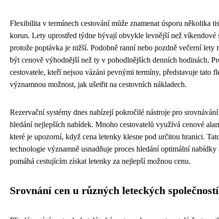
Flexibilita v termínech cestování může znamenat úsporu několika tis
korun. Lety uprostřed týdne bývají obvykle levnější než víkendové 
protože poptávka je nižší. Podobně ranní nebo pozdně večerní lety
být cenově výhodnější než ty v pohodlnějších denních hodinách. Pr
cestovatele, kteří nejsou vázáni pevnými termíny, představuje tato fle
významnou možnost, jak ušetřit na cestovních nákladech.
Rezervační systémy dnes nabízejí pokročilé nástroje pro srovnávání
hledání nejlepších nabídek. Mnoho cestovatelů využívá cenové ala
které je upozorní, když cena letenky klesne pod určitou hranici. Tat
technologie významně usnadňuje proces hledání optimální nabídky 
pomáhá cestujícím získat letenky za nejlepší možnou cenu.
Srovnání cen u různých leteckých společností