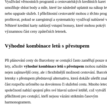
Využívání věrnostních programů a cestovatelských kreditních karet
umožňuje sbírat body a míle, které lze následně uplatnit na nákup l
nebo upgrade služeb. I příležitostní cestovatelé mohou z těchto pro
profitovat, pokud se zaregistrují a systematicky využívají nabízené 
Některé kreditní karty nabízejí vstupní bonusy, které mohou pokrýt
významnou část ceny zpátečních letenek.
Výhodné kombinace letů s přestupem
Při plánování cesty do Barcelony se cestující často zaměřují pouze 
lety, ačkoliv
výhodné kombinace letů s přestupem
mohou nabídn
nejen zajímavější ceny, ale i flexibilnější možnosti cestování. Barce
letenky s přestupem představují alternativu, která dokáže ušetřit zn
část rozpočtu určeného na dovolenou či služební cestu. Mnoho lete
společností nabízí spojení přes své hlavní uzlové letiště, což vytváří
příležitosti pro cestující, kteří nejsou vázáni striktním časovým
harmonogramem.