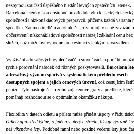
nezbytnou součástí úspěšného hledání levných zpátečních letenek.
Barcelona letenky jsou dostupné prostřednictvím klasických leteck
společností i nízkonákladových přepravců, přičemž každá varianta 
specifika. Zatímco tradiční aerolinie často zahrnují v ceně zavazadlo
občerstvení, nízkonákladové společnosti nabízejí základní cenu bez 
služeb, což může být výhodné pro cestující s lehkým zavazadlem.
Využívání adresářových vyhledávačů a srovnávacích portálů umožň
rychlé porovnání nabídek od různých poskytovatelů.
Barcelona le
adresářový význam spočívá v systematickém přehledu všech
dostupných spojení a jejich cenových úrovní
, což cestujícím šetří
peníze. Tyto nástroje často zobrazují cenové grafy a predikce, které
pomáhají rozhodnout se o optimálním okamžiku nákupu.
Flexibilita v datech odletu a příletu může přinést úspory v řádu tisíc
Odlety uprostřed týdne, zejména v úterý a středu, bývají výrazně lev
než víkendové lety
. Podobně ranní nebo pozdně večerní lety jsou ča