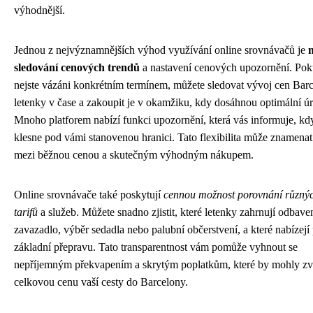
výhodnější.
Jednou z nejvýznamnějších výhod využívání online srovnávačů je
sledování cenových trendů
a nastavení cenových upozornění. Po
nejste vázáni konkrétním termínem, můžete sledovat vývoj cen Bar
letenky v čase a zakoupit je v okamžiku, kdy dosáhnou optimální ú
Mnoho platforem nabízí funkci upozornění, která vás informuje, kd
klesne pod vámi stanovenou hranici. Tato flexibilita může znamenat
mezi běžnou cenou a skutečným výhodným nákupem.
Online srovnávače také poskytují
cennou možnost porovnání různýc
tarifů
a služeb. Můžete snadno zjistit, které letenky zahrnují odbave
zavazadlo, výběr sedadla nebo palubní občerstvení, a které nabízejí
základní přepravu. Tato transparentnost vám pomůže vyhnout se
nepříjemným překvapením a skrytým poplatkům, které by mohly zv
celkovou cenu vaší cesty do Barcelony.