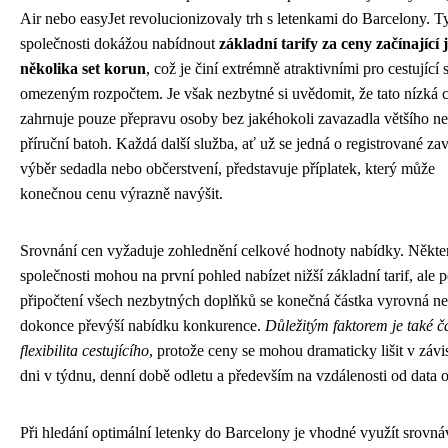
Air nebo easyJet revolucionizovaly trh s letenkami do Barcelony. T
společnosti dokážou nabídnout
základní tarify za ceny začínající 
několika set korun
, což je činí extrémně atraktivními pro cestující 
omezeným rozpočtem. Je však nezbytné si uvědomit, že tato nízká 
zahrnuje pouze přepravu osoby bez jakéhokoli zavazadla většího n
příruční batoh. Každá další služba, ať už se jedná o registrované za
výběr sedadla nebo občerstvení, představuje příplatek, který může
konečnou cenu výrazně navýšit.
Srovnání cen vyžaduje zohlednění celkové hodnoty nabídky. Někte
společnosti mohou na první pohled nabízet nižší základní tarif, ale 
připočtení všech nezbytných doplňků se konečná částka vyrovná n
dokonce převýší nabídku konkurence.
Důležitým faktorem je také 
flexibilita cestujícího
, protože ceny se mohou dramaticky lišit v závis
dni v týdnu, denní době odletu a především na vzdálenosti od data o
Při hledání optimální letenky do Barcelony je vhodné využít srovná