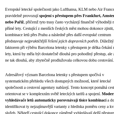
Evropské letecké společnosti jako Lufthansa, KLM nebo Air Franc
pravidelně provozují
spojení s přestupem přes Frankfurt, Amst
nebo Paříž
, přičemž tyto trasy často vycházejí finančně výhodněji 
přímé lety. Cestující z menších českých měst mohou dokonce zjistit,
kombinace letů přes Prahu a následně přes další evropské centrum
představuje
nejpraktičtější řešení jejich dopravních potřeb
. Důležit
faktorem při výběru Barcelona letenky s přestupem je délka čekání
lety, která by měla být dostatečně dlouhá pro pohodlný přestup, ale
ne tak dlouhá, aby zbytečně prodlužovala celkovou dobu cestování.
Adresářový význam Barcelona letenky s přestupem spočívá v
systematickém přehledu všech dostupných možností, které letecké
společnosti a cestovní agentury nabízejí. Tento koncept pomáhá ces
orientovat se v komplexním světě leteckých tarifů a spojení.
Moder
vyhledávače letů automaticky porovnávají tisíce kombinací
a d
identifikovat ty nejzajímavější varianty z hlediska poměru ceny a kv
služeb. Někteří cestující dokonce záměrně vyhledávají delší přestupy