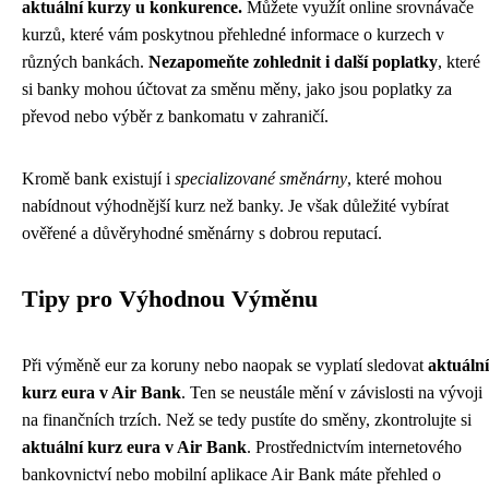
aktuální kurzy u konkurence.
Můžete využít online srovnávače
kurzů, které vám poskytnou přehledné informace o kurzech v
různých bankách.
Nezapomeňte zohlednit i další poplatky
, které
si banky mohou účtovat za směnu měny, jako jsou poplatky za
převod nebo výběr z bankomatu v zahraničí.
Kromě bank existují i
specializované směnárny
, které mohou
nabídnout výhodnější kurz než banky. Je však důležité vybírat
ověřené a důvěryhodné směnárny s dobrou reputací.
Tipy pro Výhodnou Výměnu
Při výměně eur za koruny nebo naopak se vyplatí sledovat
aktuální
kurz eura v Air Bank
. Ten se neustále mění v závislosti na vývoji
na finančních trzích. Než se tedy pustíte do směny, zkontrolujte si
aktuální kurz eura v Air Bank
. Prostřednictvím internetového
bankovnictví nebo mobilní aplikace Air Bank máte přehled o