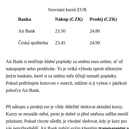
Srovnání kurzů EUR
Banka
Nákup (CZK)
Prodej (CZK)
Air Bank
23.50
24.80
Česká spořitelna
23.45
24.90
Air Bank si neúčtuje
žádné poplatky
za směnu eura online, ať už
nakupujete nebo prodáváte. To je velká výhoda oproti některým
jiným bankám, které si za směnu měn účtují nemalé poplatky.
Pokud potřebujete hotovost v eurech, můžete si ji vybrat v jakékoli
pobočce Air Bank.
Při nákupu a prodeji eur je vždy důležité sledovat aktuální kurzy.
Kurzy se neustále mění, proto je dobré si před směnou udělat menší
průzkum. Pokud chcete ušetřit, je vhodné sledovat, kdy je kurz pro
vás nejvýhodnější. Air Bank nabízí svým klientům
transparentní a