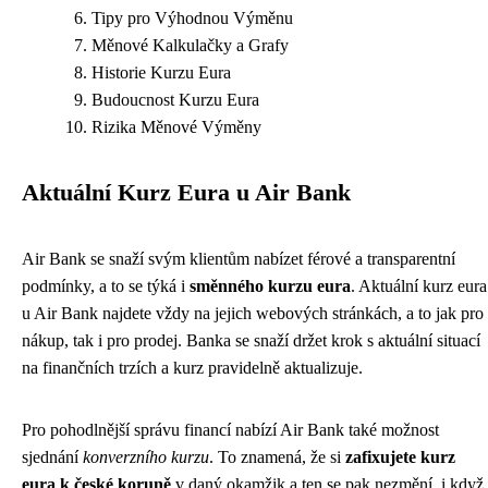
Tipy pro Výhodnou Výměnu
Měnové Kalkulačky a Grafy
Historie Kurzu Eura
Budoucnost Kurzu Eura
Rizika Měnové Výměny
Aktuální Kurz Eura u Air Bank
Air Bank se snaží svým klientům nabízet férové a transparentní
podmínky, a to se týká i
směnného kurzu eura
. Aktuální kurz eura
u Air Bank najdete vždy na jejich webových stránkách, a to jak pro
nákup, tak i pro prodej. Banka se snaží držet krok s aktuální situací
na finančních trzích a kurz pravidelně aktualizuje.
Pro pohodlnější správu financí nabízí Air Bank také možnost
sjednání
konverzního kurzu
. To znamená, že si
zafixujete kurz
eura k české koruně
v daný okamžik a ten se pak nezmění, i když