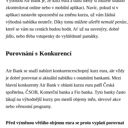
Výhodou Air Bank je, že kurz eura a další měny si můžete snadno
zkontrolovat online nebo v mobilní aplikaci. Navíc, pokud si v
aplikaci nastavíte upozornění na změnu kurzu, už vám žádná
výhodná nabídka neuteče. Díky tomu můžete
ušetřit nemalé peníze
,
které se vám na cestách budou hodit. Ať už na suvenýry, dobré
jídlo, nebo třeba vstupenky do vyhlédnuté památky.
Porovnání s Konkurencí
Air Bank se snaží nabízet konkurenceschopný kurz eura, ale vždy
je dobré porovnat si aktuální nabídku s ostatními bankami. Mezi
hlavní konkurenty Air Bank v oblasti kurzu eura patří Česká
spořitelna, ČSOB, Komerční banka a Fio banka. Tyto banky často
lákají na výhodnější kurzy pro menší objemy měn, slevové akce
nebo věrnostní programy.
Před výměnou většího objemu eura se proto vyplatí porovnat