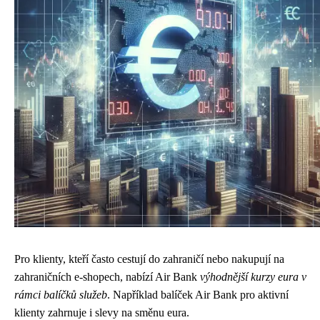
Pro klienty, kteří často cestují do zahraničí nebo nakupují na
zahraničních e-shopech, nabízí Air Bank
výhodnější kurzy eura v
rámci balíčků služeb
. Například balíček Air Bank pro aktivní
klienty zahrnuje i slevy na směnu eura.