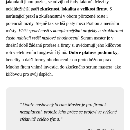
jakoukoli jinou pozici, se odvíjí od řady faktorů. Mezi ty
nejdůležitější patří
zkušenost
,
lokalita
a
velikost firmy
. S
narůstající praxí a zkušenostmi v oboru přirozeně roste i
potenciál mzdy. Stejně tak se liší platy mezi Prahou a menšími
městy.
Větší společnosti s komplexnějšími projekty a strukturami
často nabízejí vyšší mzdové ohodnocení
. Scrum master je v
dnešní době žádaná profese a firmy si uvědomují jeho klíčovou
roli v efektivním fungování týmů.
Dobré platové podmínky
,
benefity a další formy ohodnocení jsou proto běžnou praxí.
Mnoho firem vnímá investici do zkušeného scrum mastera jako
klíčovou pro svůj úspěch.
Dobře nastavený Scrum Master je pro firmu k
nezaplacení, protože jeho práce se projeví ve zvýšené
efektivitě celého týmu.