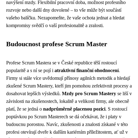
navýšení mzdy. Flexibilní pracovní doba, možnost profesního
rozvoje nebo další dny dovolené – to vše může být součástí
vašeho balíčku. Nezapomeňte, že vaše ochota jednat a hledat
kompromisy svědčí o vaší profesionalitě a zralosti.
Budoucnost profese Scrum Master
Profese Scrum Mastera se v České republice těší rostoucí
popularitě a s ní se pojí i
atraktivní finanční ohodnocení
.
Firmy si stále více uvědomují přínosy agilních metodik a hledají
zkušené Scrum Mastery, kteří jim pomohou zefektivnit procesy a
dosahovat lepších výsledků.
Mzdy pro Scrum Mastery
se liší v
závislosti na zkušenostech, lokalitě a velikosti firmy, ale obecně
platí, že se jedná o
nadprůměrně placenou pozici
. S rostoucí
poptávkou po Scrum Masterech se dá očekávat, že i platy v
budoucnu porostou. Navíc, zkušenosti a znalosti získané v této
profesi otevírají dveře k dalším kariérním příležitostem, ať už v