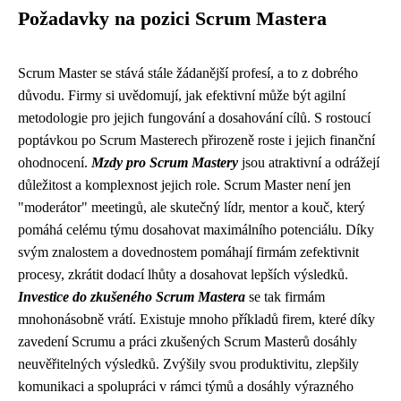
Požadavky na pozici Scrum Mastera
Scrum Master se stává stále žádanější profesí, a to z dobrého
důvodu. Firmy si uvědomují, jak efektivní může být agilní
metodologie pro jejich fungování a dosahování cílů. S rostoucí
poptávkou po Scrum Masterech přirozeně roste i jejich finanční
ohodnocení.
Mzdy pro Scrum Mastery
jsou atraktivní a odrážejí
důležitost a komplexnost jejich role. Scrum Master není jen
"moderátor" meetingů, ale skutečný lídr, mentor a kouč, který
pomáhá celému týmu dosahovat maximálního potenciálu. Díky
svým znalostem a dovednostem pomáhají firmám zefektivnit
procesy, zkrátit dodací lhůty a dosahovat lepších výsledků.
Investice do zkušeného Scrum Mastera
se tak firmám
mnohonásobně vrátí. Existuje mnoho příkladů firem, které díky
zavedení Scrumu a práci zkušených Scrum Masterů dosáhly
neuvěřitelných výsledků. Zvýšily svou produktivitu, zlepšily
komunikaci a spolupráci v rámci týmů a dosáhly výrazného