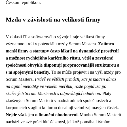
Českou republikou.
Mzda v závislosti na velikosti firmy
V oblasti IT a softwarového vývoje hraje velikost firmy
významnou roli v potenciálu mzdy Scrum Mastera.
Zatímco
menší firmy a startupy často lákají na dynamické prostředí
a možnost rychlejšího kariérního růstu, větší a zavedené
společnosti obvykle disponují propracovanější strukturou a
s ní spojenými benefity.
To se může projevit i na výši mzdy pro
Scrum Mastera.
Právě ve větších firmách, kde je kladen důraz
na agilní metodiky ve velkém měřítku, roste poptávka po
zkušených Scrum Masterech s odpovídající odměnou.
Platy
zkušených Scrum Masterů v nadnárodních společnostech a
korporacích s agilní kulturou dosahují velmi zajímavých částek.
Nejde však jen o finanční ohodnocení.
Mnoho Scrum Masterů
nachází ve své práci hlubší smysl, jelikož pomáhají týmům