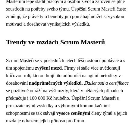
Masterům lépe sladit pracovní a osobní život a zároveň se plně
soustředit na potřeby svého týmu. Úspěšní Scrum Masteři často
zmiňují, že právě tyto benefity jim pomáhají udržet si vysokou
motivaci a dosahovat vynikajících výsledků.
Trendy ve mzdách Scrum Masterů
Scrum Masteři se v posledních letech těší rostoucí poptávce a s
tím spojenému
zvýšení mezd
. Firmy si stále více uvědomují
klíčovou roli, kterou hrají tito odborníci na agilní metodiky v
dosahování
nadprůměrných výsledků
.
Zkušenosti a certifikace
se pozitivně odráží na výši mzdy, která v některých případech
překračuje i 100 000 Kč hrubého. Úspěšní Scrum Masteři s
prokazatelnými výsledky a výbornými komunikačními
schopnostmi se tak stávají
vysoce ceněnými
členy týmů a jejich
mzda je odrazem jejich přínosu pro firmu.