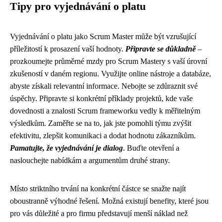
Tipy pro vyjednávání o platu
Vyjednávání o platu jako Scrum Master může být vzrušující
příležitostí k prosazení vaší hodnoty.
Připravte se důkladně
–
prozkoumejte průměrné mzdy pro Scrum Mastery s vaší úrovní
zkušeností v daném regionu. Využijte online nástroje a databáze,
abyste získali relevantní informace. Nebojte se zdůraznit své
úspěchy. Připravte si konkrétní příklady projektů, kde vaše
dovednosti a znalosti Scrum frameworku vedly k měřitelným
výsledkům. Zaměřte se na to, jak jste pomohli týmu zvýšit
efektivitu, zlepšit komunikaci a dodat hodnotu zákazníkům.
Pamatujte, že vyjednávání je dialog
. Buďte otevření a
naslouchejte nabídkám a argumentům druhé strany.
Místo striktního trvání na konkrétní částce se snažte najít
oboustranně výhodné řešení. Možná existují benefity, které jsou
pro vás důležité a pro firmu představují menší náklad než