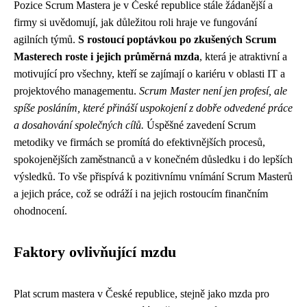
Pozice Scrum Mastera je v České republice stále žádanější a
firmy si uvědomují, jak důležitou roli hraje ve fungování
agilních týmů.
S rostoucí poptávkou po zkušených Scrum
Masterech roste i jejich průměrná mzda
, která je atraktivní a
motivující pro všechny, kteří se zajímají o kariéru v oblasti IT a
projektového managementu.
Scrum Master není jen profesí, ale
spíše posláním, které přináší uspokojení z dobře odvedené práce
a dosahování společných cílů.
Úspěšné zavedení Scrum
metodiky ve firmách se promítá do efektivnějších procesů,
spokojenějších zaměstnanců a v konečném důsledku i do lepších
výsledků. To vše přispívá k pozitivnímu vnímání Scrum Masterů
a jejich práce, což se odráží i na jejich rostoucím finančním
ohodnocení.
Faktory ovlivňující mzdu
Plat scrum mastera v České republice, stejně jako mzda pro