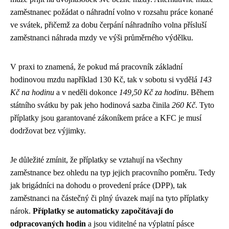
zaměstnanec požádat o náhradní volno v rozsahu práce konané
ve svátek, přičemž za dobu čerpání náhradního volna přísluší
zaměstnanci náhrada mzdy ve výši průměrného výdělku.
V praxi to znamená, že pokud má pracovník základní
hodinovou mzdu například 130 Kč, tak v sobotu si vydělá
143
Kč na hodinu
a v neděli dokonce
149,50 Kč za hodinu
. Během
státního svátku by pak jeho hodinová sazba činila
260 Kč
. Tyto
příplatky jsou garantované zákoníkem práce a KFC je musí
dodržovat bez výjimky.
Je důležité zmínit, že příplatky se vztahují na všechny
zaměstnance bez ohledu na typ jejich pracovního poměru. Tedy
jak brigádníci na dohodu o provedení práce (DPP), tak
zaměstnanci na částečný či plný úvazek mají na tyto příplatky
nárok.
Příplatky se automaticky započítávají do
odpracovaných hodin
a jsou viditelné na výplatní pásce