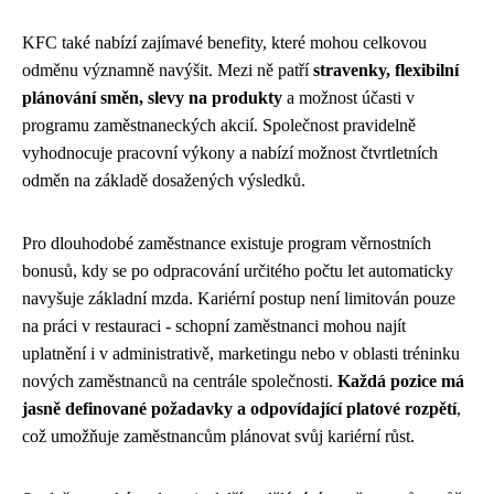
KFC také nabízí zajímavé benefity, které mohou celkovou
odměnu významně navýšit. Mezi ně patří
stravenky, flexibilní
plánování směn, slevy na produkty
a možnost účasti v
programu zaměstnaneckých akcií. Společnost pravidelně
vyhodnocuje pracovní výkony a nabízí možnost čtvrtletních
odměn na základě dosažených výsledků.
Pro dlouhodobé zaměstnance existuje program věrnostních
bonusů, kdy se po odpracování určitého počtu let automaticky
navyšuje základní mzda. Kariérní postup není limitován pouze
na práci v restauraci - schopní zaměstnanci mohou najít
uplatnění i v administrativě, marketingu nebo v oblasti tréninku
nových zaměstnanců na centrále společnosti.
Každá pozice má
jasně definované požadavky a odpovídající platové rozpětí
,
což umožňuje zaměstnancům plánovat svůj kariérní růst.