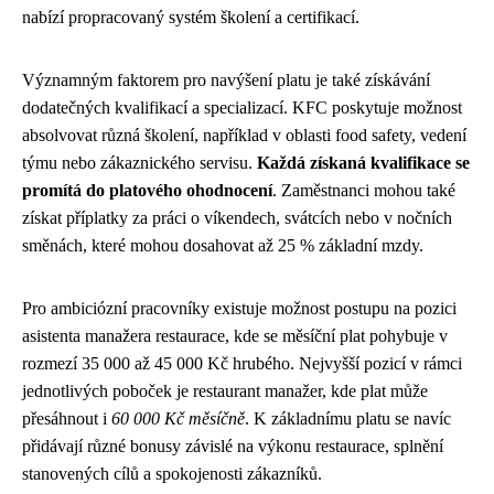
nabízí propracovaný systém školení a certifikací.
Významným faktorem pro navýšení platu je také získávání
dodatečných kvalifikací a specializací. KFC poskytuje možnost
absolvovat různá školení, například v oblasti food safety, vedení
týmu nebo zákaznického servisu.
Každá získaná kvalifikace se
promítá do platového ohodnocení
. Zaměstnanci mohou také
získat příplatky za práci o víkendech, svátcích nebo v nočních
směnách, které mohou dosahovat až 25 % základní mzdy.
Pro ambiciózní pracovníky existuje možnost postupu na pozici
asistenta manažera restaurace, kde se měsíční plat pohybuje v
rozmezí 35 000 až 45 000 Kč hrubého. Nejvyšší pozicí v rámci
jednotlivých poboček je restaurant manažer, kde plat může
přesáhnout i
60 000 Kč měsíčně
. K základnímu platu se navíc
přidávají různé bonusy závislé na výkonu restaurace, splnění
stanovených cílů a spokojenosti zákazníků.