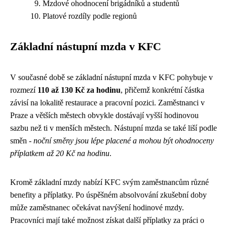
Mzdové ohodnocení brigádníků a studentů
Platové rozdíly podle regionů
Základní nástupní mzda v KFC
V současné době se základní nástupní mzda v KFC pohybuje v
rozmezí
110 až 130 Kč za hodinu
, přičemž konkrétní částka
závisí na lokalitě restaurace a pracovní pozici. Zaměstnanci v
Praze a větších městech obvykle dostávají vyšší hodinovou
sazbu než ti v menších městech. Nástupní mzda se také liší podle
směn -
noční směny jsou lépe placené a mohou být ohodnoceny
příplatkem až 20 Kč na hodinu
.
Kromě základní mzdy nabízí KFC svým zaměstnancům různé
benefity a příplatky. Po úspěšném absolvování zkušební doby
může zaměstnanec očekávat navýšení hodinové mzdy.
Pracovníci mají také možnost získat další příplatky za práci o