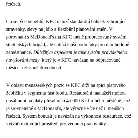
řetězců.
Co se týče benefitů, KFC nabízí standardní balíček zahrnující
stravenky, slevy na jídlo a flexibilní plánování směn. V
porovnání s McDonald's má KFC méně propracovaný systém
studentských brigád, ale nabízí lepší podmínky pro dlouhodobé
zaměstnance.
Důležitým aspektem je také systém pravidelného
navyšování mzdy
, který je v KFC navázán na odpracované
měsíce a získané dovednosti.
V oblasti manažerských pozic se KFC drží na špici platového
žebříčku v segmentu fast foodu. Restaurační manažeři mohou
dosáhnout na platy přesahující 45 000 Kč hrubého měsíčně, což
je srovnatelné s McDonald's, ale výrazně více než u menších
řetězců. Systém bonusů je navázán na výkonnost restaurace, což
vytváří motivující prostředí pro vedoucí pracovníky.