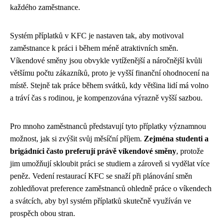
každého zaměstnance.
Systém příplatků v KFC je nastaven tak, aby motivoval
zaměstnance k práci i během méně atraktivních směn.
Víkendové směny jsou obvykle vytíženější a náročnější kvůli
většímu počtu zákazníků, proto je vyšší finanční ohodnocení na
místě. Stejně tak práce během svátků, kdy většina lidí má volno
a tráví čas s rodinou, je kompenzována výrazně vyšší sazbou.
Pro mnoho zaměstnanců představují tyto příplatky významnou
možnost, jak si zvýšit svůj měsíční příjem.
Zejména studenti a
brigádníci často preferují právě víkendové směny
, protože
jim umožňují skloubit práci se studiem a zároveň si vydělat více
peněz. Vedení restaurací KFC se snaží při plánování směn
zohledňovat preference zaměstnanců ohledně práce o víkendech
a svátcích, aby byl systém příplatků skutečně využíván ve
prospěch obou stran.