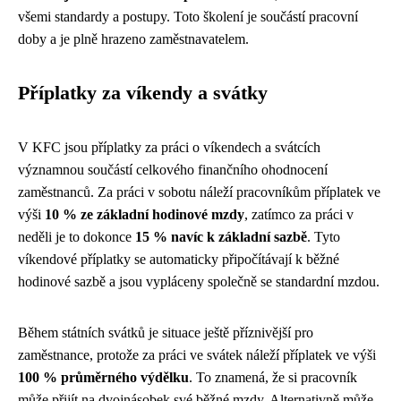
všemi standardy a postupy. Toto školení je součástí pracovní
doby a je plně hrazeno zaměstnavatelem.
Příplatky za víkendy a svátky
V KFC jsou příplatky za práci o víkendech a svátcích
významnou součástí celkového finančního ohodnocení
zaměstnanců. Za práci v sobotu náleží pracovníkům příplatek ve
výši
10 % ze základní hodinové mzdy
, zatímco za práci v
neděli je to dokonce
15 % navíc k základní sazbě
. Tyto
víkendové příplatky se automaticky připočítávají k běžné
hodinové sazbě a jsou vypláceny společně se standardní mzdou.
Během státních svátků je situace ještě příznivější pro
zaměstnance, protože za práci ve svátek náleží příplatek ve výši
100 % průměrného výdělku
. To znamená, že si pracovník
může přijít na dvojnásobek své běžné mzdy. Alternativně může