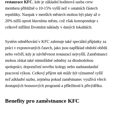
restaurace KFC
, kde je základní hodinová sazba crew
membera přibližně o 10-15% vyšší než v ostatních částech
republiky. Naopak v menších městech mohou být platy až o
20% nižší oproti hlavnímu městu, což však koresponduje s
celkově nižšími životními náklady v daných lokalitách.
Systém odměňování v KFC zahrnuje také speciální příplatky za
práci v exponovaných časech, jako jsou například období obědů
nebo večeří, kdy je návštěvnost restaurací nejvyšší. Zaměstnanci
mohou získat také mimořádné odměny za dlouhodobou
spolupráci, doporučení nového kolegy nebo nadstandardní
pracovní výkon.
Celkový příjem tak může být významně vyšší
než základní sazba
, zejména pokud zaměstnanec využívá všech
dostupných bonusových programů a příležitostí k přivýdělku.
Benefity pro zaměstnance KFC