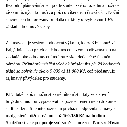
flexibilní plánování směn podle studentského rozvrhu a možnost
získání různých bonusů za práci o víkendech či svátcích. Noční
směny jsou honorovány příplatkem, který obvykle činí 10%
základní hodinové sazby.
Zajímavostí je systém hodnocení výkonu, který KFC používá.
Brigádníci jsou pravidelně hodnoceni svými nadřízenými a na
základě tohoto hodnocení mohou získat dodatečné finanční
odměny.
Průměrný měsíční výdělek brigádníka při 20 hodinách
týdně se pohybuje okolo 9 000 až 11 000 Kč
, což představuje
zajímavý přivýdělek pro studenty.
KFC také nabízí možnost kariérního růstu, kdy se šikovní
brigádníci mohou vypracovat na pozice trenérů nebo dokonce
shift leaderů. S těmito pozicemi přichází i odpovídající navýšení
mzdy, které může dosáhnout až
160-180 Kč na hodinu
.
Společnost také podporuje své zaměstnance v dalším vzdělávání