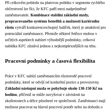
Při celkovém pohledu na platovou politiku v segmentu rychlého
občerstvení lze říci, že KFC patří mezi nadprůměrné
zaměstnavatele.
Kombinace stabilní základní mzdy,
propracovaného systému benefitů a možností kariérního
růstu
vytváří konkurenceschopný balíček, který je atraktivní pro
potenciální zaměstnance. Přestože některé řetězce mohou v
určitých aspektech nabízet výhodnější podmínky, celková
nabídka KFC zůstává jednou z nejkomplexnějších na trhu.
Pracovní podmínky a časová flexibilita
Práce v KFC nabízí zaměstnancům různorodé pracovní
podmínky, které se odvíjí od konkrétní pozice a provozovny.
Základní nástupní mzda se pohybuje okolo 130-150 Kč na
hodinu
, přičemž se může navyšovat v závislosti na
zkušenostech a délce působení ve společnosti. Zaměstnanci mají
možnost pracovat na hlavní pracovní poměr nebo na dohodu o