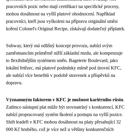
pracovních pozic nebo mají certifikaci na specifické procesy,
mohou dosáhnout na vyšší platové ohodnocení. Například
pracovníci, kteří jsou vyškoleni na přípravu originální směsi
koření Colonel's Original Recipe, získávají dodatečný příplatek.
Subway, který má odlišný koncept provozu, nabízí svým
zaměstnancům průměrně nižší základní mzdu, ale kompenzuje
to flexibilnějším systémem směn. Bageterie Boulevard, jako
lokální řetězec, má platové podmínky mírně pod úrovní KFC,
ale nabízí více benefitů v podobě stravenek a příspěvků na
dopravu.
Významným faktorem v KFC je možnost kariérního růstu
.
Zatímco nástupní plat může být srovnatelný s konkurencí, KFC
nabízí propracovaný systém školení a postupu na vyšší pozice.
Shift leadeři v KFC mohou dosáhnout na platy přesahující 32
000 Kč hrubého, což je více než u většiny konkurenčních