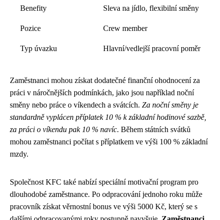
Benefity
Sleva na jídlo, flexibilní směny
Pozice
Crew member
Typ úvazku
Hlavní/vedlejší pracovní poměr
Zaměstnanci mohou získat dodatečné finanční ohodnocení za
práci v náročnějších podmínkách, jako jsou například noční
směny nebo práce o víkendech a svátcích.
Za noční směny je
standardně vyplácen příplatek 10 % k základní hodinové sazbě,
za práci o víkendu pak 10 % navíc
. Během státních svátků
mohou zaměstnanci počítat s příplatkem ve výši 100 % základní
mzdy.
Společnost KFC také nabízí speciální motivační program pro
dlouhodobé zaměstnance. Po odpracování jednoho roku může
pracovník získat věrnostní bonus ve výši 5000 Kč, který se s
dalšími odpracovanými roky postupně navyšuje.
Zaměstnanci