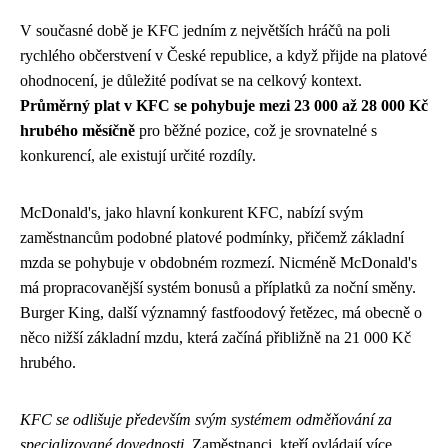
V současné době je KFC jedním z největších hráčů na poli
rychlého občerstvení v České republice, a když přijde na platové
ohodnocení, je důležité podívat se na celkový kontext.
Průměrný plat v KFC se pohybuje mezi 23 000 až 28 000 Kč
hrubého měsíčně
pro běžné pozice, což je srovnatelné s
konkurencí, ale existují určité rozdíly.
McDonald's, jako hlavní konkurent KFC, nabízí svým
zaměstnancům podobné platové podmínky, přičemž základní
mzda se pohybuje v obdobném rozmezí. Nicméně McDonald's
má propracovanější systém bonusů a příplatků za noční směny.
Burger King, další významný fastfoodový řetězec, má obecně o
něco nižší základní mzdu, která začíná přibližně na 21 000 Kč
hrubého.
KFC se odlišuje především svým systémem odměňování za
specializované dovednosti
. Zaměstnanci, kteří ovládají více