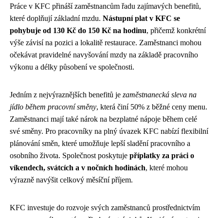
Práce v KFC přináší zaměstnancům řadu zajímavých benefitů,
které doplňují základní mzdu.
Nástupní plat v KFC se
pohybuje od 130 Kč do 150 Kč na hodinu
, přičemž konkrétní
výše závisí na pozici a lokalitě restaurace. Zaměstnanci mohou
očekávat pravidelné navyšování mzdy na základě pracovního
výkonu a délky působení ve společnosti.
Jedním z nejvýraznějších benefitů je
zaměstnanecká sleva na
jídlo během pracovní směny
, která činí 50% z běžné ceny menu.
Zaměstnanci mají také nárok na bezplatné nápoje během celé
své směny. Pro pracovníky na plný úvazek KFC nabízí flexibilní
plánování směn, které umožňuje lepší sladění pracovního a
osobního života. Společnost poskytuje
příplatky za práci o
víkendech, svátcích a v nočních hodinách
, které mohou
výrazně navýšit celkový měsíční příjem.
KFC investuje do rozvoje svých zaměstnanců prostřednictvím