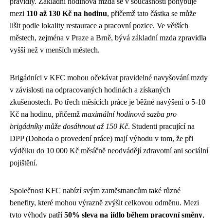
pravidly. Základní hodinová mzda se v současnosti pohybuje
mezi
110 až 130 Kč na hodinu
, přičemž tato částka se může
lišit podle lokality restaurace a pracovní pozice. Ve větších
městech, zejména v Praze a Brně, bývá základní mzda zpravidla
vyšší než v menších městech.
Brigádníci v KFC mohou očekávat pravidelné navyšování mzdy
v závislosti na odpracovaných hodinách a získaných
zkušenostech. Po třech měsících práce je běžné navýšení o 5-10
Kč na hodinu, přičemž
maximální hodinová sazba pro
brigádníky může dosáhnout až 150 Kč
. Studenti pracující na
DPP (Dohoda o provedení práce) mají výhodu v tom, že při
výdělku do 10 000 Kč měsíčně neodvádějí zdravotní ani sociální
pojištění.
Společnost KFC nabízí svým zaměstnancům také různé
benefity, které mohou výrazně zvýšit celkovou odměnu. Mezi
tyto výhody patří
50% sleva na jídlo během pracovní směny
,