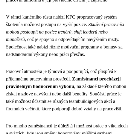
V rámci kariérního růstu nabízí KFC propracovaný systém
školení a možnost postupu na vyšší pozice.
Zkušení pracovníci
mohou postoupit na pozice trenérů, shift leaderů nebo
manažerů
, což je spojeno s odpovídajícím navýšením mzdy.
Společnost také nabízí různé motivační programy a bonusy za
nadstandardní výkony nebo práci přesčas.
Pracovní atmosféra je týmová a podporující, což přispívá k
příjemnému pracovnímu prostředí.
Zaměstnanci procházejí
pravidelným hodnocením výkonu
, na základě kterého mohou
získat mzdové navýšení nebo další benefity. Součástí práce je
také možnost účastnit se různých teambuildigových akcí a
firemních večírků, které podporují dobré vztahy na pracovišti.
Pro mnoho zaměstnanců je důležitá i možnost práce o víkendech
a svátcích, kdy jsou směny honorovány vyššími sazbami.