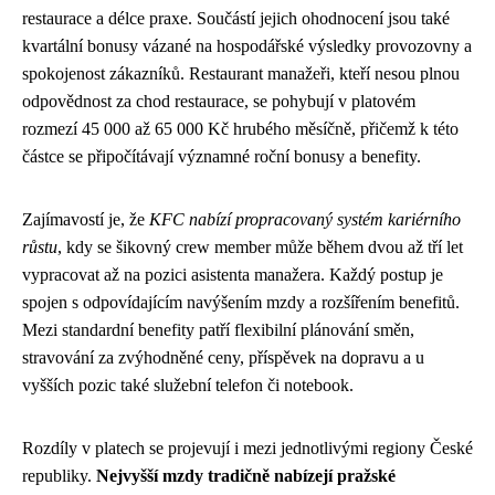
restaurace a délce praxe. Součástí jejich ohodnocení jsou také
kvartální bonusy vázané na hospodářské výsledky provozovny a
spokojenost zákazníků. Restaurant manažeři, kteří nesou plnou
odpovědnost za chod restaurace, se pohybují v platovém
rozmezí 45 000 až 65 000 Kč hrubého měsíčně, přičemž k této
částce se připočítávají významné roční bonusy a benefity.
Zajímavostí je, že
KFC nabízí propracovaný systém kariérního
růstu
, kdy se šikovný crew member může během dvou až tří let
vypracovat až na pozici asistenta manažera. Každý postup je
spojen s odpovídajícím navýšením mzdy a rozšířením benefitů.
Mezi standardní benefity patří flexibilní plánování směn,
stravování za zvýhodněné ceny, příspěvek na dopravu a u
vyšších pozic také služební telefon či notebook.
Rozdíly v platech se projevují i mezi jednotlivými regiony České
republiky.
Nejvyšší mzdy tradičně nabízejí pražské