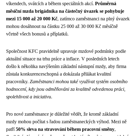
víkendech, svátcích a během speciálních akcí.
Průměrná
měsíční mzda brigádníka na částečný úvazek se pohybuje
mezi 15 000 až 20 000 Kč
, zatímco zaměstnanci na plný úvazek
mohou dosáhnout na částku 25 000 až 30 000 Kč měsíčně
včetně všech bonusů a příplatků.
Společnost KFC pravidelně upravuje mzdové podmínky podle
aktuální situace na trhu práce a inflace. V posledních letech
došlo k několika navýšením základní nástupní mzdy, aby firma
zůstala konkurenceschopná a dokázala přilákat kvalitní
pracovníky.
Zaměstnanci mohou také využívat systém osobního
hodnocení, kdy jsou odměňováni za kvalitně odvedenou práci,
spolehlivost a iniciativu
.
Pro nové zaměstnance je důležité vědět, že kromě základní
mzdy mohou počítat s řadou zaměstnaneckých výhod. Mezi ně
patří
50% sleva na stravování během pracovní směny
,