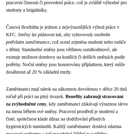
pracovní činnosti či provedení práce, což je zvláště výhodné pro
studenty a brigádníky.
Časová flexibilita je jednou z nejvýraznějších výhod práce v
KFC.
Směny lze plánovat tak, aby vyhovovaly osobním
potřebám zaměstnance
, což ocení zejména studenti nebo rodiče
s dětmi. Standardní směny jsou většinou osmihodinové, ale
existuje možnost domluvy na kratších či delších směnách podle
potřeby. Noční směny jsou honorovány příplatkem, který může
dosáhnout až 20 % základní mzdy.
Zaměstnanci mají nárok na zákonnou dovolenou v délce 20 dnů
ročně při práci na plný úvazek.
Benefity zahrnují stravování
za zvýhodněné ceny
, kdy zaměstnanci získávají výraznou slevu
na menu během své směny. Pracovní prostředí je moderní a
čisté, společnost klade důraz na dodržování přísných
hygienických standardů. Každý zaměstnanec dostává zdarma
pracovní uniformu a její pravidelné čištění je zajištěno.