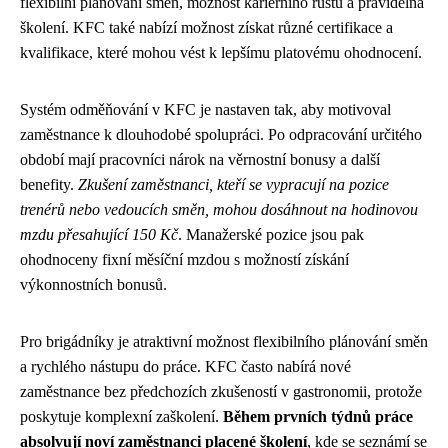
flexibilní plánování směn, možnost kariérního růstu a pravidelná
školení. KFC také nabízí možnost získat různé certifikace a
kvalifikace, které mohou vést k lepšímu platovému ohodnocení.
Systém odměňování v KFC je nastaven tak, aby motivoval
zaměstnance k dlouhodobé spolupráci. Po odpracování určitého
období mají pracovníci nárok na věrnostní bonusy a další
benefity.
Zkušení zaměstnanci, kteří se vypracují na pozice
trenérů nebo vedoucích směn, mohou dosáhnout na hodinovou
mzdu přesahující 150 Kč
. Manažerské pozice jsou pak
ohodnoceny fixní měsíční mzdou s možností získání
výkonnostních bonusů.
Pro brigádníky je atraktivní možnost flexibilního plánování směn
a rychlého nástupu do práce. KFC často nabírá nové
zaměstnance bez předchozích zkušeností v gastronomii, protože
poskytuje komplexní zaškolení.
Během prvních týdnů práce
absolvují noví zaměstnanci placené školení
, kde se seznámí se