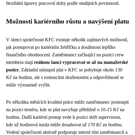
flexibilní úpravy pracovní doby podle studijních povinností.
Možnosti kariérního růstu a navýšení platu
V rámci společnosti KFC existuje několik zajímavých možností,
jak postupovat po kariérním žebříčku a dosáhnout lepšího
finančního ohodnocení. Zaměstnanci začínající na pozici crew
membera mají
reálnou šanci vypracovat se až na manažerské
pozice
. Základní nástupní plat v KFC se pohybuje okolo 130
Kč na hodinu, ale s rostoucími zkušenostmi a odpovědností se
může významně zvýšit.
Po několika měsících kvalitní práce může zaměstnanec postoupit
na pozici trenéra, kde se plat navyšuje přibližně o 10-15 Kč na
hodinu. Další kariérní postup vede k pozici shift supervisora,
kde už hodinová mzda může dosahovat
až 170 Kč za hodinu
.
Vedení společnosti aktivně podporuje interní růst zaměstnanců a