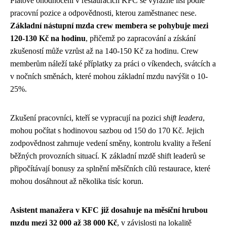
Platové ohodnocení v restauracích KFC se výrazně liší podle
pracovní pozice a odpovědnosti, kterou zaměstnanec nese.
Základní nástupní mzda crew membera se pohybuje mezi
120-130 Kč na hodinu
, přičemž po zapracování a získání
zkušeností může vzrůst až na 140-150 Kč za hodinu. Crew
memberům náleží také příplatky za práci o víkendech, svátcích a
v nočních směnách, které mohou základní mzdu navýšit o 10-
25%.
Zkušení pracovníci, kteří se vypracují na pozici
shift leadera
,
mohou počítat s hodinovou sazbou od 150 do 170 Kč. Jejich
zodpovědnost zahrnuje vedení směny, kontrolu kvality a řešení
běžných provozních situací. K základní mzdě shift leaderů se
připočítávají bonusy za splnění měsíčních cílů restaurace, které
mohou dosáhnout až několika tisíc korun.
Asistent manažera v KFC již dosahuje na měsíční hrubou
mzdu mezi 32 000 až 38 000 Kč
, v závislosti na lokalitě