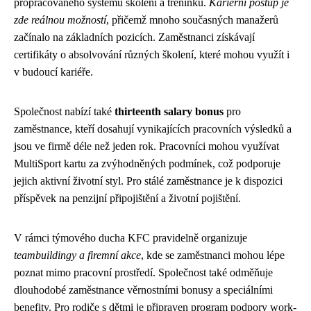
propracovaného systému školení a tréninků.
Kariérní postup je
zde reálnou možností
, přičemž mnoho současných manažerů
začínalo na základních pozicích. Zaměstnanci získávají
certifikáty o absolvování různých školení, které mohou využít i
v budoucí kariéře.
Společnost nabízí také
thirteenth salary bonus
pro
zaměstnance, kteří dosahují vynikajících pracovních výsledků a
jsou ve firmě déle než jeden rok. Pracovníci mohou využívat
MultiSport kartu za zvýhodněných podmínek, což podporuje
jejich aktivní životní styl. Pro stálé zaměstnance je k dispozici
příspěvek na penzijní připojištění a životní pojištění.
V rámci týmového ducha KFC pravidelně organizuje
teambuildingy a firemní akce
, kde se zaměstnanci mohou lépe
poznat mimo pracovní prostředí. Společnost také odměňuje
dlouhodobé zaměstnance věrnostními bonusy a speciálními
benefity. Pro rodiče s dětmi je připraven program podpory work-