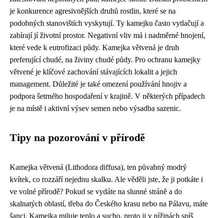
je konkurence agresivnějších druhů rostlin, které se na
podobných stanovištích vyskytují. Ty kamejku často vytlačují a
zabírají jí životní prostor. Negativní vliv má i nadměrné hnojení,
které vede k eutrofizaci půdy. Kamejka větvená je druh
preferující chudé, na živiny chudé půdy. Pro ochranu kamejky
větvené je klíčové zachování stávajících lokalit a jejich
management. Důležité je také omezení používání hnojiv a
podpora šetrného hospodaření v krajině. V některých případech
je na místě i aktivní výsev semen nebo výsadba sazenic.
Tipy na pozorování v přírodě
Kamejka větvená (Lithodora diffusa), ten půvabný modrý
kvítek, co rozzáří nejednu skalku. Ale věděli jste, že ji potkáte i
ve volné přírodě? Pokud se vydáte na slunné stráně a do
skalnatých oblastí, třeba do Českého krasu nebo na Pálavu, máte
šanci. Kamejka miluje teplo a sucho, proto ji v nížinách spíš