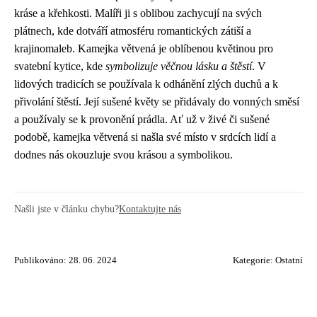
kráse a křehkosti. Malíři ji s oblibou zachycují na svých
plátnech, kde dotváří atmosféru romantických zátiší a
krajinomaleb. Kamejka větvená je oblíbenou květinou pro
svatební kytice, kde
symbolizuje věčnou lásku a štěstí
. V
lidových tradicích se používala k odhánění zlých duchů a k
přivolání štěstí. Její sušené květy se přidávaly do vonných směsí
a používaly se k provonění prádla. Ať už v živé či sušené
podobě, kamejka větvená si našla své místo v srdcích lidí a
dodnes nás okouzluje svou krásou a symbolikou.
Našli jste v článku chybu?
Kontaktujte nás
Publikováno: 28. 06. 2024
Kategorie:
Ostatní