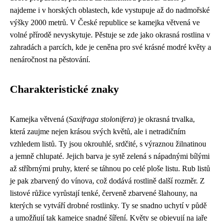
najdeme i v horských oblastech, kde vystupuje až do nadmořské
výšky 2000 metrů. V České republice se kamejka větvená ve
volné přírodě nevyskytuje. Pěstuje se zde jako okrasná rostlina v
zahradách a parcích, kde je ceněna pro své krásné modré květy a
nenáročnost na pěstování.
Charakteristické znaky
Kamejka větvená (
Saxifraga stolonifera
) je okrasná trvalka,
která zaujme nejen krásou svých květů, ale i netradičním
vzhledem listů. Ty jsou okrouhlé, srdčité, s výraznou žilnatinou
a jemně chlupaté. Jejich barva je sytě zelená s nápadnými bílými
až stříbrnými pruhy, které se táhnou po celé ploše listu. Rub listů
je pak zbarvený do vínova, což dodává rostlině další rozměr. Z
listové růžice vyrůstají tenké, červeně zbarvené šlahouny, na
kterých se vytváří drobné rostlinky. Ty se snadno uchytí v půdě
a umožňují tak kamejce snadné šíření. Květy se objevují na jaře