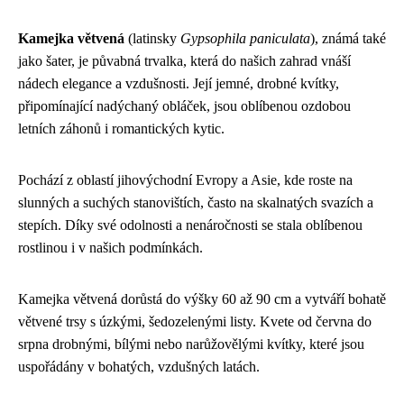
Kamejka větvená
(latinsky
Gypsophila paniculata
), známá také
jako šater, je půvabná trvalka, která do našich zahrad vnáší
nádech elegance a vzdušnosti. Její jemné, drobné kvítky,
připomínající nadýchaný obláček, jsou oblíbenou ozdobou
letních záhonů i romantických kytic.
Pochází z oblastí jihovýchodní Evropy a Asie, kde roste na
slunných a suchých stanovištích, často na skalnatých svazích a
stepích. Díky své odolnosti a nenáročnosti se stala oblíbenou
rostlinou i v našich podmínkách.
Kamejka větvená dorůstá do výšky 60 až 90 cm a vytváří bohatě
větvené trsy s úzkými, šedozelenými listy. Kvete od června do
srpna drobnými, bílými nebo narůžovělými kvítky, které jsou
uspořádány v bohatých, vzdušných latách.