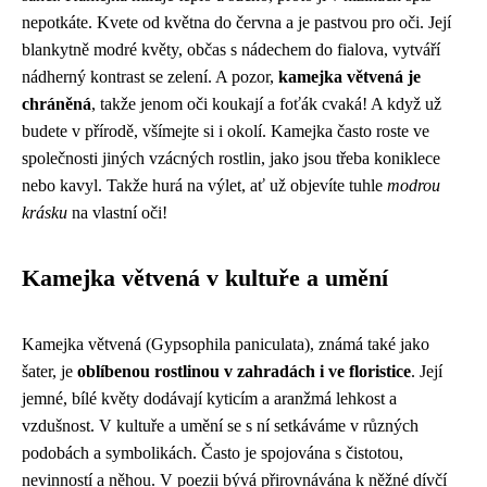
nepotkáte. Kvete od května do června a je pastvou pro oči. Její
blankytně modré květy, občas s nádechem do fialova, vytváří
nádherný kontrast se zelení. A pozor,
kamejka větvená je
chráněná
, takže jenom oči koukají a foťák cvaká! A když už
budete v přírodě, všímejte si i okolí. Kamejka často roste ve
společnosti jiných vzácných rostlin, jako jsou třeba koniklece
nebo kavyl. Takže hurá na výlet, ať už objevíte tuhle
modrou
krásku
na vlastní oči!
Kamejka větvená v kultuře a umění
Kamejka větvená (Gypsophila paniculata), známá také jako
šater, je
oblíbenou rostlinou v zahradách i ve floristice
. Její
jemné, bílé květy dodávají kyticím a aranžmá lehkost a
vzdušnost. V kultuře a umění se s ní setkáváme v různých
podobách a symbolikách. Často je spojována s čistotou,
nevinností a něhou. V poezii bývá přirovnávána k něžné dívčí