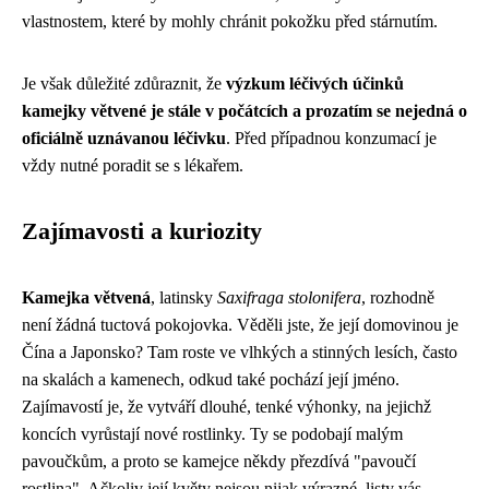
vlastnostem, které by mohly chránit pokožku před stárnutím.
Je však důležité zdůraznit, že
výzkum léčivých účinků
kamejky větvené je stále v počátcích a prozatím se nejedná o
oficiálně uznávanou léčivku
. Před případnou konzumací je
vždy nutné poradit se s lékařem.
Zajímavosti a kuriozity
Kamejka větvená
, latinsky
Saxifraga stolonifera
, rozhodně
není žádná tuctová pokojovka. Věděli jste, že její domovinou je
Čína a Japonsko? Tam roste ve vlhkých a stinných lesích, často
na skalách a kamenech, odkud také pochází její jméno.
Zajímavostí je, že vytváří dlouhé, tenké výhonky, na jejichž
koncích vyrůstají nové rostlinky. Ty se podobají malým
pavoučkům, a proto se kamejce někdy přezdívá "pavoučí
rostlina". Ačkoliv její květy nejsou nijak výrazné, listy vás