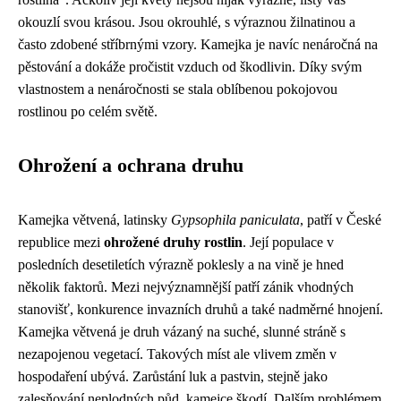
okouzlí svou krásou. Jsou okrouhlé, s výraznou žilnatinou a
často zdobené stříbrnými vzory. Kamejka je navíc nenáročná na
pěstování a dokáže pročistit vzduch od škodlivin. Díky svým
vlastnostem a nenáročnosti se stala oblíbenou pokojovou
rostlinou po celém světě.
Ohrožení a ochrana druhu
Kamejka větvená, latinsky
Gypsophila paniculata
, patří v České
republice mezi
ohrožené druhy rostlin
. Její populace v
posledních desetiletích výrazně poklesly a na vině je hned
několik faktorů. Mezi nejvýznamnější patří zánik vhodných
stanovišť, konkurence invazních druhů a také nadměrné hnojení.
Kamejka větvená je druh vázaný na suché, slunné stráně s
nezapojenou vegetací. Takových míst ale vlivem změn v
hospodaření ubývá. Zarůstání luk a pastvin, stejně jako
zalesňování neplodných půd, kamejce škodí. Dalším problémem