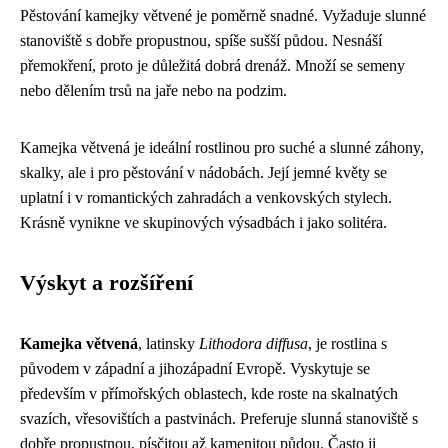
Pěstování kamejky větvené je poměrně snadné. Vyžaduje slunné
stanoviště s dobře propustnou, spíše sušší půdou. Nesnáší
přemokření, proto je důležitá dobrá drenáž. Množí se semeny
nebo dělením trsů na jaře nebo na podzim.
Kamejka větvená je ideální rostlinou pro suché a slunné záhony,
skalky, ale i pro pěstování v nádobách. Její jemné květy se
uplatní i v romantických zahradách a venkovských stylech.
Krásně vynikne ve skupinových výsadbách i jako solitéra.
Výskyt a rozšíření
Kamejka větvená
, latinsky
Lithodora diffusa
, je rostlina s
původem v západní a jihozápadní Evropě. Vyskytuje se
především v přímořských oblastech, kde roste na skalnatých
svazích, vřesovištích a pastvinách. Preferuje slunná stanoviště s
dobře propustnou, písčitou až kamenitou půdou. Často ji