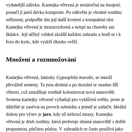
vydatnější zálivku. Kamejka větvená je nenáročná na hnojení,
postačí jí jarní dávka kompostu. Po odkvětu je vhodné rostlinu
seříznout, podpoříte tím její další kvetení a kompaktní růst.
Kamejka větvená je mrazuvzdorná a netrpí na choroby ani
škůdce. Její něžný vzhled zkrášlí každou zahradu a hodí se i k
řezu do kytic, kde vydrží dlouho svěží.
Množení a rozmnožování
Kamejka větvená, latinsky
Gypsophila muralis
, se množí
převážně semeny. Ta jsou drobná a po dozrání se snadno šíří
větrem, což umožňuje rostlině kolonizovat nová stanoviště.
Semena kamejky větvené vyžadují pro vyklíčení světlo, proto je
důležité je zasévat na povrch substrátu a jemně je zatlačit. Ideální
dobou pro výsev je
jaro
, kdy už nehrozí mrazy. Kamejka
větvená je druh rostliny, která preferuje slunná stanoviště s dobře
propustnou, písčitou půdou. V zahradách se často používá jako