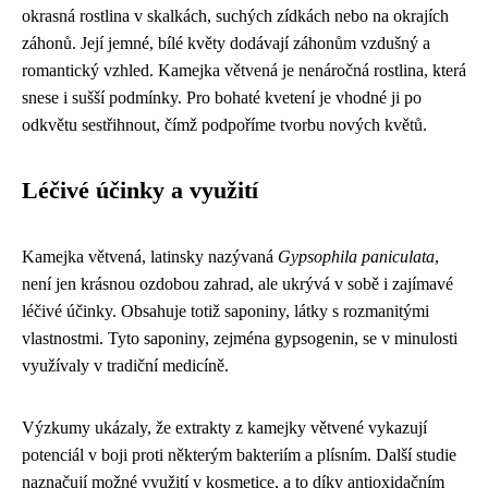
okrasná rostlina v skalkách, suchých zídkách nebo na okrajích
záhonů. Její jemné, bílé květy dodávají záhonům vzdušný a
romantický vzhled. Kamejka větvená je nenáročná rostlina, která
snese i sušší podmínky. Pro bohaté kvetení je vhodné ji po
odkvětu sestřihnout, čímž podpoříme tvorbu nových květů.
Léčivé účinky a využití
Kamejka větvená, latinsky nazývaná
Gypsophila paniculata
,
není jen krásnou ozdobou zahrad, ale ukrývá v sobě i zajímavé
léčivé účinky. Obsahuje totiž saponiny, látky s rozmanitými
vlastnostmi. Tyto saponiny, zejména gypsogenin, se v minulosti
využívaly v tradiční medicíně.
Výzkumy ukázaly, že extrakty z kamejky větvené vykazují
potenciál v boji proti některým bakteriím a plísním. Další studie
naznačují možné využití v kosmetice, a to díky antioxidačním