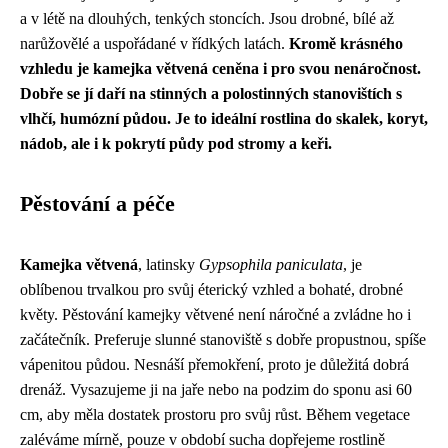
a v létě na dlouhých, tenkých stoncích. Jsou drobné, bílé až
narůžovělé a uspořádané v řídkých latách.
Kromě krásného
vzhledu je kamejka větvená ceněna i pro svou nenáročnost.
Dobře se jí daří na stinných a polostinných stanovištích s
vlhčí, humózní půdou. Je to ideální rostlina do skalek, koryt,
nádob, ale i k pokrytí půdy pod stromy a keři.
Pěstování a péče
Kamejka větvená
, latinsky
Gypsophila paniculata
, je
oblíbenou trvalkou pro svůj éterický vzhled a bohaté, drobné
květy. Pěstování kamejky větvené není náročné a zvládne ho i
začátečník. Preferuje slunné stanoviště s dobře propustnou, spíše
vápenitou půdou. Nesnáší přemokření, proto je důležitá dobrá
drenáž. Vysazujeme ji na jaře nebo na podzim do sponu asi 60
cm, aby měla dostatek prostoru pro svůj růst. Během vegetace
zaléváme mírně, pouze v období sucha dopřejeme rostlině