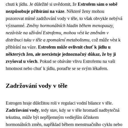
chuti k jídlu. Je důležité si uvědomit, že
Estrofem sám o sobě
nezpůsobuje přibírání na váze
. Některé ženy mohou
pozorovat mírné zadržování vody v těle, to však obvykle nebývá
významné.
Změny hormonálních hladin během menopauzy,
nezávisle na užívání Estrofemu, mohou vést ke změnám v
distribuci tuku v těle a zpomalení metabolismu
, což může vést k
přibírání na váze.
Estrofem může ovlivnit chuť k jídlu u
některých žen, ale neexistuje jednoznačný důkaz, že by ji
zvyšoval u všech
. Pokud se obáváte vlivu Estrofemu na vaši
hmotnost nebo chuť k jídlu, poraďte se se svým lékařem.
Zadržování vody v těle
Estrogen hraje důležitou roli v regulaci vodní bilance v těle.
Zadržování vody
, tedy stav, kdy se v těle hromadí nadbytečná
tekutina, může být nepříjemným vedlejším účinkem
hormonálních změn, například během menstruačního cyklu nebo