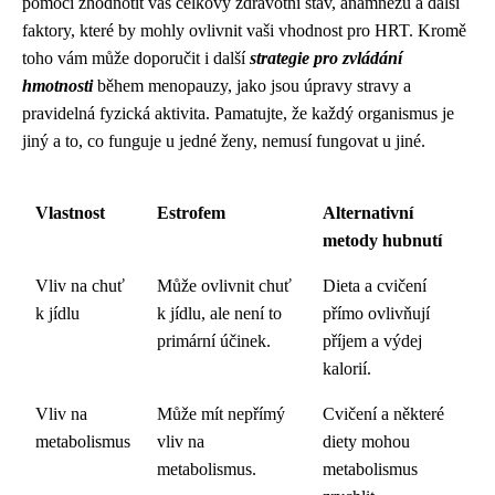
pomoci zhodnotit váš celkový zdravotní stav, anamnézu a další
faktory, které by mohly ovlivnit vaši vhodnost pro HRT. Kromě
toho vám může doporučit i další
strategie pro zvládání
hmotnosti
během menopauzy, jako jsou úpravy stravy a
pravidelná fyzická aktivita. Pamatujte, že každý organismus je
jiný a to, co funguje u jedné ženy, nemusí fungovat u jiné.
Vlastnost
Estrofem
Alternativní
metody hubnutí
Vliv na chuť
Může ovlivnit chuť
Dieta a cvičení
k jídlu
k jídlu, ale není to
přímo ovlivňují
primární účinek.
příjem a výdej
kalorií.
Vliv na
Může mít nepřímý
Cvičení a některé
metabolismus
vliv na
diety mohou
metabolismus.
metabolismus