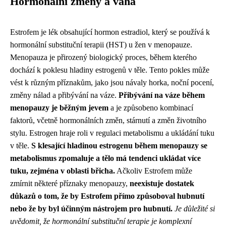
Hormonální změny a váha
Estrofem je lék obsahující hormon estradiol, který se používá k
hormonální substituční terapii (HST) u žen v menopauze.
Menopauza je přirozený biologický proces, během kterého
dochází k poklesu hladiny estrogenů v těle. Tento pokles může
vést k různým příznakům, jako jsou návaly horka, noční pocení,
změny nálad a přibývání na váze.
Přibývání na váze během
menopauzy je běžným jevem
a je způsobeno kombinací
faktorů, včetně hormonálních změn, stárnutí a změn životního
stylu. Estrogen hraje roli v regulaci metabolismu a ukládání tuku
v těle.
S klesající hladinou estrogenu během menopauzy se
metabolismus zpomaluje a tělo má tendenci ukládat více
tuku, zejména v oblasti břicha.
Ačkoliv Estrofem může
zmírnit některé příznaky menopauzy,
neexistuje dostatek
důkazů o tom, že by Estrofem přímo způsoboval hubnutí
nebo že by byl účinným nástrojem pro hubnutí.
Je důležité si
uvědomit, že hormonální substituční terapie je komplexní