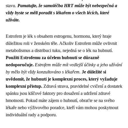
stavu.
Pamatujte, že samoléčba HRT může být nebezpečná a
vždy byste se měli poradit s lékařem o všech lécích, které
užíváte.
Estrofem je lék s obsahem estrogenu, hormonu, který hraje
důležitou roli v ženském těle. Ačkoliv Estrofem může ovlivnit
metabolismus a distribuci tuku, nejedná se o lék na hubnutí.
Použití Estrofemu za účelem hubnutí se důrazně
nedoporučuje.
Estrofem může mít vedlejší účinky a jeho užívání
by mělo být vždy konzultováno s lékařem.
Je důležité si
uvědomit, že hubnutí je komplexní proces, který vyžaduje
komplexní přístup.
Zdravá strava, pravidelné cvičení a dostatek
spánku jsou klíčové faktory pro dosažení a udržení zdravé
hmotnosti. Pokud máte zájem o hubnutí, obraťte se na svého
lékaře nebo výživového poradce, kteří vám mohou poskytnout
individuální rady a podporu.