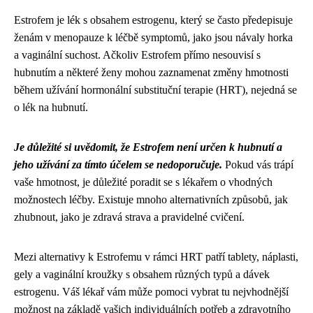
Estrofem je lék s obsahem estrogenu, který se často předepisuje
ženám v menopauze k léčbě symptomů, jako jsou návaly horka
a vaginální suchost. Ačkoliv Estrofem přímo nesouvisí s
hubnutím a některé ženy mohou zaznamenat změny hmotnosti
během užívání hormonální substituční terapie (HRT), nejedná se
o lék na hubnutí.
Je důležité si uvědomit, že Estrofem není určen k hubnutí a
jeho užívání za tímto účelem se nedoporučuje.
Pokud vás trápí
vaše hmotnost, je důležité poradit se s lékařem o vhodných
možnostech léčby. Existuje mnoho alternativních způsobů, jak
zhubnout, jako je zdravá strava a pravidelné cvičení.
Mezi alternativy k Estrofemu v rámci HRT patří tablety, náplasti,
gely a vaginální kroužky s obsahem různých typů a dávek
estrogenu. Váš lékař vám může pomoci vybrat tu nejvhodnější
možnost na základě vašich individuálních potřeb a zdravotního