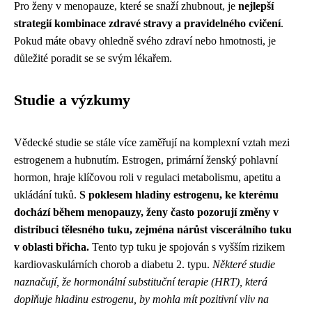
Pro ženy v menopauze, které se snaží zhubnout, je
nejlepší
strategií kombinace zdravé stravy a pravidelného cvičení
.
Pokud máte obavy ohledně svého zdraví nebo hmotnosti, je
důležité poradit se se svým lékařem.
Studie a výzkumy
Vědecké studie se stále více zaměřují na komplexní vztah mezi
estrogenem a hubnutím. Estrogen, primární ženský pohlavní
hormon, hraje klíčovou roli v regulaci metabolismu, apetitu a
ukládání tuků.
S poklesem hladiny estrogenu, ke kterému
dochází během menopauzy, ženy často pozorují změny v
distribuci tělesného tuku, zejména nárůst viscerálního tuku
v oblasti břicha.
Tento typ tuku je spojován s vyšším rizikem
kardiovaskulárních chorob a diabetu 2. typu.
Některé studie
naznačují, že hormonální substituční terapie (HRT), která
doplňuje hladinu estrogenu, by mohla mít pozitivní vliv na