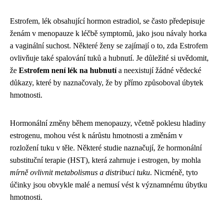
Estrofem, lék obsahující hormon estradiol, se často předepisuje
ženám v menopauze k léčbě symptomů, jako jsou návaly horka
a vaginální suchost. Některé ženy se zajímají o to, zda Estrofem
ovlivňuje také spalování tuků a hubnutí. Je důležité si uvědomit,
že
Estrofem není lék na hubnutí
a neexistují žádné vědecké
důkazy, které by naznačovaly, že by přímo způsoboval úbytek
hmotnosti.
Hormonální změny během menopauzy, včetně poklesu hladiny
estrogenu, mohou vést k nárůstu hmotnosti a změnám v
rozložení tuku v těle. Některé studie naznačují, že hormonální
substituční terapie (HST), která zahrnuje i estrogen, by mohla
mírně ovlivnit metabolismus a distribuci tuku
. Nicméně, tyto
účinky jsou obvykle malé a nemusí vést k významnému úbytku
hmotnosti.