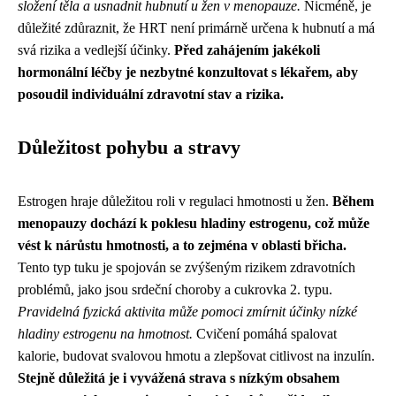
složení těla a usnadnit hubnutí u žen v menopauze.
Nicméně, je
důležité zdůraznit, že HRT není primárně určena k hubnutí a má
svá rizika a vedlejší účinky.
Před zahájením jakékoli
hormonální léčby je nezbytné konzultovat s lékařem, aby
posoudil individuální zdravotní stav a rizika.
Důležitost pohybu a stravy
Estrogen hraje důležitou roli v regulaci hmotnosti u žen.
Během
menopauzy dochází k poklesu hladiny estrogenu, což může
vést k nárůstu hmotnosti, a to zejména v oblasti břicha.
Tento typ tuku je spojován se zvýšeným rizikem zdravotních
problémů, jako jsou srdeční choroby a cukrovka 2. typu.
Pravidelná fyzická aktivita může pomoci zmírnit účinky nízké
hladiny estrogenu na hmotnost.
Cvičení pomáhá spalovat
kalorie, budovat svalovou hmotu a zlepšovat citlivost na inzulín.
Stejně důležitá je i vyvážená strava s nízkým obsahem