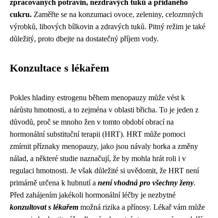
zpracovaných potravin, nezdravých tuků a přidaného
cukru.
Zaměřte se na konzumaci ovoce, zeleniny, celozrnných
výrobků, libových bílkovin a zdravých tuků. Pitný režim je také
důležitý, proto dbejte na dostatečný příjem vody.
Konzultace s lékařem
Pokles hladiny estrogenu během menopauzy může vést k
nárůstu hmotnosti, a to zejména v oblasti břicha. To je jeden z
důvodů, proč se mnoho žen v tomto období obrací na
hormonální substituční terapii (HRT). HRT může pomoci
zmírnit příznaky menopauzy, jako jsou návaly horka a změny
nálad, a některé studie naznačují, že by mohla hrát roli i v
regulaci hmotnosti. Je však důležité si uvědomit, že HRT není
primárně určena k hubnutí a
není vhodná pro všechny ženy
.
Před zahájením jakékoli hormonální léčby je nezbytné
konzultovat s lékařem
možná rizika a přínosy. Lékař vám může