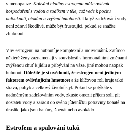
v menopauze.
Kolísání hladiny estrogenu může ovlivnit
hospodaření s vodou a sodíkem v těle, což vede k pocitu
nafouknutí, otokům a zvýšení hmotnosti.
I když zadržování vody
není zdraví škodlivé, může být frustrující, pokud se snažíte
zhubnout.
Vliv estrogenu na hubnutí je komplexní a individuální. Zatímco
některé ženy zaznamenají v souvislosti s hormonálními změnami
zvýšenou chuť k jídlu a přibývání na váze, jiné mohou naopak
hubnout.
Důležité je si uvědomit, že estrogen není jediným
faktorem ovlivňujícím hmotnost
a že klíčovou roli hraje také
strava, pohyb a celkový životní styl. Pokud se potýkáte s
nadměrným zadržováním vody, zkuste omezit příjem soli, pít
dostatek vody a zařadit do svého jídelníčku potraviny bohaté na
draslík, jako jsou banány, špenát nebo avokádo.
Estrofem a spalování tuků