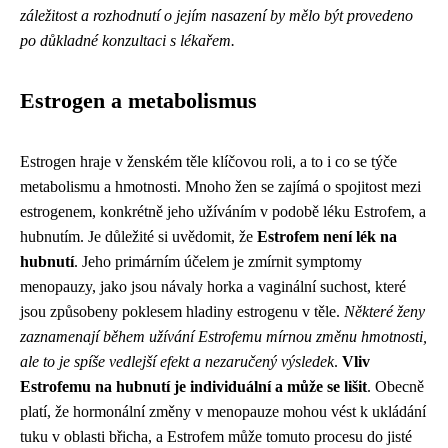
záležitost a rozhodnutí o jejím nasazení by mělo být provedeno
po důkladné konzultaci s lékařem.
Estrogen a metabolismus
Estrogen hraje v ženském těle klíčovou roli, a to i co se týče
metabolismu a hmotnosti. Mnoho žen se zajímá o spojitost mezi
estrogenem, konkrétně jeho užíváním v podobě léku Estrofem, a
hubnutím. Je důležité si uvědomit, že
Estrofem není lék na
hubnutí
. Jeho primárním účelem je zmírnit symptomy
menopauzy, jako jsou návaly horka a vaginální suchost, které
jsou způsobeny poklesem hladiny estrogenu v těle.
Některé ženy
zaznamenají během užívání Estrofemu mírnou změnu hmotnosti,
ale to je spíše vedlejší efekt a nezaručený výsledek
.
Vliv
Estrofemu na hubnutí je individuální a může se lišit
. Obecně
platí, že hormonální změny v menopauze mohou vést k ukládání
tuku v oblasti břicha, a Estrofem může tomuto procesu do jisté