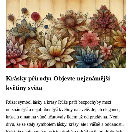
Krásky přírody: Objevte nejznámější
květiny světa
Růže: symbol lásky a krásy Růže patří bezpochyby mezi
nejznámější a nejoblíbenější květiny na světě. Jejich elegance,
krása a omamná vůně učarovaly lidem už od pradávna. Není
divu, že se staly symbolem lásky, krásy, ale i vášně a oddanosti.
Existuje nepřeberné množství druhů a odrůd růží, od drobných...