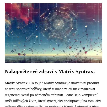
Nakopněte své zdraví s Matrix Syntrax!
Matrix Syntrax: Co to je? Matrix Syntrax je inovativní produkt
na trhu sportovní výživy, který si klade za cíl maximalizovat
regeneraci svalů po náročném tréninku. Jedná se o komplexní
směs klíčových živin, které synergicky spolupracují na tom, aby
vašemu tělu poskytly vše, co potřebuje k rychlé obnově a růstu