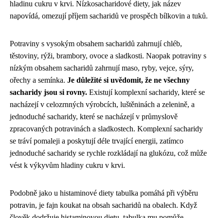
hladinu cukru v krvi. Nízkosacharidové diety, jak název
napovídá, omezují příjem sacharidů ve prospěch bílkovin a tuků.
Potraviny s vysokým obsahem sacharidů zahrnují chléb,
těstoviny, rýži, brambory, ovoce a sladkosti. Naopak potraviny s
nízkým obsahem sacharidů zahrnují maso, ryby, vejce, sýry,
ořechy a semínka.
Je důležité si uvědomit, že ne všechny
sacharidy jsou si rovny.
Existují komplexní sacharidy, které se
nacházejí v celozrnných výrobcích, luštěninách a zelenině, a
jednoduché sacharidy, které se nacházejí v průmyslově
zpracovaných potravinách a sladkostech. Komplexní sacharidy
se tráví pomaleji a poskytují déle trvající energii, zatímco
jednoduché sacharidy se rychle rozkládají na glukózu, což může
vést k výkyvům hladiny cukru v krvi.
Podobně jako u
histaminové diety tabulka
pomáhá při výběru
potravin, je fajn koukat na obsah sacharidů na obalech. Když
člověk dodržuje histaminovou dietu, tabulka mu pomůže