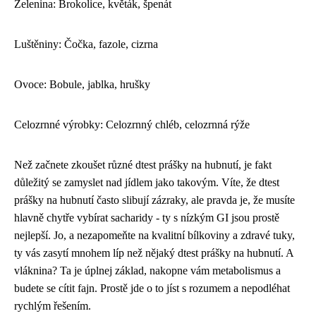
Zelenina: Brokolice, květák, špenát
Luštěniny: Čočka, fazole, cizrna
Ovoce: Bobule, jablka, hrušky
Celozrnné výrobky: Celozrnný chléb, celozrnná rýže
Než začnete zkoušet různé
dtest prášky na hubnutí
, je fakt
důležitý se zamyslet nad jídlem jako takovým. Víte, že dtest
prášky na hubnutí často slibují zázraky, ale pravda je, že musíte
hlavně chytře vybírat sacharidy - ty s nízkým GI jsou prostě
nejlepší. Jo, a nezapomeňte na kvalitní bílkoviny a zdravé tuky,
ty vás zasytí mnohem líp než nějaký dtest prášky na hubnutí. A
vláknina? Ta je úplnej základ, nakopne vám metabolismus a
budete se cítit fajn. Prostě jde o to jíst s rozumem a nepodléhat
rychlým řešením.