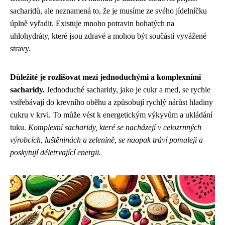
sacharidů, ale neznamená to, že je musíme ze svého jídelníčku
úplně vyřadit. Existuje mnoho potravin bohatých na
uhlohydráty, které jsou zdravé a mohou být součástí vyvážené
stravy.
Důležité je rozlišovat mezi jednoduchými a komplexními
sacharidy.
Jednoduché sacharidy, jako je cukr a med, se rychle
vstřebávají do krevního oběhu a způsobují rychlý nárůst hladiny
cukru v krvi. To může vést k energetickým výkyvům a ukládání
tuku.
Komplexní sacharidy, které se nacházejí v celozrnných
výrobcích, luštěninách a zelenině, se naopak tráví pomaleji a
poskytují déletrvající energii.