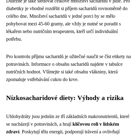
Důležité je také sledovat celkové množství sacharidů v jídle. Pro
diabetiky je vhodné rozdělit si příjem sacharidů rovnoměrně do
celého dne. Množství sacharidů v jedné porci by se mělo
pohybovat mezi 45-60 gramy, ale vždy je nutné se poradit s
lékařem nebo nutričním terapeutem, kteří určí individuální
potřebu.
Pro kontrolu příjmu sacharidů je užitečné naučit se číst etikety na
potravinách. Informace o obsahu sacharidů najdete v tabulce
nutričních hodnot. Všímejte si také obsahu vlákniny, která
zpomaluje vstřebávání cukru do krve.
Nízkosacharidové diety: Výhody a rizika
Uhlohydráty jsou jedním ze tří základních makronutrientů, které
se nacházejí v potravinách, a hrají
klíčovou roli v lidském
zdraví
. Poskytují tělu energii, podporují trávení a ovlivňují