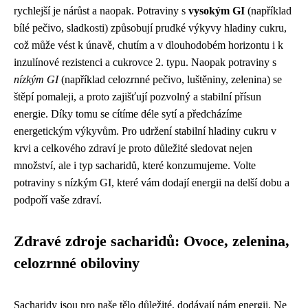
rychlejší je nárůst a naopak. Potraviny s
vysokým GI
(například
bílé pečivo, sladkosti) způsobují prudké výkyvy hladiny cukru,
což může vést k únavě, chutím a v dlouhodobém horizontu i k
inzulínové rezistenci a cukrovce 2. typu. Naopak potraviny s
nízkým GI
(například celozrnné pečivo, luštěniny, zelenina) se
štěpí pomaleji, a proto zajišťují pozvolný a stabilní přísun
energie. Díky tomu se cítíme déle sytí a předcházíme
energetickým výkyvům. Pro udržení stabilní hladiny cukru v
krvi a celkového zdraví je proto důležité sledovat nejen
množství, ale i typ sacharidů, které konzumujeme. Volte
potraviny s nízkým GI, které vám dodají energii na delší dobu a
podpoří vaše zdraví.
Zdravé zdroje sacharidů: Ovoce, zelenina,
celozrnné obiloviny
Sacharidy jsou pro naše tělo důležité, dodávají nám energii. Ne