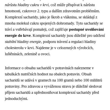
nárůstu hladiny cukru v krvi
, což může přispívat k nárůstu
hmotnosti, cukrovce 2. typu a dalším zdravotním problémům.
Komplexní sacharidy, jako je škrob a vláknina, se skládají z
mnoha molekul cukru spojených dohromady. Tyto sacharidy se
tráví a vstřebávají pomaleji, což zajišťuje
postupné uvolňování
energie do krve
. Komplexní sacharidy jsou důležité pro udržení
stabilní hladiny energie
, podporu trávení a regulaci hladiny
cholesterolu v krvi. Najdeme je v celozrnných výrobcích,
luštěninách, zelenině a ovoci.
Informace o obsahu sacharidů v potravinách nalezneme v
tabulkách nutričních hodnot na obalech potravin. Obsah
sacharidů se udává v gramech na 100 gramů nebo 100 mililitrů
potraviny. Pro zdravou a vyváženou stravu je důležité sledovat
příjem sacharidů a upřednostňovat komplexní sacharidy před
jednoduchými.