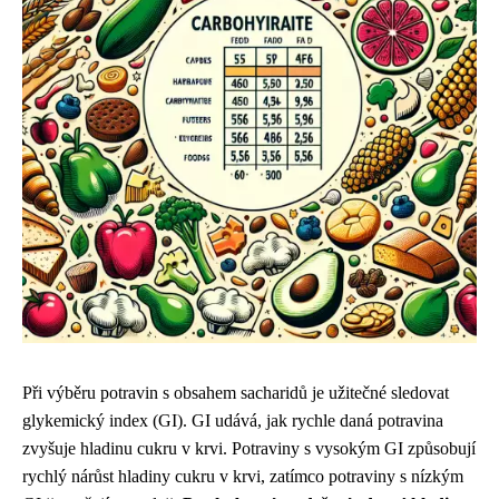
Při výběru potravin s obsahem sacharidů je užitečné sledovat
glykemický index (GI). GI udává, jak rychle daná potravina
zvyšuje hladinu cukru v krvi. Potraviny s vysokým GI způsobují
rychlý nárůst hladiny cukru v krvi, zatímco potraviny s nízkým