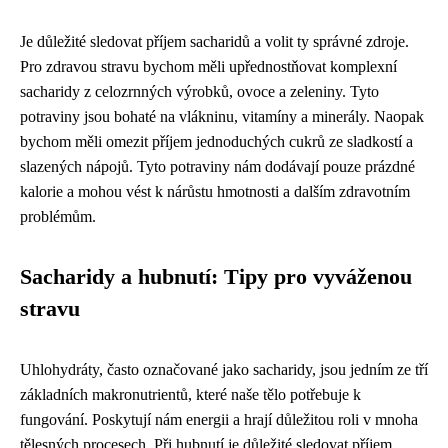
Je důležité sledovat příjem sacharidů a volit ty správné zdroje.
Pro zdravou stravu bychom měli upřednostňovat komplexní
sacharidy z celozrnných výrobků, ovoce a zeleniny. Tyto
potraviny jsou bohaté na vlákninu, vitamíny a minerály. Naopak
bychom měli omezit příjem jednoduchých cukrů ze sladkostí a
slazených nápojů. Tyto potraviny nám dodávají pouze prázdné
kalorie a mohou vést k nárůstu hmotnosti a dalším zdravotním
problémům.
Sacharidy a hubnutí: Tipy pro vyváženou
stravu
Uhlohydráty, často označované jako sacharidy, jsou jedním ze tří
základních makronutrientů, které naše tělo potřebuje k
fungování. Poskytují nám energii a hrají důležitou roli v mnoha
tělesných procesech. Při hubnutí je důležité sledovat příjem