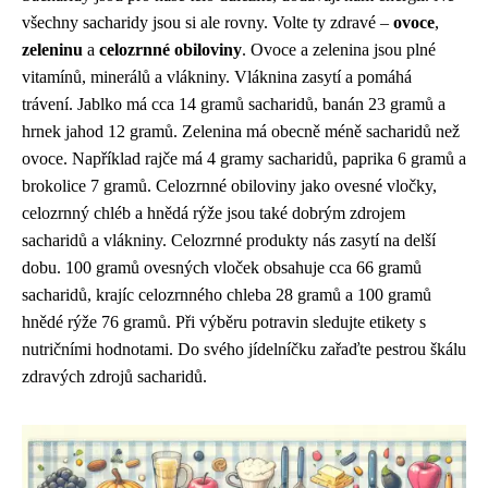
všechny sacharidy jsou si ale rovny. Volte ty zdravé –
ovoce
,
zeleninu
a
celozrnné obiloviny
. Ovoce a zelenina jsou plné
vitamínů, minerálů a vlákniny. Vláknina zasytí a pomáhá
trávení. Jablko má cca 14 gramů sacharidů, banán 23 gramů a
hrnek jahod 12 gramů. Zelenina má obecně méně sacharidů než
ovoce. Například rajče má 4 gramy sacharidů, paprika 6 gramů a
brokolice 7 gramů. Celozrnné obiloviny jako ovesné vločky,
celozrnný chléb a hnědá rýže jsou také dobrým zdrojem
sacharidů a vlákniny. Celozrnné produkty nás zasytí na delší
dobu. 100 gramů ovesných vloček obsahuje cca 66 gramů
sacharidů, krajíc celozrnného chleba 28 gramů a 100 gramů
hnědé rýže 76 gramů. Při výběru potravin sledujte etikety s
nutričními hodnotami. Do svého jídelníčku zařaďte pestrou škálu
zdravých zdrojů sacharidů.