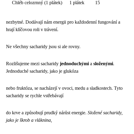
Chléb celozrnný (1 plátek)
1 plátek
15
nezbytné. Dodávají nám energii pro každodenní fungování a
hrají klíčovou roli v trávení.
Ne všechny sacharidy jsou si ale rovny.
Rozlišujeme mezi sacharidy
jednoduchými
a
složenými
.
Jednoduché sacharidy, jako je glukóza
nebo fruktóza, se nacházejí v ovoci, medu a sladkostech. Tyto
sacharidy se rychle vstřebávají
do krve a způsobují prudký nárůst energie.
Složené sacharidy,
jako je škrob a vláknina,