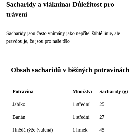
Sacharidy a vláknina: Důležitost pro
trávení
Sacharidy jsou často vnímány jako nepřítel štíhlé linie, ale
pravdou je, že jsou pro naše tělo
Obsah sacharidů v běžných potravinách
Potravina
Množství
Sacharidy (g)
Jablko
1 střední
25
Banán
1 střední
27
Hnědá rýže (vařená)
1 hrnek
45