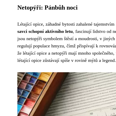
Netopýři: Pánbůh noci
Létající opice, záhadné bytosti zahalené tajemství
savci schopní aktivního letu
, fascinují lidstvo od
jsou netopýři symbolem štěstí a moudrosti, v jiných 
regulují populace hmyzu, čímž přispívají k rovnováz
že létající opice a netopýři mají mnoho společného, 
létající opice zůstávají spíše v rovině mýtů a legend.