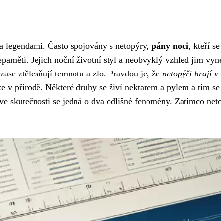
m a legendami. Často spojovány s netopýry,
pány noci
, kteří 
 nepaměti. Jejich noční životní styl a neobvyklý vzhled jim vy
zase ztělesňují temnotu a zlo. Pravdou je, že
netopýři hrají v
e v přírodě. Některé druhy se živí nektarem a pylem a tím se 
ve skutečnosti se jedná o dva odlišné fenomény. Zatímco netopý