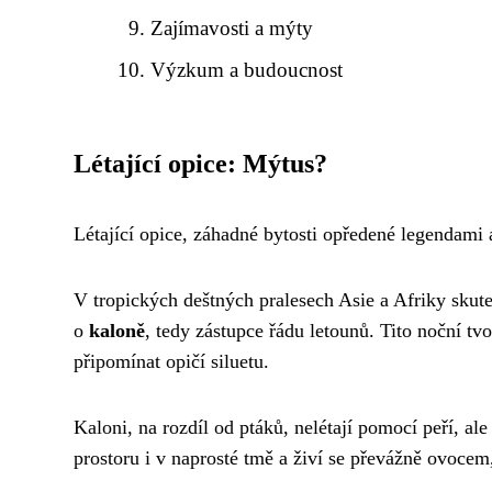
Zajímavosti a mýty
Výzkum a budoucnost
Létající opice: Mýtus?
Létající opice, záhadné bytosti opředené legendami a
V tropických deštných pralesech Asie a Afriky skuteč
o
kaloně
, tedy zástupce řádu letounů. Tito noční t
připomínat opičí siluetu.
Kaloni, na rozdíl od ptáků, nelétají pomocí peří, al
prostoru i v naprosté tmě a živí se převážně ovoce