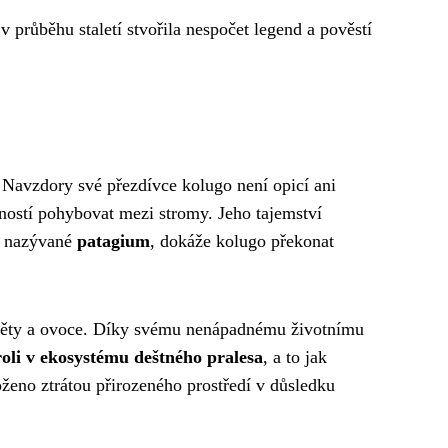
 v průběhu staletí stvořila nespočet legend a pověstí
 Navzdory své přezdívce kolugo není opicí ani
sností pohybovat mezi stromy. Jeho tajemství
ě, nazývané
patagium
, dokáže kolugo překonat
, květy a ovoce. Díky svému nenápadnému životnímu
roli v ekosystému deštného pralesa
, a to jak
oženo ztrátou přirozeného prostředí v důsledku