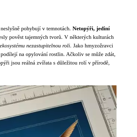
se neslyšně pohybují v temnotách.
Netopýři, jediní
nesly pověst tajemných tvorů. V některých kulturách
 ekosystému nezastupitelnou roli
. Jako hmyzožravci
podílejí na opylování rostlin. Ačkoliv se může zdát,
ři jsou reálná zvířata s důležitou rolí v přírodě,