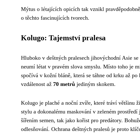
Mýtus o létajících opicích tak vznikl pravděpodobn
o těchto fascinujících tvorech.
Kolugo: Tajemství pralesa
Hluboko v deštných pralesech jihovýchodní Asie se u
neumí létat v pravém slova smyslu. Místo toho je mi
spočívá v kožní bláně, která se táhne od krku až p
vzdálenost až
70 metrů
jediným skokem.
Kolugo je plaché a noční zvíře, které tráví většinu
stylu a dokonalému maskování v zeleném prostředí 
šířením semen, tak jako kořist pro predátory. Bohuže
odlesňování. Ochrana deštných pralesů je proto klíčo