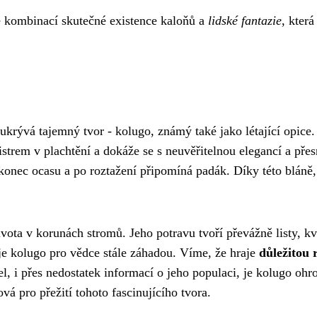
ě kombinací skutečné existence kaloňů a
lidské fantazie
, která
krývá tajemný tvor - kolugo, známý také jako létající opice.
strem v plachtění a dokáže se s neuvěřitelnou elegancí a pře
o konec ocasu a po roztažení připomíná padák. Díky této blán
 života v korunách stromů. Jeho potravu tvoří převážně listy
je kolugo pro vědce stále záhadou. Víme, že hraje
důležitou 
l, i přes nedostatek informací o jeho populaci, je kolugo ohr
vá pro přežití tohoto fascinujícího tvora.