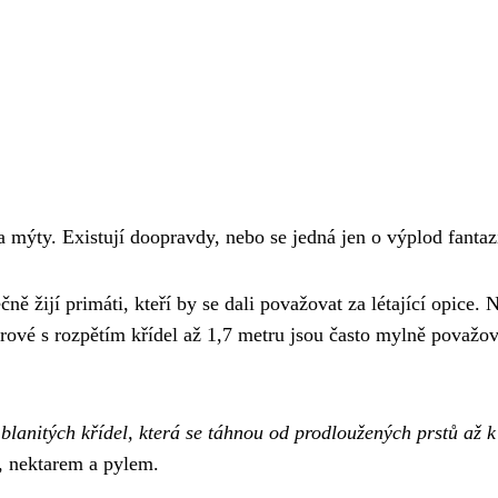
 mýty. Existují doopravdy, nebo se jedná jen o výplod fantazi
ně žijí primáti, kteří by se dali považovat za létající opice.
vorové s rozpětím křídel až 1,7 metru jsou často mylně považo
e
blanitých křídel, která se táhnou od prodloužených prstů až k
m, nektarem a pylem.