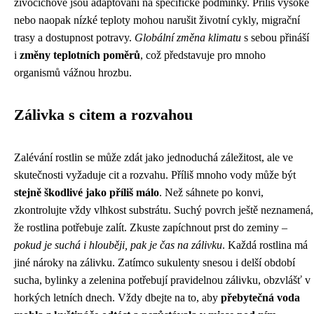
živočichové jsou adaptovaní na specifické podmínky. Příliš vysoké
nebo naopak nízké teploty mohou narušit životní cykly, migrační
trasy a dostupnost potravy.
Globální změna klimatu
s sebou přináší
i
změny teplotních poměrů
, což představuje pro mnoho
organismů vážnou hrozbu.
Zálivka s citem a rozvahou
Zalévání rostlin se může zdát jako jednoduchá záležitost, ale ve
skutečnosti vyžaduje cit a rozvahu. Příliš mnoho vody může být
stejně škodlivé jako příliš málo
. Než sáhnete po konvi,
zkontrolujte vždy vlhkost substrátu. Suchý povrch ještě neznamená,
že rostlina potřebuje zalít. Zkuste zapíchnout prst do zeminy –
pokud je suchá i hlouběji, pak je čas na zálivku
. Každá rostlina má
jiné nároky na zálivku. Zatímco sukulenty snesou i delší období
sucha, bylinky a zelenina potřebují pravidelnou zálivku, obzvlášť v
horkých letních dnech. Vždy dbejte na to, aby
přebytečná voda