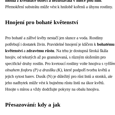
mohla z květináče odtéct a nezůstávala v misce pod ním
.
Přemokření substrátu může vést k hnilobě kořenů a úhynu rostliny.
Hnojení pro bohaté květenství
Pro bohaté a zářivé květy nestačí jen slunce a voda. Rostliny
potřebují i dostatek živin. Pravidelné hnojení je klíčem k
bohatému
květenství
a
zdravému růstu
. Na trhu je dostupná široká škála
hnojiv, od tekutých až po granulovaná, s různým složením pro
specifické druhy rostlin. Pro kvetoucí rostliny volte hnojiva s
vyšším
obsahem fosforu (P) a draslíku (K)
, které podpoří tvorbu květů a
jejich sytost barev. Dusík (N) je důležitý pro růst listů a stonků, ale
jeho nadbytek může vést k bujnému růstu listů na úkor květů.
Hnojte s mírou a vždy dodržujte pokyny na obalu hnojiva.
Přesazování: kdy a jak