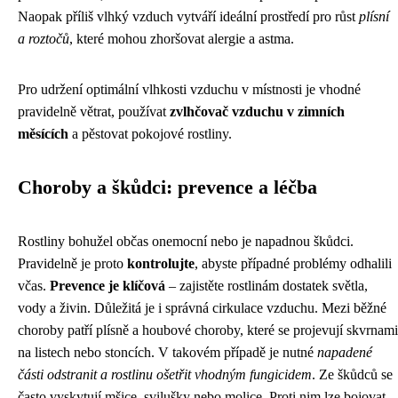
Naopak příliš vlhký vzduch vytváří ideální prostředí pro růst
plísní
a roztočů
, které mohou zhoršovat alergie a astma.
Pro udržení optimální vlhkosti vzduchu v místnosti je vhodné
pravidelně větrat, používat
zvlhčovač vzduchu v zimních
měsících
a pěstovat pokojové rostliny.
Choroby a škůdci: prevence a léčba
Rostliny bohužel občas onemocní nebo je napadnou škůdci.
Pravidelně je proto
kontrolujte
, abyste případné problémy odhalili
včas.
Prevence je klíčová
– zajistěte rostlinám dostatek světla,
vody a živin. Důležitá je i správná cirkulace vzduchu. Mezi běžné
choroby patří plísně a houbové choroby, které se projevují skvrnami
na listech nebo stoncích. V takovém případě je nutné
napadené
části odstranit a rostlinu ošetřit vhodným fungicidem
. Ze škůdců se
často vyskytují mšice, svilušky nebo molice. Proti nim lze bojovat