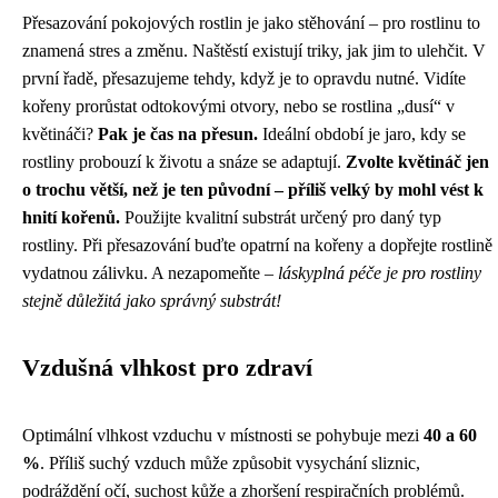
Přesazování pokojových rostlin je jako stěhování – pro rostlinu to
znamená stres a změnu. Naštěstí existují triky, jak jim to ulehčit. V
první řadě, přesazujeme tehdy, když je to opravdu nutné. Vidíte
kořeny prorůstat odtokovými otvory, nebo se rostlina „dusí“ v
květináči?
Pak je čas na přesun.
Ideální období je jaro, kdy se
rostliny probouzí k životu a snáze se adaptují.
Zvolte květináč jen
o trochu větší, než je ten původní – příliš velký by mohl vést k
hnití kořenů.
Použijte kvalitní substrát určený pro daný typ
rostliny. Při přesazování buďte opatrní na kořeny a dopřejte rostlině
vydatnou zálivku. A nezapomeňte –
láskyplná péče je pro rostliny
stejně důležitá jako správný substrát!
Vzdušná vlhkost pro zdraví
Optimální vlhkost vzduchu v místnosti se pohybuje mezi
40 a 60
%
. Příliš suchý vzduch může způsobit vysychání sliznic,
podráždění očí, suchost kůže a zhoršení respiračních problémů.