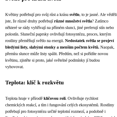
Květiny potřebují pro svůj růst a krásu
světlo
, to je jasné. Ale věděli
jste, že různé druhy potřebují
různé množství světla
? Zatímco
některé se rády vyhřívají na přímém slunci, jiné preferují stín nebo
polostín. Sluneční paprsky ovlivňují fotosyntézu, proces, kterým
rostliny přeměňují světlo na energii.
Nedostatek světla se projeví
bledými listy, slabými stonky a menším počtem květů.
Naopak,
přemíra slunce může listy spálit. Předtím, než si pořídíte novou
květinu, zjistěte si proto, jaké světelné podmínky jí budou
vyhovovat.
Teplota: klíč k rozkvětu
Teplota hraje v přírodě
klíčovou roli
. Ovlivňuje rychlost
chemických reakcí, a tím i fungování celých ekosystémů. Rostliny
potřebují pro fotosyntézu určité teplotní rozmezí, a podobně i