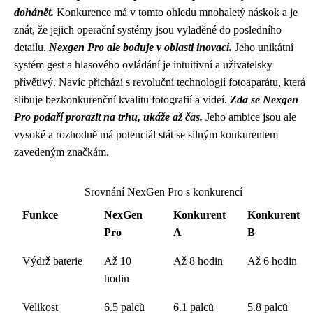
dohánět.
Konkurence má v tomto ohledu mnohaletý náskok a je
znát, že jejich operační systémy jsou vyladěné do posledního
detailu.
Nexgen Pro ale boduje v oblasti inovací.
Jeho unikátní
systém gest a hlasového ovládání je intuitivní a uživatelsky
přívětivý. Navíc přichází s revoluční technologií fotoaparátu, která
slibuje bezkonkurenční kvalitu fotografií a videí.
Zda se Nexgen
Pro podaří prorazit na trhu, ukáže až čas.
Jeho ambice jsou ale
vysoké a rozhodně má potenciál stát se silným konkurentem
zavedeným značkám.
Srovnání NexGen Pro s konkurencí
Funkce
NexGen
Konkurent
Konkurent
Pro
A
B
Výdrž baterie
Až 10
Až 8 hodin
Až 6 hodin
hodin
Velikost
6.5 palců
6.1 palců
5.8 palců