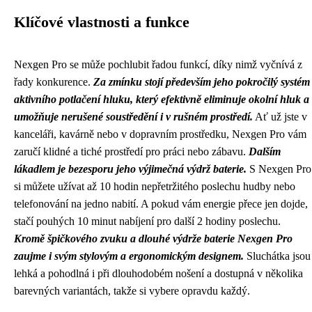
Klíčové vlastnosti a funkce
Nexgen Pro se může pochlubit řadou funkcí, díky nimž vyčnívá z
řady konkurence.
Za zmínku stojí především jeho pokročilý systém
aktivního potlačení hluku, který efektivně eliminuje okolní hluk a
umožňuje nerušené soustředění i v rušném prostředí.
Ať už jste v
kanceláři, kavárně nebo v dopravním prostředku, Nexgen Pro vám
zaručí klidné a tiché prostředí pro práci nebo zábavu.
Dalším
lákadlem je bezesporu jeho výjimečná výdrž baterie.
S Nexgen Pro
si můžete užívat až 10 hodin nepřetržitého poslechu hudby nebo
telefonování na jedno nabití. A pokud vám energie přece jen dojde,
stačí pouhých 10 minut nabíjení pro další 2 hodiny poslechu.
Kromě špičkového zvuku a dlouhé výdrže baterie Nexgen Pro
zaujme i svým stylovým a ergonomickým designem.
Sluchátka jsou
lehká a pohodlná i při dlouhodobém nošení a dostupná v několika
barevných variantách, takže si vybere opravdu každý.