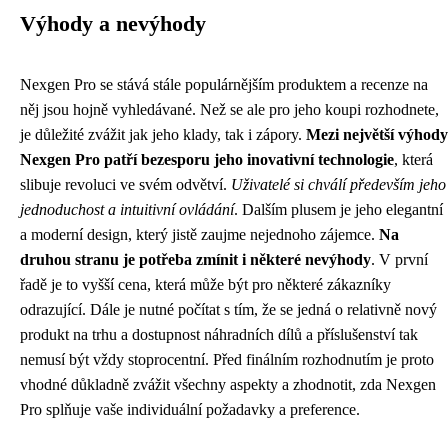
Výhody a nevýhody
Nexgen Pro se stává stále populárnějším produktem a recenze na
něj jsou hojně vyhledávané. Než se ale pro jeho koupi rozhodnete,
je důležité zvážit jak jeho klady, tak i zápory.
Mezi největší výhody
Nexgen Pro patří bezesporu jeho inovativní technologie
, která
slibuje revoluci ve svém odvětví.
Uživatelé si chválí především jeho
jednoduchost a intuitivní ovládání
. Dalším plusem je jeho elegantní
a moderní design, který jistě zaujme nejednoho zájemce.
Na
druhou stranu je potřeba zmínit i některé nevýhody
. V první
řadě je to vyšší cena, která může být pro některé zákazníky
odrazující. Dále je nutné počítat s tím, že se jedná o relativně nový
produkt na trhu a dostupnost náhradních dílů a příslušenství tak
nemusí být vždy stoprocentní. Před finálním rozhodnutím je proto
vhodné důkladně zvážit všechny aspekty a zhodnotit, zda Nexgen
Pro splňuje vaše individuální požadavky a preference.