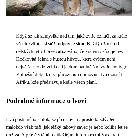
Když se tak zamyslíte nad tím, jaké zvíře označit za krále
všech zvířat, asi stěží odpovíte
slon
. Každý už má od
dětských let v hlavě zafixováno, že králem zvířat je lev.
Kočkovitá šelma s hustou hřívou, která ovšem není
největší. Co do velikosti je dominantnějším zvířetem tygr.
V dnešní době lze za přirozenou domovinu lva označit
Afriku, kde představuje krále všech plání.
Podrobné informace o lvovi
Lva pustinného si dokáže představit naprosto každý. Jen
málokdo však tuší, jak těžký takový savec je nebo kolika let se
dožívá. A právě s těmito důležitými informacemi Vás nyní