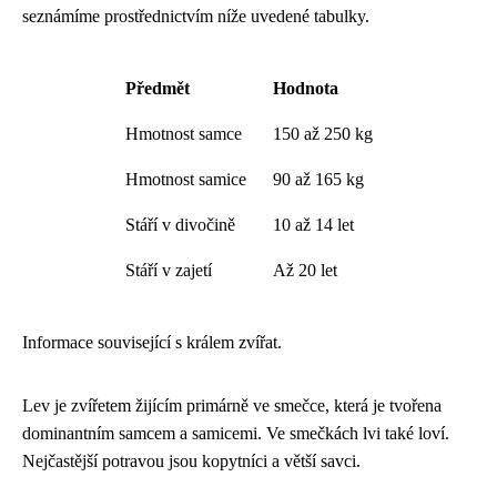
seznámíme prostřednictvím níže uvedené tabulky.
Předmět
Hodnota
Hmotnost samce
150 až 250 kg
Hmotnost samice
90 až 165 kg
Stáří v divočině
10 až 14 let
Stáří v zajetí
Až 20 let
Informace související s králem zvířat.
Lev je zvířetem žijícím primárně ve smečce, která je tvořena
dominantním samcem a samicemi. Ve smečkách lvi také loví.
Nejčastější potravou jsou kopytníci a větší savci.