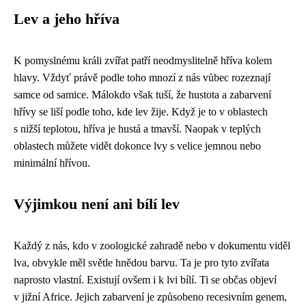
Lev a jeho hříva
K pomyslnému králi zvířat patří neodmyslitelně hříva kolem
hlavy. Vždyť právě podle toho mnozí z nás vůbec rozeznají
samce od samice. Málokdo však tuší, že hustota a zabarvení
hřívy se liší podle toho, kde lev žije. Když je to v oblastech
s nižší teplotou, hříva je hustá a tmavší. Naopak v teplých
oblastech můžete vidět dokonce lvy s velice jemnou nebo
minimální hřívou.
Výjimkou není ani bílí lev
Každý z nás, kdo v zoologické zahradě nebo v dokumentu viděl
lva, obvykle měl světle hnědou barvu. Ta je pro tyto zvířata
naprosto vlastní. Existují ovšem i k lvi bílí. Ti se občas objeví
v jižní Africe. Jejich zabarvení je způsobeno recesivním genem,